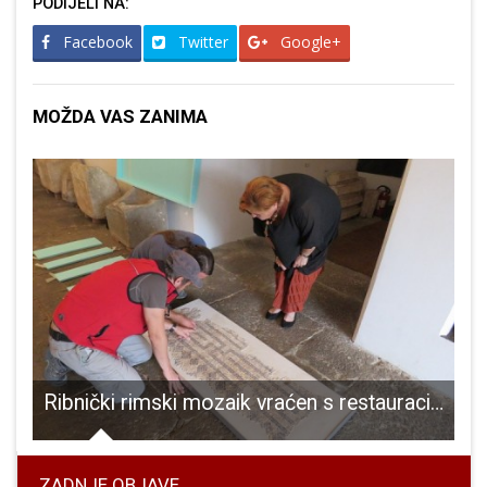
PODIJELI NA:
Facebook
Twitter
Google+
MOŽDA VAS ZANIMA
Ribnički rimski mozaik vraćen s restauracije iz Rijeke u Gospić
ZADNJE OBJAVE