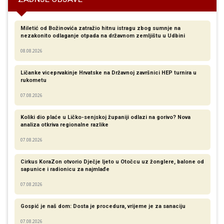
Miletić od Božinovića zatražio hitnu istragu zbog sumnje na
nezakonito odlaganje otpada na državnom zemljištu u Udbini
08.08.2026
Ličanke viceprvakinje Hrvatske na Državnoj završnici HEP turnira u
rukometu
07.08.2026
Koliki dio plaće u Ličko-senjskoj županiji odlazi na gorivo? Nova
analiza otkriva regionalne razlike​
07.08.2026
Cirkus KoraZon otvorio Dječje ljeto u Otočcu uz žonglere, balone od
sapunice i radionicu za najmlađe
07.08.2026
Gospić je naš dom: Dosta je procedura, vrijeme je za sanaciju
07.08.2026