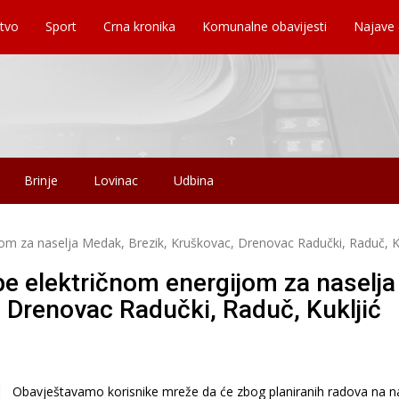
tvo
Sport
Crna kronika
Komunalne obavijesti
Najave
Brinje
Lovinac
Udbina
jom za naselja Medak, Brezik, Kruškovac, Drenovac Radučki, Raduč, K
be električnom energijom za naselja
 Drenovac Radučki, Raduč, Kukljić
Obavještavamo korisnike mreže da će zbog planiranih radova na 