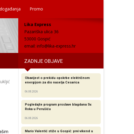
 događanja
Promo
Lika Express
Pazariška ulica 36
53000 Gospić
email:
info@lika-express.hr
ZADNJE OBJAVE
Obavijest o prekidu opskrbe električnom
ukljić
energijom za dio naselja Cesarica
06.08.2026
Pogledajte program proslave blagdana Sv.
Roka u Perušiću
06.08.2026
našim
Mario Valentić stiže u Gospić: prvi vikend u