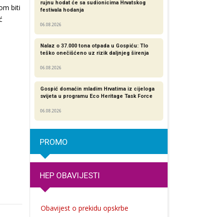
rujnu hodat će sa sudionicima Hrvatskog
om biti
festivala hodanja
ć
06.08.2026
Nalaz o 37.000 tona otpada u Gospiću: Tlo
teško onečišćeno uz rizik daljnjeg širenja
06.08.2026
Gospić domaćin mladim Hrvatima iz cijeloga
svijeta u programu Eco Heritage Task Force
06.08.2026
PROMO
HEP OBAVIJESTI
Obavijest o prekidu opskrbe