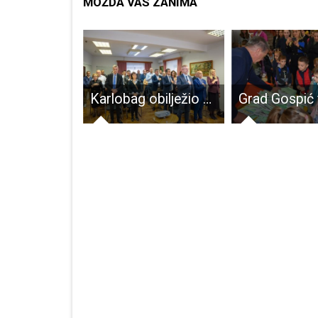
MOŽDA VAS ZANIMA
Dan kada su trebali pasti Bilaj i Gospić
Karlobag obilježio Dan općine – investicije ove godine premašile 4,2 milijuna eura!