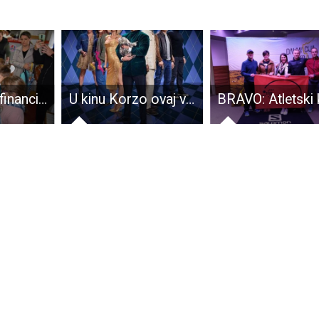
Grad Gospić financirao radne materijale za predškolce
U kinu Korzo ovaj vikend gledajte film Argylle super špijun