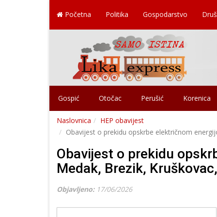
Početna
Politika
Gospodarstvo
Druš
Gospić
Otočac
Perušić
Korenica
Naslovnica
HEP obavijest
Obavijest o prekidu opskrbe električnom energi
Obavijest o prekidu opskr
Medak, Brezik, Kruškovac,
Objavljeno:
17/06/2026