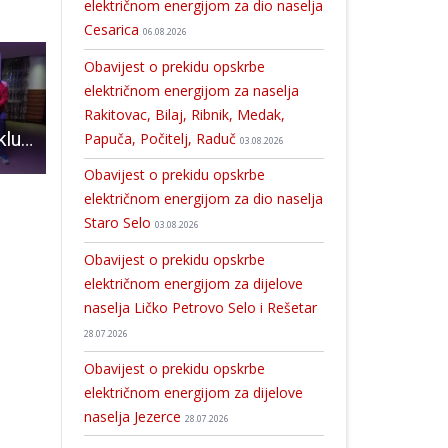
električnom energijom za dio naselja
Cesarica
06.08.2026
Obavijest o prekidu opskrbe
električnom energijom za naselja
Rakitovac, Bilaj, Ribnik, Medak,
BRAVO: Atletski klub Velebit 2001.drugi na prvenstvu Hrvatske u trail-u!!!
Dođite u utorak u Gospić na plesnu večer
Stilanova Lika- vrhunske rakije u kojima sada možete uživati i u 
Papuča, Počitelj, Raduč
03.08.2026
Obavijest o prekidu opskrbe
električnom energijom za dio naselja
Staro Selo
03.08.2026
Obavijest o prekidu opskrbe
električnom energijom za dijelove
naselja Ličko Petrovo Selo i Rešetar
28.07.2026
Obavijest o prekidu opskrbe
električnom energijom za dijelove
naselja Jezerce
28.07.2026