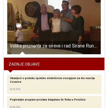
z pjesmu i ples u 2019.godinu!Neka nam je svima sretna!!!
Velika priznanja za sireve i rad Sirane Runolist
ZADNJE OBJAVE
Obavijest o prekidu opskrbe električnom energijom za dio naselja
Cesarica
06.08.2026
Pogledajte program proslave blagdana Sv. Roka u Perušiću
06.08.2026