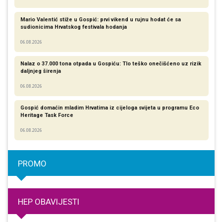
Mario Valentić stiže u Gospić: prvi vikend u rujnu hodat će sa
sudionicima Hrvatskog festivala hodanja
06.08.2026
Nalaz o 37.000 tona otpada u Gospiću: Tlo teško onečišćeno uz rizik
daljnjeg širenja
06.08.2026
Gospić domaćin mladim Hrvatima iz cijeloga svijeta u programu Eco
Heritage Task Force
06.08.2026
PROMO
HEP OBAVIJESTI