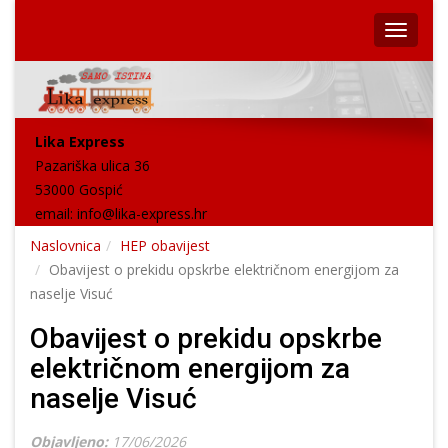
Lika Express
Pazariška ulica 36
53000 Gospić
email:
info@lika-express.hr
Naslovnica
HEP obavijest
Obavijest o prekidu opskrbe električnom energijom za
naselje Visuć
Obavijest o prekidu opskrbe
električnom energijom za
naselje Visuć
Objavljeno:
17/06/2026