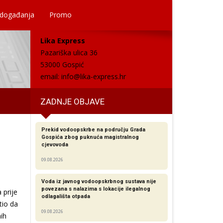
 događanja
Promo
Lika Express
Pazariška ulica 36
53000 Gospić
email:
info@lika-express.hr
ZADNJE OBJAVE
Prekid vodoopskrbe na području Grada
Gospića zbog puknuća magistralnog
cjevovoda
09.08.2026
Voda iz javnog vodoopskrbnog sustava nije
povezana s nalazima s lokacije ilegalnog
 prije
odlagališta otpada
tio da
09.08.2026
nih