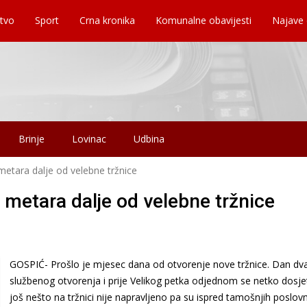
tvo
Sport
Crna kronika
Komunalne obavijesti
Najave
Brinje
Lovinac
Udbina
etara dalje od velebne tržnice
metara dalje od velebne tržnice
GOSPIĆ- Prošlo je mjesec dana od otvorenje nove tržnice. Dan dva
službenog otvorenja i prije Velikog petka odjednom se netko dosje
još nešto na tržnici nije napravljeno pa su ispred tamošnjih poslov