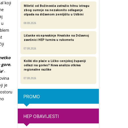
al koji
Miletić od Božinovića zatražio hitnu istragu
ine
zbog sumnje na nezakonito odlaganje
otpada na državnom zemljištu u Udbini
aj
 u
08.08.2026
oblem
Ličanke viceprvakinje Hrvatske na Državnoj
st
završnici HEP turnira u rukometu
iji
07.08.2026
 netko
Koliki dio plaće u Ličko-senjskoj županiji
e gore.
odlazi na gorivo? Nova analiza otkriva
regionalne razlike​
de
“-
ovina
07.08.2026
ji je
rostoru
PROMO
ono
HEP OBAVIJESTI