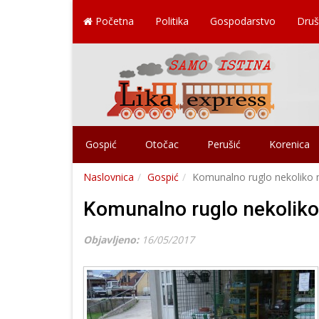
Početna
Politika
Gospodarstvo
Druš
Gospić
Otočac
Perušić
Korenica
Naslovnica
Gospić
Komunalno ruglo nekoliko m
Komunalno ruglo nekoliko 
Objavljeno:
16/05/2017