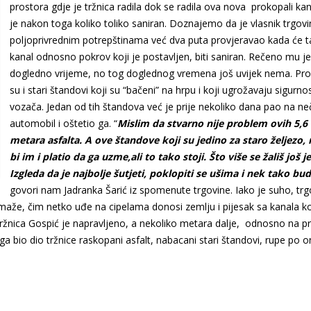
prostora gdje je tržnica radila dok se radila ova nova prokopali kan
je nakon toga koliko toliko saniran. Doznajemo da je vlasnik trgov
poljoprivrednim potrepštinama već dva puta provjeravao kada će t
kanal odnosno pokrov koji je postavljen, biti saniran. Rečeno mu je
dogledno vrijeme, no tog doglednog vremena još uvijek nema. Pr
su i stari štandovi koji su “bačeni” na hrpu i koji ugrožavaju sigurno
vozača. Jedan od tih štandova već je prije nekoliko dana pao na neč
automobil i oštetio ga. “
Mislim da stvarno nije problem ovih 5,6
metara asfalta. A ove štandove koji su jedino za staro željezo,
bi im i platio da ga uzme,ali to tako stoji. Što više se žališ još j
Izgleda da je najbolje šutjeti, poklopiti se ušima i nek tako bu
govori nam Jadranka Šarić iz spomenute trgovine. Iako je suho, trg
 pomaže, čim netko uđe na cipelama donosi zemlju i pijesak sa kanala ko
ržnica Gospić je napravljeno, a nekoliko metara dalje, odnosno na p
toga bio dio tržnice raskopani asfalt, nabacani stari štandovi, rupe po 