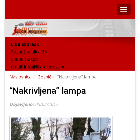
Lika Express
Pazariška ulica 36
53000 Gospić
email:
info@lika-express.hr
Naslovnica
Gospić
“Nakrivljena” lampa
“Nakrivljena” lampa
Objavljeno:
05/02/2017