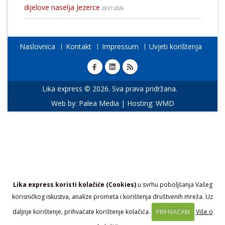
dijelove naselja Jezerce
28.07.2026
Naslovnica
Kontakt
Impressum
Uvjeti korištenja
Lika express © 2026. Sva prava pridržana.
Web by:
Palea Media
| Hosting:
WMD
Lika express koristi kolačiće (Cookies)
u svrhu poboljšanja Vašeg
korisničkog iskustva, analize prometa i korištenja društvenih mreža. Uz
daljnje korištenje, prihvaćate korištenje kolačića.
PRIHVAĆAM
Više o