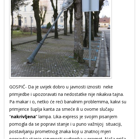
GOSPIĆ- Da je uvijek dobro u javnosti iznositi neke
primjedbe i upozoravati na nedostatke nije nikakva tajna.
Pa makar i o, netko će reći banalnim problemima, kakvi su
primjerice šuplja kanta za smeće ili u ovome slučaju
“
nakrivljena
” lampa. Lika-express je svojim pisanjem
pomogla da se popravi stanje i u puno važnijoj situaciji,
postavljanju prometnog znaka koji u znatnoj mjeri
popravlja stanje sigurnosti sudionika u promet. Naša priča