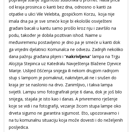
od kraja prosinca o kanti bez dna, odnosno o kanti za
otpatke u ulici Vile Velebita, gospićkom Korzu, koja nije
imala dna pa je sve smeće koje bi ekološki osviješteni
građani bacali u kantu samo prošlo kroz nju i završilo na
podu, također je dobila pozitivan ishod. Naime u
međuvremenu postavljeno je dno pa je smeće u kanti dok
ga vrijedni djelatnici Komunalca ne odvezu. Zadnjih nekoliko
dana pažnju građana plijeni i “
nakrivljena
” lampa na Trgu
Alojzija Stepinca uz Katedralu Navještenja Blažene Djevice
Marije. Uslijed čišćenja snijega ili nekom drugom radnjom
stup s lampom je pomaknut, nakrivljen,ali ne i srušen do
kraja jer se naslonio na drvo. Zanimljivo, i takva lampa
svijetli. Lampu smo fotografirali prije 6 dana, dok je još bilo
snijega, stajala je isto kao i danas. A privremeno rješenje
koje se vidi i na fotografiji, vezanje žicom stupa lampe oko
drveta sigurno ne garantira sigurnost. Eto, upozoravamo i
na tu komunalnu situaciju koja može dovesti i do neželjenih
posljedica.