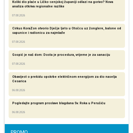
Koliki dio plaće u Ličko-senjskoj županiji odlazi na gorivo? Nova
analiza otkriva regionalne razlike​
07.08.2026
Cirkus KoraZon otvorio Dječje ljeto u Otočcu uz žonglere, balone od
sapunice i radionicu za najmlađe
07.08.2026
Gospić je naš dom: Dosta je procedura, vrijeme je za sanaciju
07.08.2026
Obavijest o prekidu opskrbe električnom energijom za dio naselja
Cesarica
06.08.2026
Pogledajte program proslave blagdana Sv. Roka u Perušiću
06.08.2026
PROMO