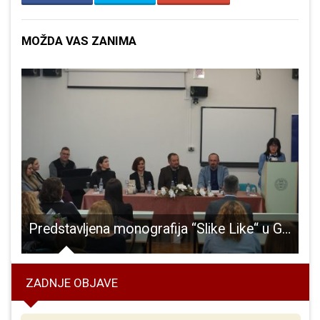
MOŽDA VAS ZANIMA
i prijem kod biskupa Marka Mede
Predstavljena monografija “Slike Like“ u Gospiću
ZADNJE OBJAVE