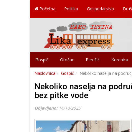
Početna
Politika
Gospodarstvo
Druš
Gospić
Otočac
Perušić
Korenica
Naslovnica
Gospić
Nekoliko naselja na područ
Nekoliko naselja na podru
bez pitke vode
Objavljeno:
14/10/2025