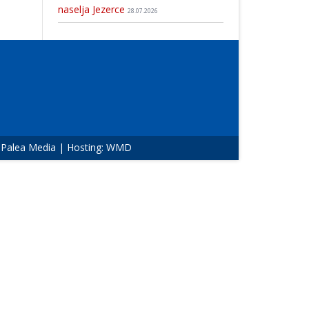
naselja Jezerce
28.07.2026
:
Palea Media
| Hosting:
WMD