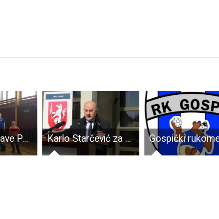
Gospićanin Pave Pezelj postao prvak Hrvatske!
Karlo Starčević za portal gradonačelnik.hr :”Krizu smo dočekali sa stabilnim financijama i proračunom pa sad možemo pomoći poduzetnicima – osigurali smo im milijun i pol kuna i izravnu novčanu pomoć za održavanje likvidnosti”