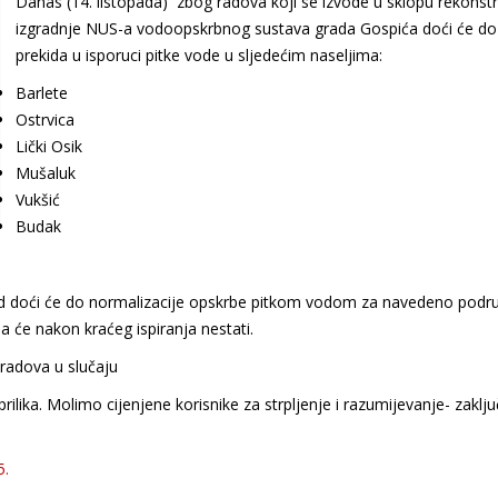
Danas (14. listopada) zbog radova koji se izvode u sklopu rekonstru
izgradnje NUS-a vodoopskrbnog sustava grada Gospića doći će do
prekida u isporuci pitke vode u sljedećim naseljima:
Barlete
Ostrvica
Lički Osik
Mušaluk
Vukšić
Budak
d doći će do normalizacije opskrbe pitkom vodom za navedeno podru
 će nakon kraćeg ispiranja nestati.
radova u slučaju
ilika. Molimo cijenjene korisnike za strpljenje i razumijevanje- zaklju
5.