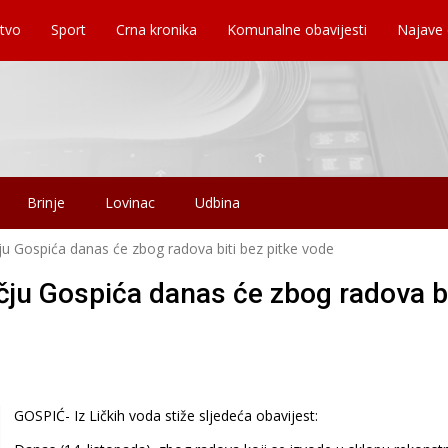
tvo
Sport
Crna kronika
Komunalne obavijesti
Najave
Brinje
Lovinac
Udbina
ju Gospića danas će zbog radova biti bez pitke vode
čju Gospića danas će zbog radova bi
GOSPIĆ- Iz Ličkih voda stiže sljedeća obavijest: