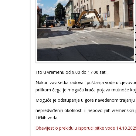
I to u vremenu od 9.00 do 17.00 sati.
Nakon završetka radova i puštanja vode u cjevovo
prilikom čega je moguća kraća pojava mutnoće koja
Moguće je odstupanje u gore navedenom trajanju 
nepredviđenih okolnosti ili nepovoljnih vremenskih pr
Ličkih voda
Obavijest o prekidu u isporuci pitke vode 14.10.202