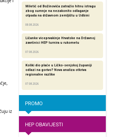
kcije i
Miletić od Božinovića zatražio hitnu istragu
zbog sumnje na nezakonito odlaganje
otpada na državnom zemljištu u Udbini
08.08.2026
Ličanke viceprvakinje Hrvatske na Državnoj
završnici HEP turnira u rukometu
07.08.2026
Koliki dio plaće u Ličko-senjskoj županiji
odlazi na gorivo? Nova analiza otkriva
regionalne razlike​
čje,
07.08.2026
PROMO
čuju iz
HEP OBAVIJESTI