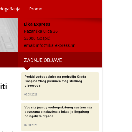
 događanja
Promo
Lika Express
Pazariška ulica 36
53000 Gospić
email:
info@lika-express.hr
ZADNJE OBJAVE
Prekid vodoopskrbe na području Grada
Gospića zbog puknuća magistralnog
ti
cjevovoda
09.08.2026
Voda iz javnog vodoopskrbnog sustava nije
povezana s nalazima s lokacije ilegalnog
odlagališta otpada
09.08.2026