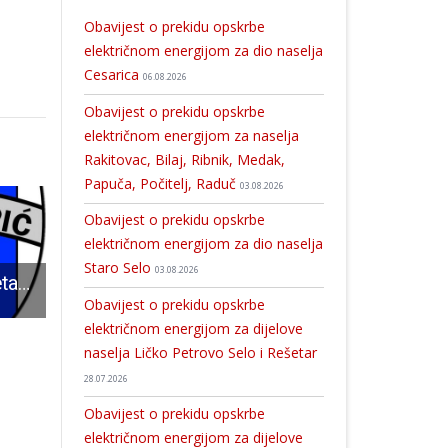
Obavijest o prekidu opskrbe
električnom energijom za dio naselja
Cesarica
06.08.2026
Obavijest o prekidu opskrbe
električnom energijom za naselja
Rakitovac, Bilaj, Ribnik, Medak,
Papuča, Počitelj, Raduč
03.08.2026
Obavijest o prekidu opskrbe
električnom energijom za dio naselja
Staro Selo
03.08.2026
Gospićki rukometaši poraženi u Senju 27:25
Pukovnik Tomislav Kasumović novi je zapovjednik Motorizirane bojne “Vukovi”
Marijan Butorac- dva izazova, jedan tjedan, jedan šampion
Obavijest o prekidu opskrbe
električnom energijom za dijelove
naselja Ličko Petrovo Selo i Rešetar
28.07.2026
Obavijest o prekidu opskrbe
električnom energijom za dijelove