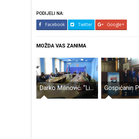
PODIJELI NA:
Facebook
Twitter
Google+
MOŽDA VAS ZANIMA
Studentska izložba na Odjelu za nastavničke studije u Gospiću povodom Tjedna psihologije
Darko Milinović: “Ličani su sad svoji na svome, imamo metar snijega i predviđenih -10,-15 stupnjeva”!!!