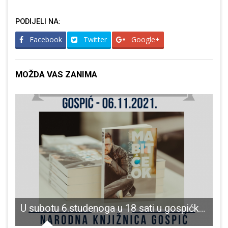
PODIJELI NA:
Facebook
Twitter
Google+
MOŽDA VAS ZANIMA
ite Zagrebački gitarski trio
U subotu 6.studenoga u 18 sati u gospićkoj knjižnici održat će se predstavljanje knjige “Ma bit će OK”autora Domagoja Kneževića
V