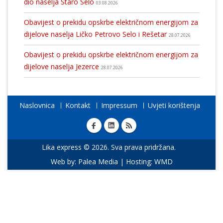
dio naselja Staro Selo
03.08.2026
Obavijest o prekidu opskrbe električnom energijom za
dijelove naselja Ličko Petrovo Selo i Rešetar
28.07.2026
Obavijest o prekidu opskrbe električnom energijom za
dijelove naselja Jezerce
28.07.2026
Naslovnica
Kontakt
Impressum
Uvjeti korištenja
Lika express © 2026. Sva prava pridržana.
Web by:
Palea Media
| Hosting:
WMD