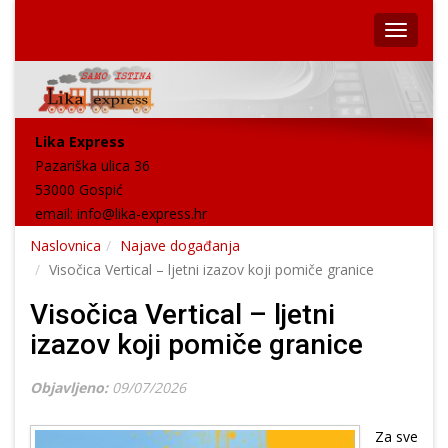
Lika Express
Pazariška ulica 36
53000 Gospić
email:
info@lika-express.hr
Naslovnica
Najave događanja
Visočica Vertical – ljetni izazov koji pomiče granice
Visočica Vertical – ljetni
izazov koji pomiče granice
Objavljeno:
09/07/2026
Za sve