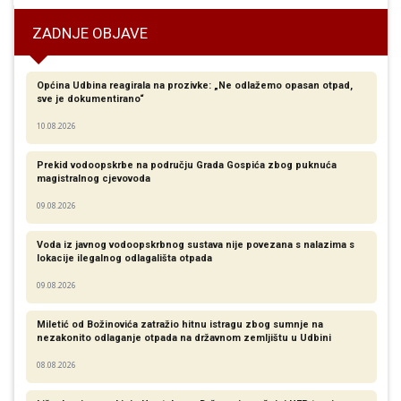
ZADNJE OBJAVE
Općina Udbina reagirala na prozivke: „Ne odlažemo opasan otpad,
sve je dokumentirano“
10.08.2026
Prekid vodoopskrbe na području Grada Gospića zbog puknuća
magistralnog cjevovoda
09.08.2026
Voda iz javnog vodoopskrbnog sustava nije povezana s nalazima s
lokacije ilegalnog odlagališta otpada
09.08.2026
Miletić od Božinovića zatražio hitnu istragu zbog sumnje na
nezakonito odlaganje otpada na državnom zemljištu u Udbini
08.08.2026