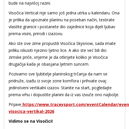
bude na najvišoj razini.
Visočica Vertical nije samo još jedna utrka u kalendaru. Ona
je prilika da upoznate planinu na poseban način, testirate
vlastite granice i postanete dio zajednice koja dijeli ljubav
prema visini, prirodi i izazovu.
Ako ste ove zime propustili Visočica Skysnow, sada imate
priliku iskusiti njezino ljetno lice. A ako ste već bili dio
zimske priče, vrijeme je da otkrijete koliko je Visočica
drugačija kada je obasjana ljetnim suncem.
Pozivamo sve ljubitelje planinskog trčanja da nam se
pridruže, izađu iz svoje zone komfora i prihvate ovaj
jedinstveni vertikalni izazov. Stanite na start, pogledajte
prema vrhu i dopustite planini da iz vas izvuče ono najbolje.
Prijave
https://www.traceysport.com/eventCalendar/event
visocica-vertikal-2026
Vidimo se na Visočici!