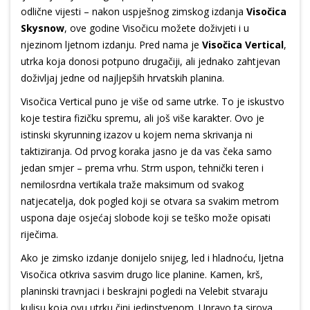
odlične vijesti – nakon uspješnog zimskog izdanja
Visočica
Skysnow
, ove godine Visočicu možete doživjeti i u
njezinom ljetnom izdanju. Pred nama je
Visočica Vertical
,
utrka koja donosi potpuno drugačiji, ali jednako zahtjevan
doživljaj jedne od najljepših hrvatskih planina.
Visočica Vertical puno je više od same utrke. To je iskustvo
koje testira fizičku spremu, ali još više karakter. Ovo je
istinski skyrunning izazov u kojem nema skrivanja ni
taktiziranja. Od prvog koraka jasno je da vas čeka samo
jedan smjer – prema vrhu. Strm uspon, tehnički teren i
nemilosrdna vertikala traže maksimum od svakog
natjecatelja, dok pogled koji se otvara sa svakim metrom
uspona daje osjećaj slobode koji se teško može opisati
riječima.
Ako je zimsko izdanje donijelo snijeg, led i hladnoću, ljetna
Visočica otkriva sasvim drugo lice planine. Kamen, krš,
planinski travnjaci i beskrajni pogledi na Velebit stvaraju
kulisu koja ovu utrku čini jedinstvenom. Upravo ta sirova