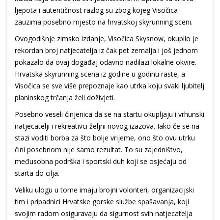
ljepota i autentičnost razlog su zbog kojeg Visočica
zauzima posebno mjesto na hrvatskoj skyrunning sceni.
Ovogodišnje zimsko izdanje, Visočica Skysnow, okupilo je
rekordan broj natjecatelja iz čak pet zemalja i još jednom
pokazalo da ovaj događaj odavno nadilazi lokalne okvire.
Hrvatska skyrunning scena iz godine u godinu raste, a
Visočica se sve više prepoznaje kao utrka koju svaki ljubitelj
planinskog trčanja želi doživjeti.
Posebno veseli činjenica da se na startu okupljaju i vrhunski
natjecatelji i rekreativci željni novog izazova. Iako će se na
stazi voditi borba za što bolje vrijeme, ono što ovu utrku
čini posebnom nije samo rezultat. To su zajedništvo,
međusobna podrška i sportski duh koji se osjećaju od
starta do cilja.
Veliku ulogu u tome imaju brojni volonteri, organizacijski
tim i pripadnici Hrvatske gorske službe spašavanja, koji
svojim radom osiguravaju da sigurnost svih natjecatelja