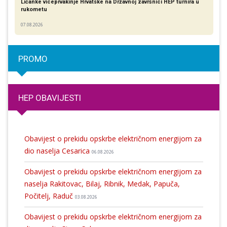
Ličanke viceprvakinje Hrvatske na Državnoj završnici HEP turnira u
rukometu
07.08.2026
PROMO
HEP OBAVIJESTI
Obavijest o prekidu opskrbe električnom energijom za
dio naselja Cesarica
06.08.2026
Obavijest o prekidu opskrbe električnom energijom za
naselja Rakitovac, Bilaj, Ribnik, Medak, Papuča,
Počitelj, Raduč
03.08.2026
Obavijest o prekidu opskrbe električnom energijom za