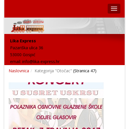
Lika Express
Pazariška ulica 36
53000 Gospić
email:
info@lika-express.hr
Naslovnica
Kategorija "Otočac"
(Stranica 47)