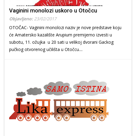
Vaginini monolozi uskoro u Otočcu
Objavljeno:
23/02/2017
OTOČAC- Vaginini monolozi naziv je nove predstave koju
će Amatersko kazalište Arupium premijerno izvesti u
subotu, 11. ožujka u 20 sati u velikoj dvorani Gackog
pučkog otvorenog učilišta u Otočcu....