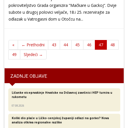
pokroviteljstvo Grada organizira “Mačkare u Gackoj“. Dvije
subote u drugoj polovici veljače, 18.i 25. rezervirajte za
odlazak u Vatrogasni dom u Otočcu na...
«
← Prethodni
43
44
45
46
47
48
49
Sljedeći →
ZADNJE OBJAVE
Ličanke viceprvakinje Hrvatske na Državnoj završnici HEP turnira u
rukometu
07.08.2026
Koliki dio plaće u Ličko-senjskoj županiji odlazi na gorivo? Nova
analiza otkriva regionalne razlike​