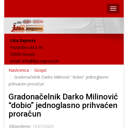
Lika Express
Pazariška ulica 36
53000 Gospić
email:
info@lika-express.hr
Naslovnica
Gospić
Gradonačelnik Darko Milinović “dobio” jednoglasno
prihvaćen proračun
Gradonačelnik Darko Milinović
“dobio” jednoglasno prihvaćen
proračun
Objavljeno:
15/07/2024