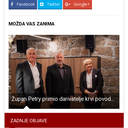
Facebook
Twitter
Google+
MOŽDA VAS ZANIMA
ajhladniji u Hrvatskoj, ipak, priroda se budi!
Župan Petry primio darivatelje krvi povodom njihova dana
ZADNJE OBJAVE