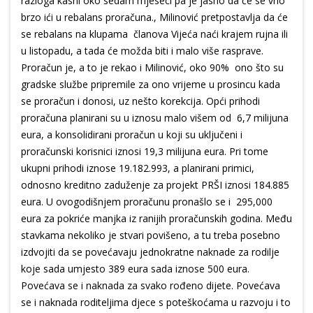
razloga kasni oko sedam mjeseci pa je jasno da će se vrlo
brzo ići u rebalans proračuna., Milinović pretpostavlja da će
se rebalans na klupama članova Vijeća naći krajem rujna ili
u listopadu, a tada će možda biti i malo više rasprave.
Proračun je, a to je rekao i Milinović, oko 90% ono što su
gradske službe pripremile za ono vrijeme u prosincu kada
se proračun i donosi, uz nešto korekcija. Opći prihodi
proračuna planirani su u iznosu malo višem od 6,7 milijuna
eura, a konsolidirani proračun u koji su uključeni i
proračunski korisnici iznosi 19,3 milijuna eura. Pri tome
ukupni prihodi iznose 19.182.993, a planirani primici,
odnosno kreditno zaduženje za projekt PRŠI iznosi 184.885
eura. U ovogodišnjem proračunu pronašlo se i 295,000
eura za pokriće manjka iz ranijih proračunskih godina. Među
stavkama nekoliko je stvari povišeno, a tu treba posebno
izdvojiti da se povećavaju jednokratne naknade za rodilje
koje sada umjesto 389 eura sada iznose 500 eura.
Povećava se i naknada za svako rođeno dijete. Povećava
se i naknada roditeljima djece s poteškoćama u razvoju i to