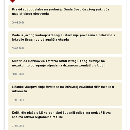
Prekid vodoopskrbe na području Grada Gospića zbog puknuća
magistralnog cjevovoda
09.08.2026
Voda iz javnog vodoopskrbnog sustava nije povezana s nalazima s
lokacije ilegalnog odlagališta otpada
09.08.2026
Miletić od Božinovića zatražio hitnu istragu zbog sumnje na
nezakonito odlaganje otpada na državnom zemljištu u Udbini
08.08.2026
Ličanke viceprvakinje Hrvatske na Državnoj završnici HEP turnira u
rukometu
07.08.2026
Koliki dio plaće u Ličko-senjskoj županiji odlazi na gorivo? Nova
analiza otkriva regionalne razlike​
07.08.2026