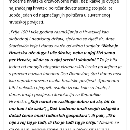
moderne hrvatske državotvorne misli, bez ikakve je dvojbe
najznačajniji hrvatski političar devetnaestog stoljeća, te
uopće jedan od najznačajnijih političara u suvremenoj
hrvatskoj povijesti.
„Prije 150 i više godina razmišljanja o Hrvatskoj kao
slobodnoj i neovisnoj državi, sjećamo se riječi dr. Ante
Starčevića koje i danas zvuče odvažno i smjelo:
“Neka je
Hrvatska uže duga i uže široka, neka u njoj živi samo
pet Hrvata, ali da su u njoj sretni i slobodni.“
To je bila
jedna od mnogih njegovih vizionarskih izreka po kojima je
s pravom nazvan imenom Oca Domovine, što i danas nosi
kao neprikosnovena osoba hrvatske povijesti. Spomenuo
bih i nekoliko njegovih ostalih izreka koje su imale, i
danas imaju povijesnu konotaciju za Republiku
Hrvatsku:
„Koji narod ne razlikuje dobro od zla, bit će
mu kao i do sada“, „Dok budemo imali svojih izdajnika
dotad ćemo imati tuđinskih gospodara“, ili pak, „Tko
nije svoj taj je tuđi, ili tko je tuđi taj je ničiji.“
Nadam se
da će nam njegove izreke danas u teškoj situaciji za