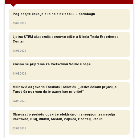
Pogledajte kako je bilo na pickleballu u Karlobagu
05.08.2026
Ljetna STEM akademija ponovno stiže u Nikola Tesla Experience
Centar
04.08.2026
Krasno se priprema za svetkovinu Velike Gospe
04.08.2026
Milinović odgovorio Troskotu i Miletiću: „Jedva čekam prijavu, a
Turudića pozivam da je uzme kao prioritet”
04.08.2026
Obavijest o prekidu opskrbe električnom energijom za naselja
Rakitovac, Bilaj, Ribnik, Medak, Papuča, Počitelj, Raduč
03.08.2026