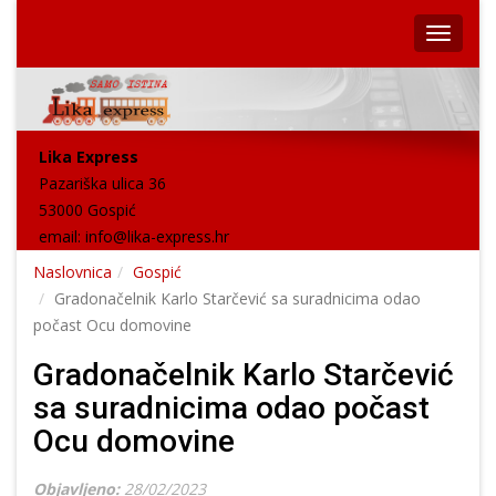
Lika Express
Pazariška ulica 36
53000 Gospić
email:
info@lika-express.hr
Naslovnica
Gospić
Gradonačelnik Karlo Starčević sa suradnicima odao
počast Ocu domovine
Gradonačelnik Karlo Starčević
sa suradnicima odao počast
Ocu domovine
Objavljeno:
28/02/2023