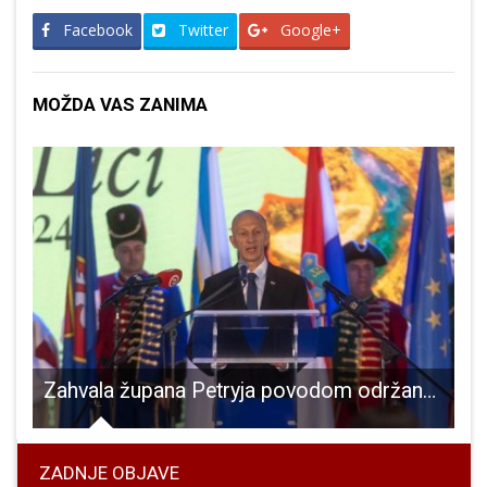
Facebook
Twitter
Google+
MOŽDA VAS ZANIMA
 18. likovna kolonija LIKOM GACKE
Zahvala župana Petryja povodom održane manifestacije Jesen u Lici
ZADNJE OBJAVE