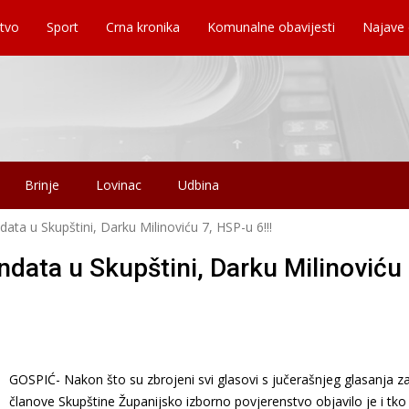
tvo
Sport
Crna kronika
Komunalne obavijesti
Najave
Brinje
Lovinac
Udbina
ta u Skupštini, Darku Milinoviću 7, HSP-u 6!!!
data u Skupštini, Darku Milinoviću 
GOSPIĆ- Nakon što su zbrojeni svi glasovi s jučerašnjeg glasanja z
članove Skupštine Županijsko izborno povjerenstvo objavilo je i tko