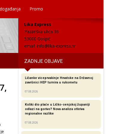
 događanja
Promo
Lika Express
Pazariška ulica 36
53000 Gospić
email:
info@lika-express.hr
ZADNJE OBJAVE
Ličanke viceprvakinje Hrvatske na Državnoj
završnici HEP turnira u rukometu
7,
07.08.2026
Koliki dio plaće u Ličko-senjskoj županiji
odlazi na gorivo? Nova analiza otkriva
regionalne razlike​
07.08.2026
a
 je