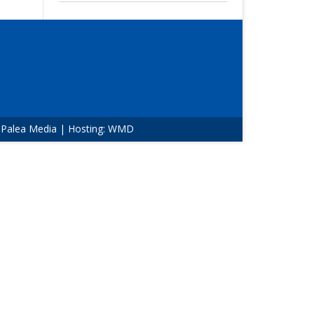
:
Palea Media
| Hosting:
WMD