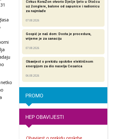
Cirkus KoraZon otvorio Dječje ljeto u Otočcu
631
uz žonglere, balone od sapunice i radionicu
za najmlađe
glasa
07.08.2026
o
Gospić je naš dom: Dosta je procedura,
vrijeme je za sanaciju
borni
07.08.2026
lja
adaju
Obavijest o prekidu opskrbe električnom
no
energijom za dio naselja Cesarica
06.08.2026
 netko
mo
PROMO
a
HEP OBAVIJESTI
Obavijest o prekidu opskrbe