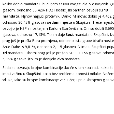
koliko dobio mandata u budućem sazivu ovog tijela. S osvojenih 7,
glasom, odnosno 35,42% HDZ i koalicijski partneri osvojili su
13
mandata
. Njihov najljući protivnik, Darko Milinović dobio je 4,402 
odnosno 20,43% glasova i
sedam
mjesta u Skupštini. Treće mjest
osvojio je HSP s nositeljem Karlom Starčevićem. Oni su dobili 3,695
glasova, odnosno 17,15%. To im daje
šest
mandata u Skupštini. Iz
prag još je prešla Bura promjena, odnosno lista grupe birača nosite
Ante Dabe s 9,81%, odnosno 2,115 glasova. Njima u Skupštini prip
tri
mandata. Izborni prag još je prešao SDSS 1,156 glasova odnos
5,36% glasova što im je donijelo
dva
mandata.
Sada se otvaraju brojne kombinacije tko će s kim koalirati, kako će
imati većinu u Skupštini i tako bez problema donositi odluke. Neće
dluke, iako su brojne kombinacije već jučer, i prije zbrojenih glasov