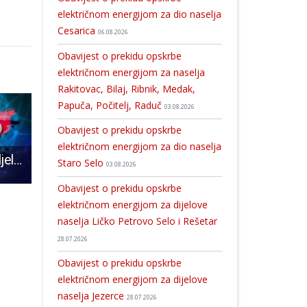
električnom energijom za dio naselja
Cesarica
06.08.2026
Obavijest o prekidu opskrbe
električnom energijom za naselja
Rakitovac, Bilaj, Ribnik, Medak,
Papuča, Počitelj, Raduč
03.08.2026
Obavijest o prekidu opskrbe
električnom energijom za dio naselja
Petero novooboljelih od COVID-19, petero izliječenih
Više od 400,000 kuna vrijedan je novi projekt Pećinskog parka Grabovača
Odličan nastup kadeta Šahovskog kluba Gospić!
Staro Selo
03.08.2026
Obavijest o prekidu opskrbe
električnom energijom za dijelove
naselja Ličko Petrovo Selo i Rešetar
28.07.2026
Obavijest o prekidu opskrbe
električnom energijom za dijelove
naselja Jezerce
28.07.2026