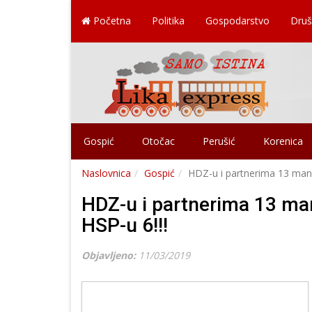
Početna
Politika
Gospodarstvo
Druš
Gospić
Otočac
Perušić
Korenica
Naslovnica
Gospić
HDZ-u i partnerima 13 manda
HDZ-u i partnerima 13 man
HSP-u 6!!!
Objavljeno:
11/03/2019