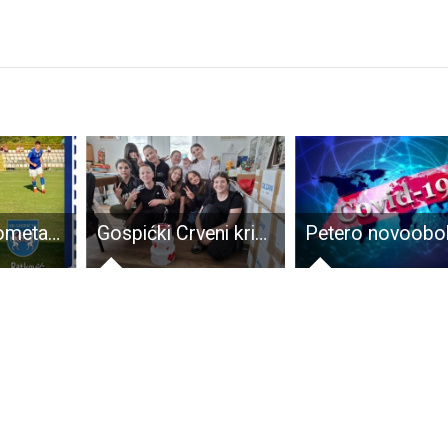
BRAVO: nogometaši Gospića 91 slavili kod Viškova 2:0!
Gospićki Crveni križ slavi svoj Dan i Tjedan!!!