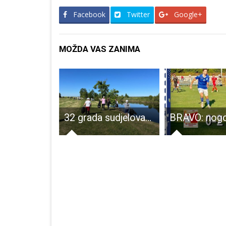
Facebook
Twitter
Google+
MOŽDA VAS ZANIMA
Predstavljanje knjige “Nematerijalna baština Gacke”
32 grada sudjelovat će u ovogodišnjem izdanju projekta Od izvora do mora