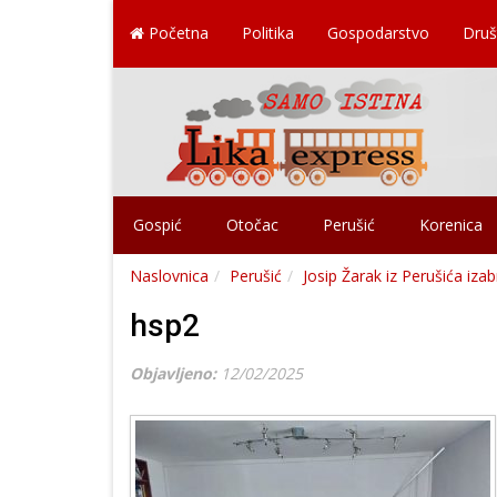
Početna
Politika
Gospodarstvo
Druš
Gospić
Otočac
Perušić
Korenica
Naslovnica
Perušić
Josip Žarak iz Perušića iza
hsp2
Objavljeno:
12/02/2025