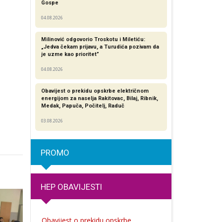
Gospe
04.08.2026
Milinović odgovorio Troskotu i Miletiću:
„Jedva čekam prijavu, a Turudića pozivam da
je uzme kao prioritet”
04.08.2026
Obavijest o prekidu opskrbe električnom
energijom za naselja Rakitovac, Bilaj, Ribnik,
Medak, Papuča, Počitelj, Raduč
03.08.2026
PROMO
HEP OBAVIJESTI
Obavijest o prekidu opskrbe