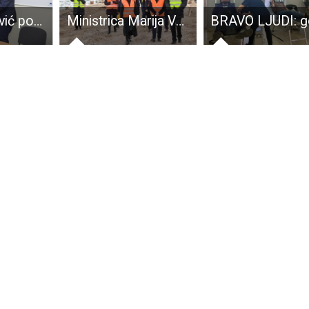
Župan Milinović posjetio općinu Udbina
Ministrica Marija Vučković obišla radove na izgradnji ribarske luke u Novalji vrijedne 4,5 milijuna eura