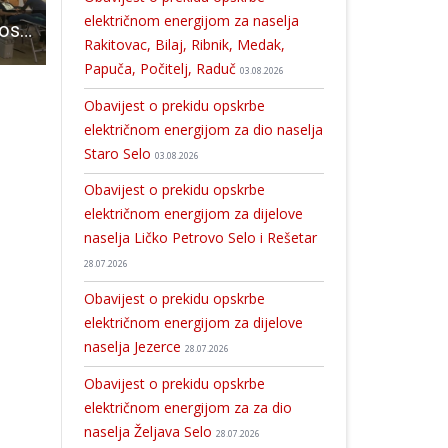
električnom energijom za naselja
BRAVO LJUDI: gospićko veliko srce, prikupljeno rekordnih 230 doza krvi
ŽKK Gospić domaćin je poluzavršnog turnira prvenstva kadetkinja U17 u ženskoj košarci
Uskoro u Perušiću veliki međunarodni simpozij o georaznolikosti i geoba
Rakitovac, Bilaj, Ribnik, Medak,
Papuča, Počitelj, Raduč
03.08.2026
Obavijest o prekidu opskrbe
električnom energijom za dio naselja
Staro Selo
03.08.2026
Obavijest o prekidu opskrbe
električnom energijom za dijelove
naselja Ličko Petrovo Selo i Rešetar
28.07.2026
Obavijest o prekidu opskrbe
električnom energijom za dijelove
naselja Jezerce
28.07.2026
Obavijest o prekidu opskrbe
električnom energijom za za dio
naselja Željava Selo
28.07.2026