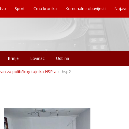
tvo
Sport
Crna kronika
Komunalne obavijesti
Najave
Brinje
Lovinac
Udbina
bran za političkog tajnika HSP-a
hsp2