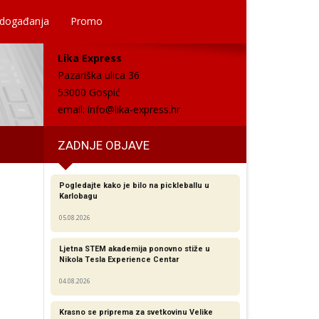
 događanja
Promo
Lika Express
Pazariška ulica 36
53000 Gospić
email:
info@lika-express.hr
ZADNJE OBJAVE
Pogledajte kako je bilo na pickleballu u
Karlobagu
05.08.2026
Ljetna STEM akademija ponovno stiže u
Nikola Tesla Experience Centar
04.08.2026
Krasno se priprema za svetkovinu Velike