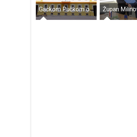
Usvojen Konačni prijedlog Glavnog plana razvoja prometnog sustava Istarske, Primorsko-goranske i Ličko-senjske županije
Gackom Pučkom otvorenom učilištu Otočac 707,000 kuna od Ministarstva kulture