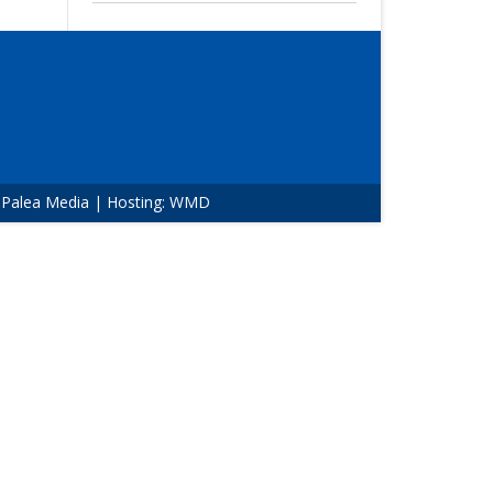
:
Palea Media
| Hosting:
WMD