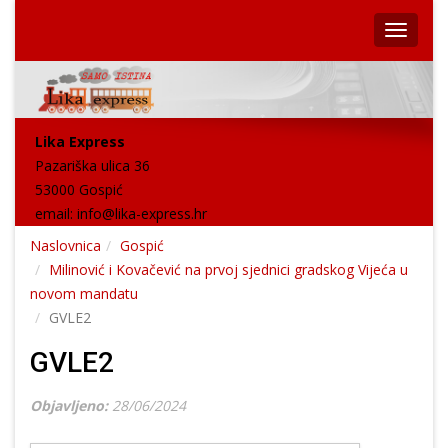
Lika Express
Pazariška ulica 36
53000 Gospić
email:
info@lika-express.hr
Naslovnica
Gospić
Milinović i Kovačević na prvoj sjednici gradskog Vijeća u
novom mandatu
GVLE2
GVLE2
Objavljeno:
28/06/2024