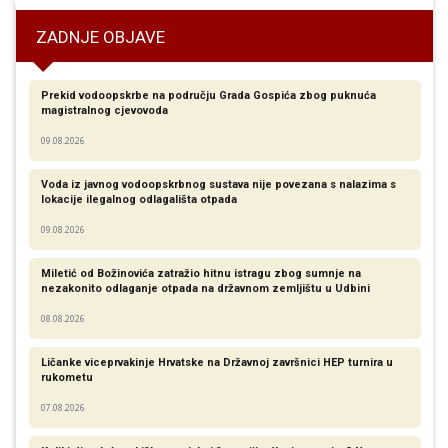
ZADNJE OBJAVE
Prekid vodoopskrbe na području Grada Gospića zbog puknuća
magistralnog cjevovoda
09.08.2026
Voda iz javnog vodoopskrbnog sustava nije povezana s nalazima s
lokacije ilegalnog odlagališta otpada
09.08.2026
Miletić od Božinovića zatražio hitnu istragu zbog sumnje na
nezakonito odlaganje otpada na državnom zemljištu u Udbini
08.08.2026
Ličanke viceprvakinje Hrvatske na Državnoj završnici HEP turnira u
rukometu
07.08.2026