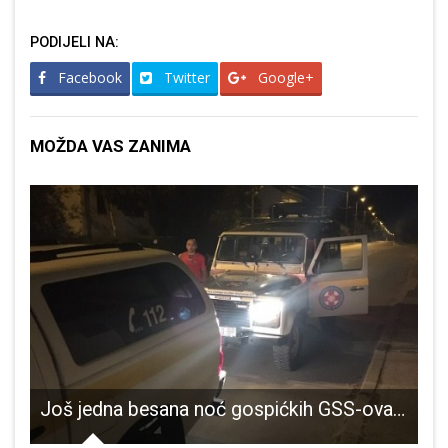
PODIJELI NA:
Facebook
Twitter
Google+
MOŽDA VAS ZANIMA
Još jedna besana noć gospićkih GSS-ovaca
U