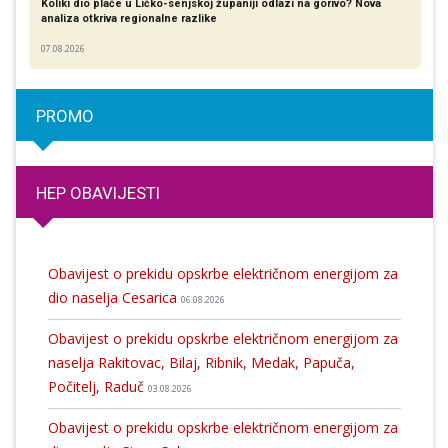
Koliki dio plaće u Ličko-senjskoj županiji odlazi na gorivo? Nova
analiza otkriva regionalne razlike​
07.08.2026
PROMO
HEP OBAVIJESTI
Obavijest o prekidu opskrbe električnom energijom za
dio naselja Cesarica
06.08.2026
Obavijest o prekidu opskrbe električnom energijom za
naselja Rakitovac, Bilaj, Ribnik, Medak, Papuča,
Počitelj, Raduč
03.08.2026
Obavijest o prekidu opskrbe električnom energijom za