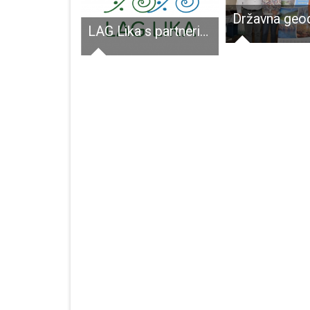
Dvorana KIC-a u Lovincu ima vrhunsku akustiku
LAG Lika s partnerima promovira Teslu kao brend za društveno korisno učenje!!!