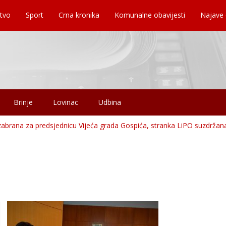
tvo
Sport
Crna kronika
Komunalne obavijesti
Najave
Brinje
Lovinac
Udbina
izabrana za predsjednicu Vijeća grada Gospića, stranka LiPO suzdržan