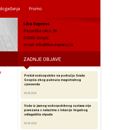
 događanja
Promo
Lika Express
Pazariška ulica 36
53000 Gospić
email:
info@lika-express.hr
ZADNJE OBJAVE
a
Prekid vodoopskrbe na području Grada
Gospića zbog puknuća magistralnog
cjevovoda
09.08.2026
Voda iz javnog vodoopskrbnog sustava nije
povezana s nalazima s lokacije ilegalnog
odlagališta otpada
09.08.2026