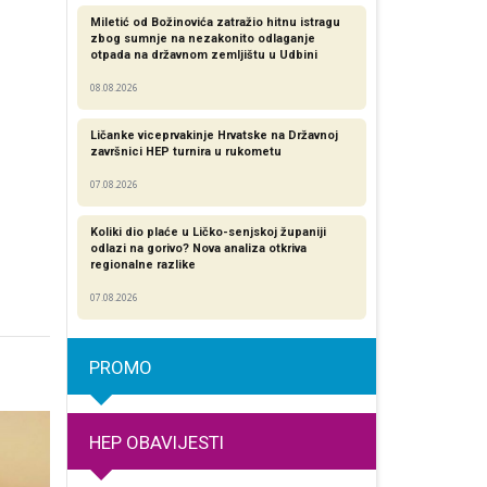
Miletić od Božinovića zatražio hitnu istragu
zbog sumnje na nezakonito odlaganje
otpada na državnom zemljištu u Udbini
08.08.2026
Ličanke viceprvakinje Hrvatske na Državnoj
završnici HEP turnira u rukometu
07.08.2026
Koliki dio plaće u Ličko-senjskoj županiji
odlazi na gorivo? Nova analiza otkriva
regionalne razlike​
07.08.2026
PROMO
HEP OBAVIJESTI