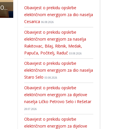
DOBRA VIJEST: Osigurane plaće za 20 pomoćnika u nastavi
EKSKLUZIVNO: janjetina ličke pramenke mogla bi se probiti na bogato belgijsko tržište!!!
U tijeku su upisi u školu košarke ŽKK Gospić
Obavijest o prekidu opskrbe
električnom energijom za dio naselja
Cesarica
06.08.2026
Obavijest o prekidu opskrbe
električnom energijom za naselja
Rakitovac, Bilaj, Ribnik, Medak,
Papuča, Počitelj, Raduč
03.08.2026
Obavijest o prekidu opskrbe
električnom energijom za dio naselja
Staro Selo
03.08.2026
Obavijest o prekidu opskrbe
električnom energijom za dijelove
naselja Ličko Petrovo Selo i Rešetar
28.07.2026
Obavijest o prekidu opskrbe
električnom energijom za dijelove