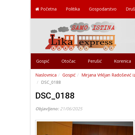
Početna
Politika
Gospodarstvo
Druš
Gospić
Otočac
Perušić
Korenica
Naslovnica
Gospić
Mirjana Vrkljan Radošević 
DSC_0188
DSC_0188
Objavljeno:
21/06/2025