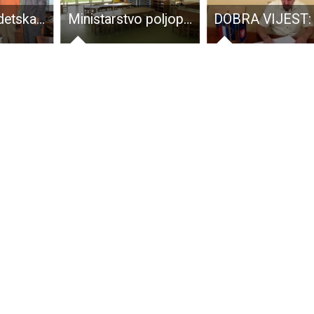
Državna geodetska uprava u NP Plitvička Jezera predstavila projekt evidentiranja posebnog pravnog režima kao doprinos učinkovitijem upravljanju u zaštićenim područjima
Ministarstvo poljoprivrede: 250 milijuna kuna za ulaganja u vrtiće, tržnice i lokalnu infrastrukturu