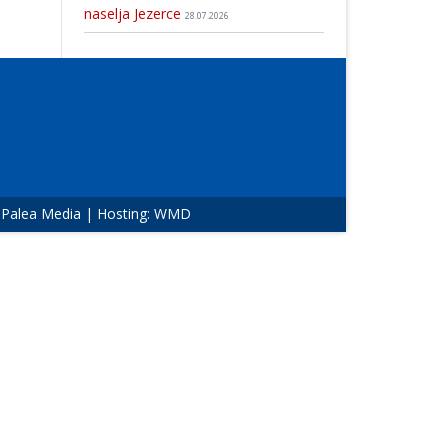
naselja Jezerce
28.07.2026
:
Palea Media
| Hosting:
WMD