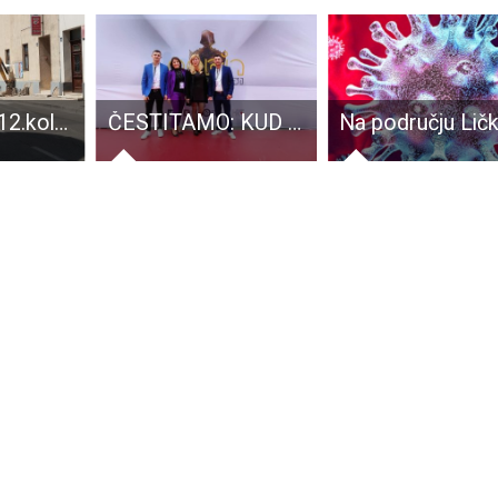
Dio Gospića 12.kolovoza bit će bez pitke vode
ČESTITAMO: KUD Dangubice iz Kutereva dobitnik nagrade Porin!!!