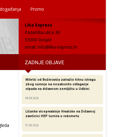
 događanja
Promo
Lika Express
Pazariška ulica 36
53000 Gospić
email:
info@lika-express.hr
ZADNJE OBJAVE
Miletić od Božinovića zatražio hitnu istragu
zbog sumnje na nezakonito odlaganje
otpada na državnom zemljištu u Udbini
08.08.2026
Ličanke viceprvakinje Hrvatske na Državnoj
završnici HEP turnira u rukometu
gleda
07.08.2026