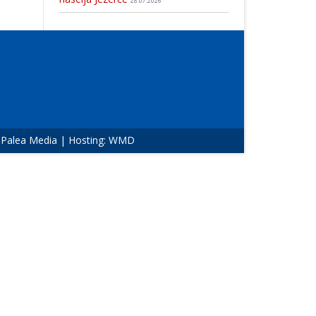
28.07.2026
:
Palea Media
| Hosting:
WMD