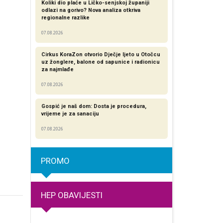
Koliki dio plaće u Ličko-senjskoj županiji
odlazi na gorivo? Nova analiza otkriva
regionalne razlike​
07.08.2026
Cirkus KoraZon otvorio Dječje ljeto u Otočcu
uz žonglere, balone od sapunice i radionicu
za najmlađe
07.08.2026
Gospić je naš dom: Dosta je procedura,
vrijeme je za sanaciju
07.08.2026
PROMO
HEP OBAVIJESTI