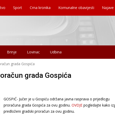
tvo
Sport
Crna kronika
Komunalne obavijesti
Najave
Brinje
Lovinac
Udbina
oračun grada Gospića
roračun grada Gospića
GOSPIĆ- Jučer je u Gospiću održana javna rasprava o prijedlogu
proračuna grada Gospića za ovu godinu.
OVDJE
pogledajte kako iz
predloženi gradski proračun za ovu godinu.