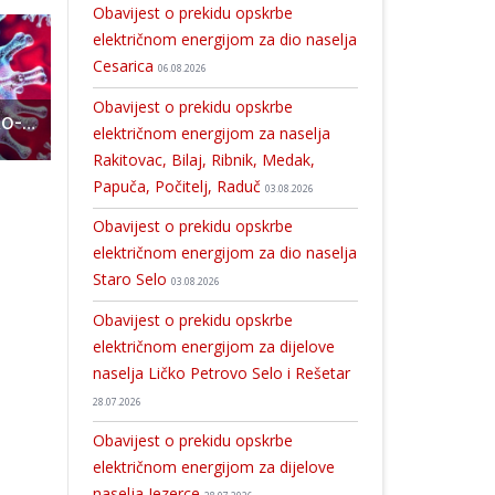
Obavijest o prekidu opskrbe
električnom energijom za dio naselja
Cesarica
06.08.2026
Obavijest o prekidu opskrbe
Na području Ličko-senjske županije u posljednja 24 sata nema novooboljelih osoba od COVID-19
Noć Muzeja u Muzeju Gacke
Bikeri moto cluba Crazy wolfs pripremaju pozornicu za još jedan nezaboravan susret
električnom energijom za naselja
Rakitovac, Bilaj, Ribnik, Medak,
Papuča, Počitelj, Raduč
03.08.2026
Obavijest o prekidu opskrbe
električnom energijom za dio naselja
Staro Selo
03.08.2026
Obavijest o prekidu opskrbe
električnom energijom za dijelove
naselja Ličko Petrovo Selo i Rešetar
28.07.2026
Obavijest o prekidu opskrbe
električnom energijom za dijelove
naselja Jezerce