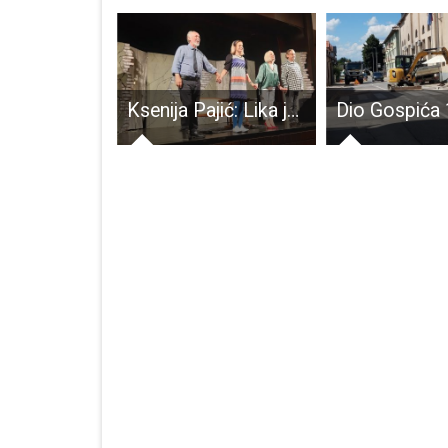
Održana početna konferencija projekta “Mladi za održivi razvoj Like”
Ksenija Pajić: Lika je prekrasna