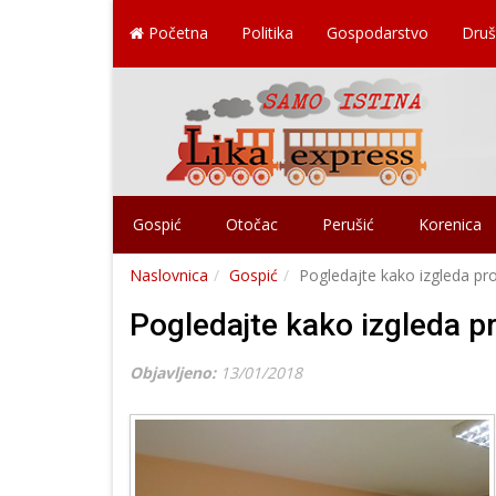
Početna
Politika
Gospodarstvo
Druš
Gospić
Otočac
Perušić
Korenica
Naslovnica
Gospić
Pogledajte kako izgleda pr
Pogledajte kako izgleda p
Objavljeno:
13/01/2018