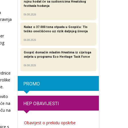
rujnu hodat će sa sudionicima Hrvatskog
festivala hodanja
a
06.08.2026
travnja
Nalaz o 37.000 tona otpada u Gospiću: Tlo
teško onečišćeno uz rizik daljnjeg širenja
jer
06.08.2026
nog
Gospić domaćin mladim Hrvatima iz cijeloga
svijeta u programu Eco Heritage Task Force
06.08.2026
ednice
rolike
PROMO
e.
ovito
HEP OBAVIJESTI
 će na
eču na
Obavijest o prekidu opskrbe
ice s