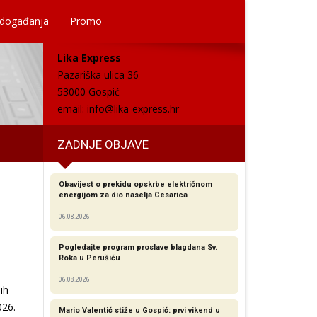
 događanja
Promo
Lika Express
Pazariška ulica 36
53000 Gospić
email:
info@lika-express.hr
ZADNJE OBJAVE
Obavijest o prekidu opskrbe električnom
energijom za dio naselja Cesarica
06.08.2026
Pogledajte program proslave blagdana Sv.
Roka u Perušiću
06.08.2026
ih
026.
Mario Valentić stiže u Gospić: prvi vikend u