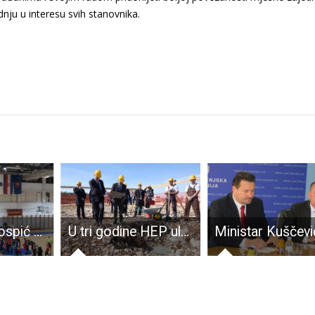
nju u interesu svih stanovnika.
Seniori RK Gospić uvjerljivi u derbiju za sjajan završetak prvog dijela sezone
U tri godine HEP ulaže 40 milijuna kuna u mrežu u Lici i podvelebitskom Primorju