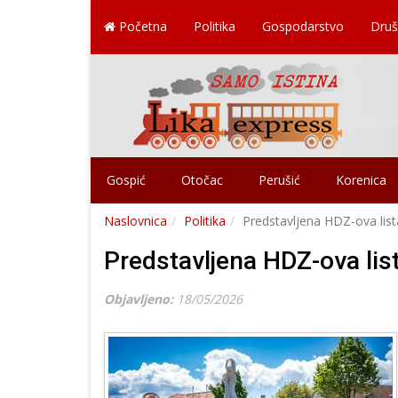
Početna
Politika
Gospodarstvo
Druš
Gospić
Otočac
Perušić
Korenica
Naslovnica
Politika
Predstavljena HDZ-ova lis
Predstavljena HDZ-ova lis
Objavljeno:
18/05/2026