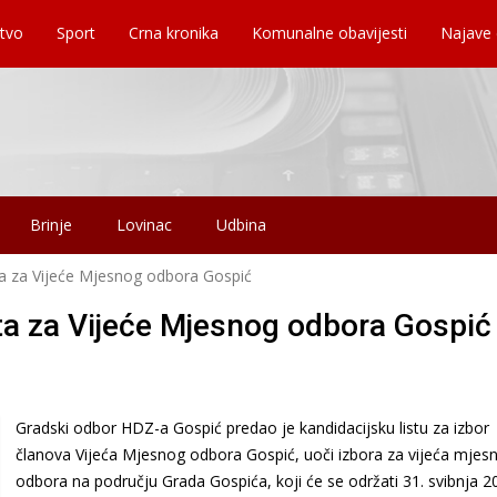
tvo
Sport
Crna kronika
Komunalne obavijesti
Najave
Brinje
Lovinac
Udbina
ta za Vijeće Mjesnog odbora Gospić
ta za Vijeće Mjesnog odbora Gospić
Gradski odbor HDZ-a Gospić predao je kandidacijsku listu za izbor
članova Vijeća Mjesnog odbora Gospić, uoči izbora za vijeća mjesn
odbora na području Grada Gospića, koji će se održati 31. svibnja 2