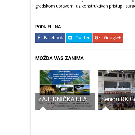
gradskom upravom, uz konstruktivan pristup i surad
PODIJELI NA:
Facebook
Twitter
Google+
MOŽDA VAS ZANIMA
Senj uspješniji u ličkom derbiju
ZAJEDNIČKA ULAZNICA DESTINACIJE LIKA: do rujna posjetite 8 atrakcija za 350 umjesto 630 kn