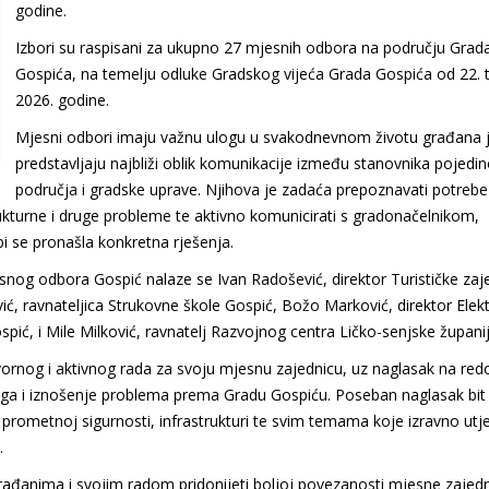
godine.
Izbori su raspisani za ukupno 27 mjesnih odbora na području Grad
Gospića, na temelju odluke Gradskog vijeća Grada Gospića od 22. 
2026. godine.
Mjesni odbori imaju važnu ulogu u svakodnevnom životu građana 
predstavljaju najbliži oblik komunikacije između stanovnika pojedi
područja i gradske uprave. Njihova je zadaća prepoznavati potrebe
rukturne i druge probleme te aktivno komunicirati s gradonačelnikom,
i se pronašla konkretna rješenja.
esnog odbora Gospić nalaze se Ivan Radošević, direktor Turističke zaj
ć, ravnateljica Strukovne škole Gospić, Božo Marković, direktor Elekt
pić, i Mile Milković, ravnatelj Razvojnog centra Ličko-senjske županij
ovornog i aktivnog rada za svoju mjesnu zajednicu, uz naglasak na red
dloga i iznošenje problema prema Gradu Gospiću. Poseban naglasak bit
prometnoj sigurnosti, infrastrukturi te svim temama koje izravno utj
.
rađanima i svojim radom pridonijeti boljoj povezanosti mjesne zajedn