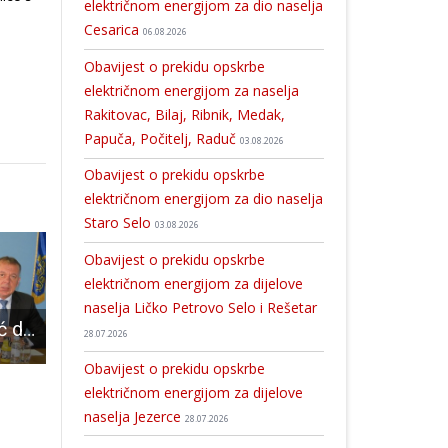
električnom energijom za dio naselja
Cesarica
06.08.2026
Obavijest o prekidu opskrbe
električnom energijom za naselja
Rakitovac, Bilaj, Ribnik, Medak,
Papuča, Počitelj, Raduč
03.08.2026
Obavijest o prekidu opskrbe
električnom energijom za dio naselja
Staro Selo
03.08.2026
Obavijest o prekidu opskrbe
električnom energijom za dijelove
naselja Ličko Petrovo Selo i Rešetar
Ministar Kuščević donio skoro 2 milijuna kuna u Ličko-senjsku županiju
Koncert Tamburaškog orkestra GPOU-a
Odlična vijest za Grad Gospić : kroz NPOO (Nacionalni plan oporavka i otpornosti) potpisani ugovori i dodijeljena sredstva za vodno gospodarstvo – Gospiću 27 milijuna kuna
28.07.2026
Obavijest o prekidu opskrbe
električnom energijom za dijelove
naselja Jezerce
28.07.2026