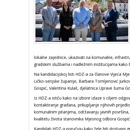
lokalne zajednice, ukazivati na komunalne, infrast
gradskim službama i nadležnim institucijama kako b
Na kandidacijskoj listi HDZ-a za članove Vijeća Mj
Ličko-senjske županije, Barbara Tomljenović Jurkovi
Gospić, Valentina Kulaš, djelatnica Uprave šuma Gos
Iz HDZ-a ističu kako na izbore izlaze s ciljem odg
kontaktiranje građana, prikupljanje njihovih prije
komunalnim pitanjima, održavanju javnih površina, 
kvalitetu života stanovnika Mjesnog odbora Gospić
Kandidati HDZ-a poručuju kako žele biti dostupni g