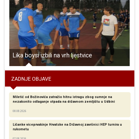
ra 2
Lika boysi izbili na vrh ljestvice
ZADNJE OBJAVE
Miletić od Božinovića zatražio hitnu istragu zbog sumnje na
nezakonito odlaganje otpada na državnom zemljištu u Udbini
08.08.2026
Ličanke viceprvakinje Hrvatske na Državnoj završnici HEP turnira u
rukometu
07.08.2026