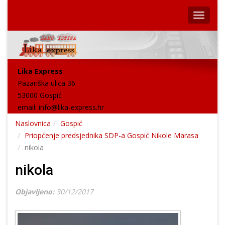
Lika Express
Pazariška ulica 36
53000 Gospić
email:
info@lika-express.hr
Naslovnica
Gospić
Priopćenje predsjednika SDP-a Gospić Nikole Marasa
nikola
nikola
Objavljeno:
30/12/2017