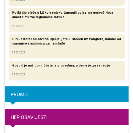
Koliki dio plaće u Ličko-senjskoj županiji odlazi na gorivo? Nova
analiza otkriva regionalne razlike​
07.08.2026
Cirkus KoraZon otvorio Dječje ljeto u Otočcu uz žonglere, balone od
sapunice i radionicu za najmlađe
07.08.2026
Gospić je naš dom: Dosta je procedura, vrijeme je za sanaciju
07.08.2026
PROMO
HEP OBAVIJESTI