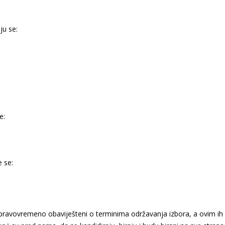
u se:
e:
 se:
 pravovremeno obaviješteni o terminima održavanja izbora, a ovim i