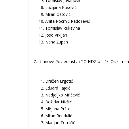
Tomislav Jovanović
Lucijana Kosović
Milan Ostović
Anita Pocrnić Radošević
Tomislav Rukavina
Joso Vrkljan
Ivana Župan
Za članove Povjerenstva TO HDZ-a Lički Osik imen
Dražen Ergotić
Eduard Fajdić
Nedjeljko Miličević
Božidar Nikšić
Mirjana Prša
Milan Rendulić
Marijan Tomičić