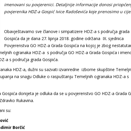
imenovani su povjerenici. Detaljnije informacije donosi priopćen
povjerenika HDZ-a Gospić Ivice Radoševića koje prenosimo u cije
Obavještavamo sve članove i simpatizere HDZ-a s područja grada
Gospića da je dana 27. lipnja 2018. godine održana IX. sjednica
Povjerenstva GO HDZ-a Grada Gospića na kojoj je zbog nestatuta
emeljnih ogranaka HDZ-a s područja GO HDZ-a Grada Gospića i imen
DZ-a s područja grada Gospića.
ranaka HDZ-a, dužni su sazvati izvanredne izborne skupštine Temeljn
tupanja na snagu Odluke o raspuštanju Temeljnih ogranaka HDZ-a s
a Gospića donijeta je odluka da se u povjerenstvo GO HDZ-a Grada 
i Zdravko Rukavina.
ni su:
nović
adimir Borčić