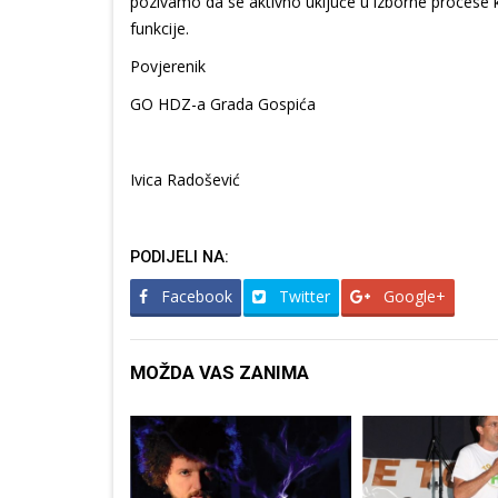
pozivamo da se aktivno uključe u izborne procese ko
funkcije.
Povjerenik
GO HDZ-a Grada Gospića
Ivica Radošević
PODIJELI NA:
Facebook
Twitter
Google+
MOŽDA VAS ZANIMA