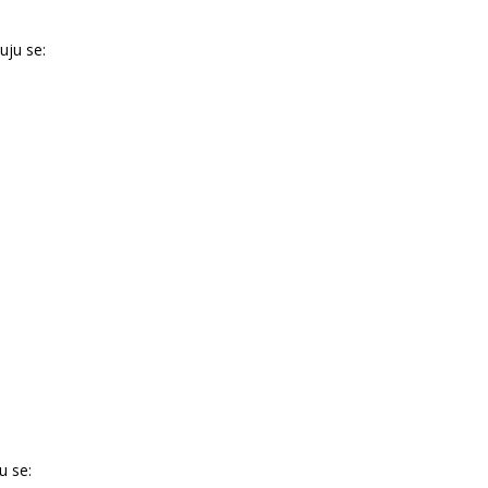
uju se:
u se: