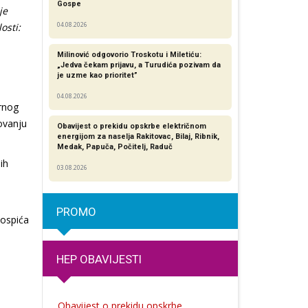
Gospe
je
losti:
04.08.2026
Milinović odgovorio Troskotu i Miletiću:
„Jedva čekam prijavu, a Turudića pozivam da
je uzme kao prioritet”
04.08.2026
rnog
ovanju
Obavijest o prekidu opskrbe električnom
energijom za naselja Rakitovac, Bilaj, Ribnik,
Medak, Papuča, Počitelj, Raduč
ih
03.08.2026
PROMO
Gospića
HEP OBAVIJESTI
Obavijest o prekidu opskrbe