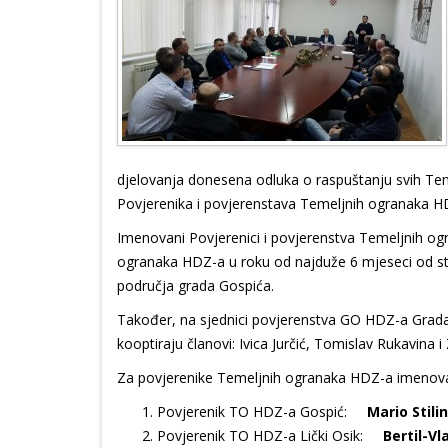
djelovanja donesena odluka o raspuštanju svih T
Povjerenika i povjerenstava Temeljnih ogranaka H
Imenovani Povjerenici i povjerenstva Temeljnih og
ogranaka HDZ-a u roku od najduže 6 mjeseci od s
područja grada Gospića.
Također, na sjednici povjerenstva GO HDZ-a Grad
kooptiraju članovi: Ivica Jurčić, Tomislav Rukavina 
Za povjerenike Temeljnih ogranaka HDZ-a imenova
Povjerenik TO HDZ-a Gospić:
Mario Stili
Povjerenik TO HDZ-a Lički Osik:
Bertil-Vl