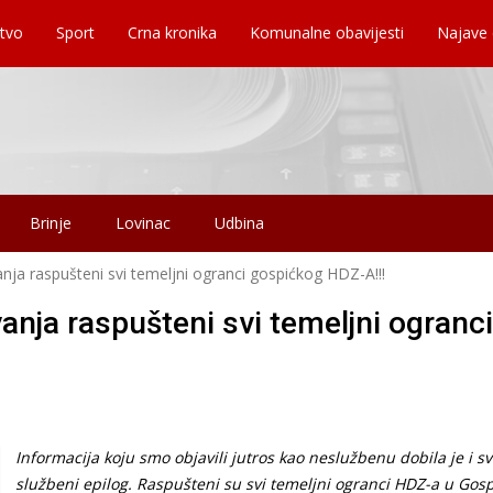
tvo
Sport
Crna kronika
Komunalne obavijesti
Najave
Brinje
Lovinac
Udbina
nja raspušteni svi temeljni ogranci gospićkog HDZ-A!!!
anja raspušteni svi temeljni ogranci
Informacija koju smo objavili jutros kao neslužbenu dobila je i sv
službeni epilog. Raspušteni su svi temeljni ogranci HDZ-a u Gosp