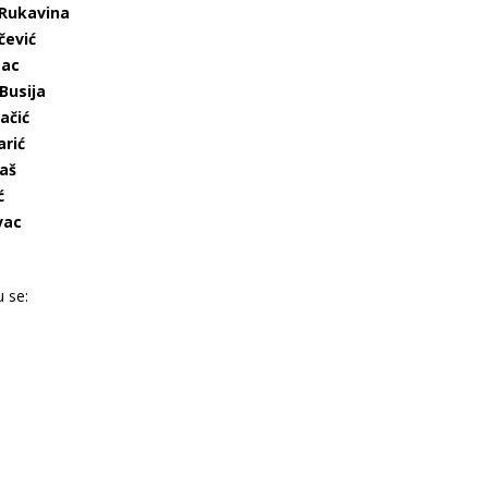
 Rukavina
čević
mac
Busija
ačić
arić
aš
ć
vac
 se: