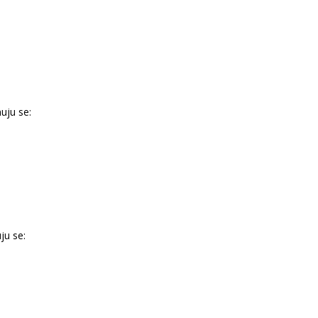
uju se:
ju se: