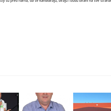
ji su pred nama, da se kandidiraju, biraju i budu birani na sve stran