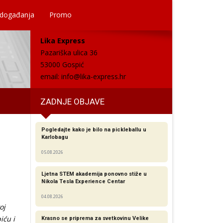
 događanja
Promo
Lika Express
Pazariška ulica 36
53000 Gospić
email:
info@lika-express.hr
ZADNJE OBJAVE
Pogledajte kako je bilo na pickleballu u
Karlobagu
05.08.2026
Ljetna STEM akademija ponovno stiže u
Nikola Tesla Experience Centar
04.08.2026
oj
iću i
Krasno se priprema za svetkovinu Velike