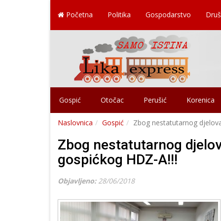
Početna
Politika
Gospodarstvo
Druš
Gospić
Otočac
Perušić
Korenica
Naslovnica
Gospić
Zbog nestatutarnog djelova
Zbog nestatutarnog djelov
gospićkog HDZ-A!!!
Objavljeno:
28/06/2018