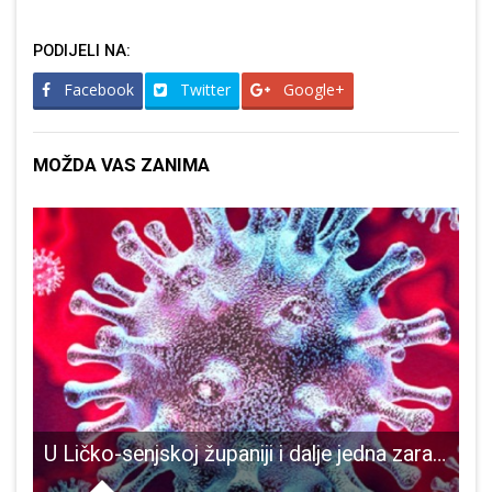
PODIJELI NA:
Facebook
Twitter
Google+
MOŽDA VAS ZANIMA
bregu!!!
U Ličko-senjskoj županiji i dalje jedna zaražena osoba korona virusom