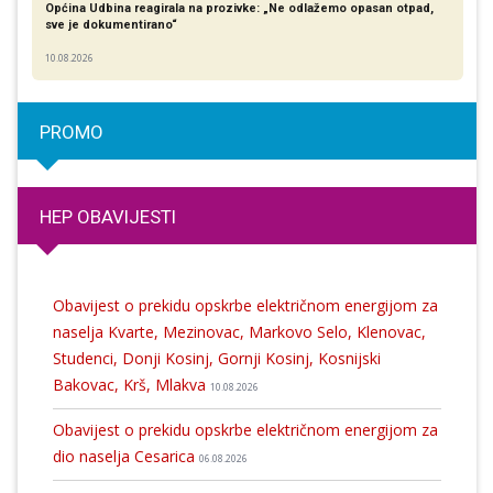
Općina Udbina reagirala na prozivke: „Ne odlažemo opasan otpad,
sve je dokumentirano“
10.08.2026
PROMO
HEP OBAVIJESTI
Obavijest o prekidu opskrbe električnom energijom za
naselja Kvarte, Mezinovac, Markovo Selo, Klenovac,
Studenci, Donji Kosinj, Gornji Kosinj, Kosnijski
Bakovac, Krš, Mlakva
10.08.2026
Obavijest o prekidu opskrbe električnom energijom za
dio naselja Cesarica
06.08.2026