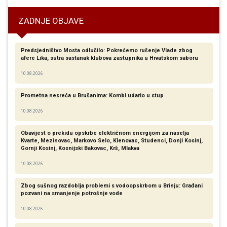
ZADNJE OBJAVE
Predsjedništvo Mosta odlučilo: Pokrećemo rušenje Vlade zbog
afere Lika, sutra sastanak klubova zastupnika u Hrvatskom saboru
10.08.2026
Prometna nesreća u Brušanima: Kombi udario u stup
10.08.2026
Obavijest o prekidu opskrbe električnom energijom za naselja
Kvarte, Mezinovac, Markovo Selo, Klenovac, Studenci, Donji Kosinj,
Gornji Kosinj, Kosnijski Bakovac, Krš, Mlakva
10.08.2026
Zbog sušnog razdoblja problemi s vodoopskrbom u Brinju: Građani
pozvani na smanjenje potrošnje vode
10.08.2026