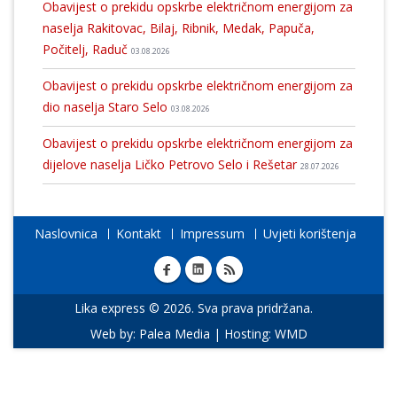
Obavijest o prekidu opskrbe električnom energijom za
naselja Rakitovac, Bilaj, Ribnik, Medak, Papuča,
Počitelj, Raduč
03.08.2026
Obavijest o prekidu opskrbe električnom energijom za
dio naselja Staro Selo
03.08.2026
Obavijest o prekidu opskrbe električnom energijom za
dijelove naselja Ličko Petrovo Selo i Rešetar
28.07.2026
Naslovnica
Kontakt
Impressum
Uvjeti korištenja
Lika express © 2026. Sva prava pridržana.
Web by:
Palea Media
| Hosting:
WMD