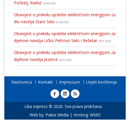
Počitelj, Raduč
03.08.2026
Obavijest o prekidu opskrbe električnom energijom za
dio naselja Staro Selo
03.08.2026
Obavijest o prekidu opskrbe električnom energijom za
dijelove naselja Ličko Petrovo Selo i Rešetar
28.07.2026
Obavijest o prekidu opskrbe električnom energijom za
dijelove naselja Jezerce
28.07.2026
Naslovnica
Kontakt
Impressum
Uvjeti korištenja
Lika express © 2026. Sva prava pridržana.
Web by:
Palea Media
| Hosting:
WMD