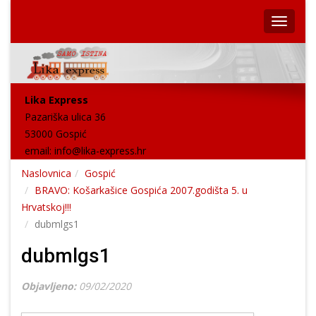
Lika Express
Pazariška ulica 36
53000 Gospić
email:
info@lika-express.hr
Naslovnica
Gospić
BRAVO: Košarkašice Gospića 2007.godišta 5. u
Hrvatskoj!!!
dubmlgs1
dubmlgs1
Objavljeno:
09/02/2020