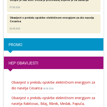
Gospić je naš dom: Dosta je procedura, vrijeme je za sanaciju
07.08.2026
Obavijest o prekidu opskrbe električnom energijom za dio naselja
Cesarica
06.08.2026
PROMO
HEP OBAVIJESTI
Obavijest o prekidu opskrbe električnom energijom za
dio naselja Cesarica
06.08.2026
Obavijest o prekidu opskrbe električnom energijom za
naselja Rakitovac, Bilaj, Ribnik, Medak, Papuča,