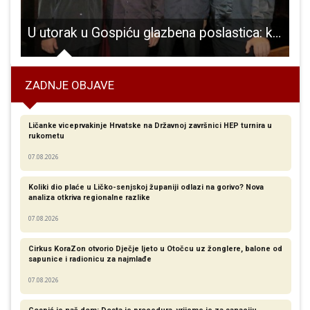
ja nisu ostvarila mogućnost upisa u Dječji vrtić Pahuljica
U utorak u Gospiću glazbena poslastica: koncert Kvarteta gitara
ZADNJE OBJAVE
Ličanke viceprvakinje Hrvatske na Državnoj završnici HEP turnira u
rukometu
07.08.2026
Koliki dio plaće u Ličko-senjskoj županiji odlazi na gorivo? Nova
analiza otkriva regionalne razlike​
07.08.2026
Cirkus KoraZon otvorio Dječje ljeto u Otočcu uz žonglere, balone od
sapunice i radionicu za najmlađe
07.08.2026