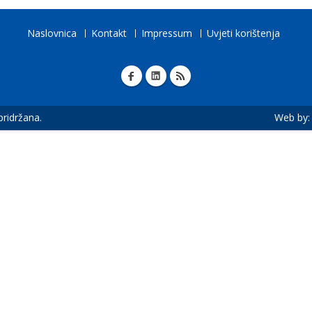
Naslovnica
Kontakt
Impressum
Uvjeti korištenja
 pridržana.
Web by