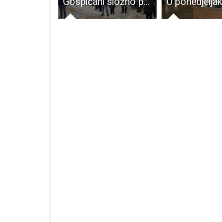
Danas su 24 novooboljele osobe od COVID-19
Gospićani složno poručuju: “Lika neće biti ničije odlagalište smeća”!!!