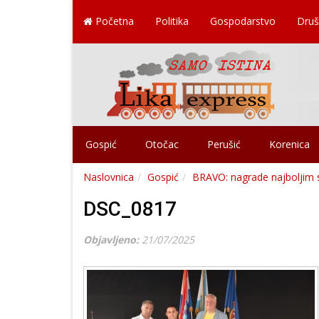
Početna
Politika
Gospodarstvo
Druš
Gospić
Otočac
Perušić
Korenica
Naslovnica
Gospić
BRAVO: nagrade najboljim 
DSC_0817
Objavljeno:
21/07/2025