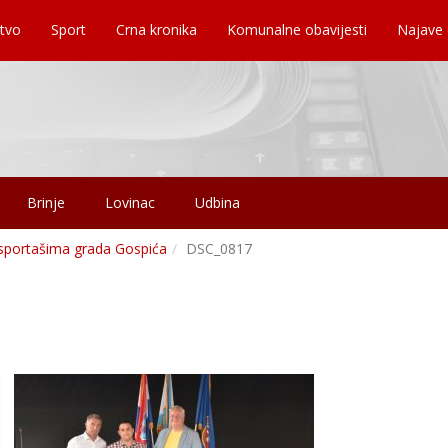
tvo
Sport
Crna kronika
Komunalne obavijesti
Najave
Brinje
Lovinac
Udbina
sportašima grada Gospića
DSC_0817