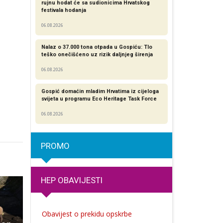
rujnu hodat će sa sudionicima Hrvatskog
festivala hodanja
06.08.2026
Nalaz o 37.000 tona otpada u Gospiću: Tlo
teško onečišćeno uz rizik daljnjeg širenja
06.08.2026
Gospić domaćin mladim Hrvatima iz cijeloga
svijeta u programu Eco Heritage Task Force
06.08.2026
PROMO
HEP OBAVIJESTI
Obavijest o prekidu opskrbe