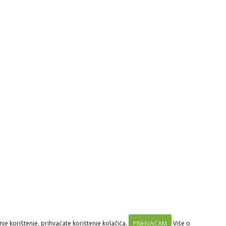
je korištenje, prihvaćate korištenje kolačića.
PRIHVAĆAM
Više o