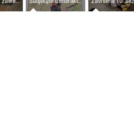
U ponedjeljak završava natječaj za kupovinu steonih junica
Sudjelujte u interaktivnoj radionici “Potraga za blagom”!