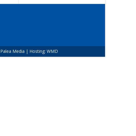
:
Palea Media
| Hosting:
WMD