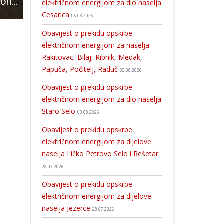
Završena 10. sezona arheološkog istraživanja starog grada Otočca
KOMUNALAC GOSPIĆ poziva suvlasnike zgrada na području Gospića da izaberu predstavnike suvlasnika, ako ga nemaju
Gospić domaćin nacionalne izlož
električnom energijom za dio naselja
Cesarica
06.08.2026
Obavijest o prekidu opskrbe
električnom energijom za naselja
Rakitovac, Bilaj, Ribnik, Medak,
Papuča, Počitelj, Raduč
03.08.2026
Obavijest o prekidu opskrbe
električnom energijom za dio naselja
Staro Selo
03.08.2026
Obavijest o prekidu opskrbe
električnom energijom za dijelove
naselja Ličko Petrovo Selo i Rešetar
28.07.2026
Obavijest o prekidu opskrbe
električnom energijom za dijelove
naselja Jezerce
28.07.2026