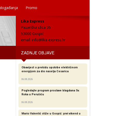
 događanja
Promo
Lika Express
Pazariška ulica 36
53000 Gospić
email:
info@lika-express.hr
ZADNJE OBJAVE
Obavijest o prekidu opskrbe električnom
energijom za dio naselja Cesarica
06.08.2026
Pogledajte program proslave blagdana Sv.
Roka u Perušiću
06.08.2026
Mario Valentić stiže u Gospić: prvi vikend u