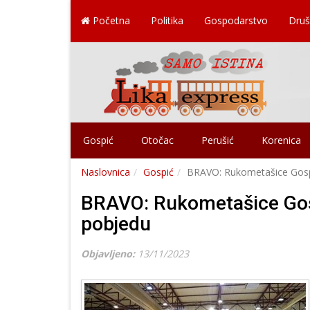
Početna
Politika
Gospodarstvo
Druš
Gospić
Otočac
Perušić
Korenica
Naslovnica
Gospić
BRAVO: Rukometašice Gospi
BRAVO: Rukometašice Gosp
pobjedu
Objavljeno:
13/11/2023