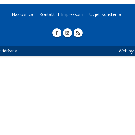
Naslovnica
Kontakt
Impressum
Uvjeti korištenja
 pridržana.
Web by