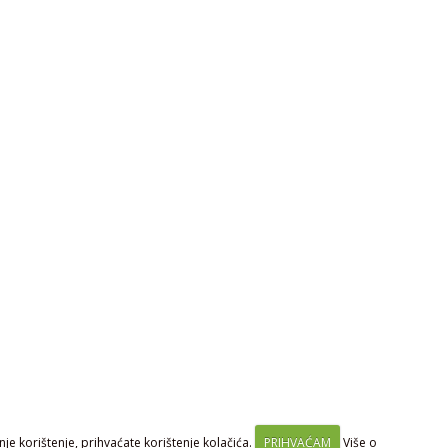
je korištenje, prihvaćate korištenje kolačića.
PRIHVAĆAM
Više o