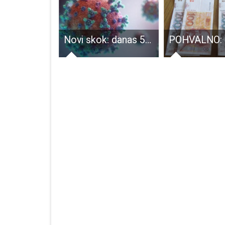
Klasteru Lika Destination odobren projekt ”Mogućnosti karijere u turizmu u Lici II”
Novi skok: danas 50 novooboljelih od COVID-19