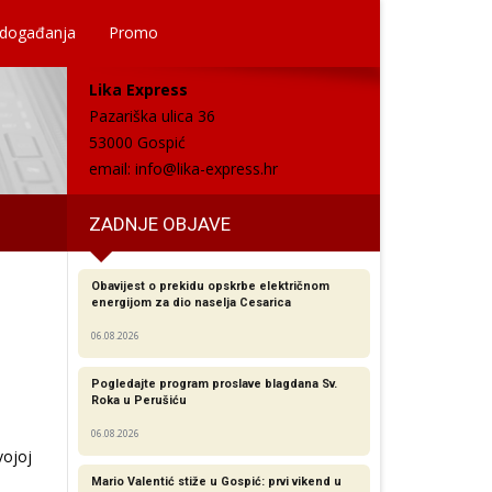
 događanja
Promo
Lika Express
Pazariška ulica 36
53000 Gospić
email:
info@lika-express.hr
ZADNJE OBJAVE
Obavijest o prekidu opskrbe električnom
energijom za dio naselja Cesarica
06.08.2026
Pogledajte program proslave blagdana Sv.
Roka u Perušiću
06.08.2026
vojoj
Mario Valentić stiže u Gospić: prvi vikend u