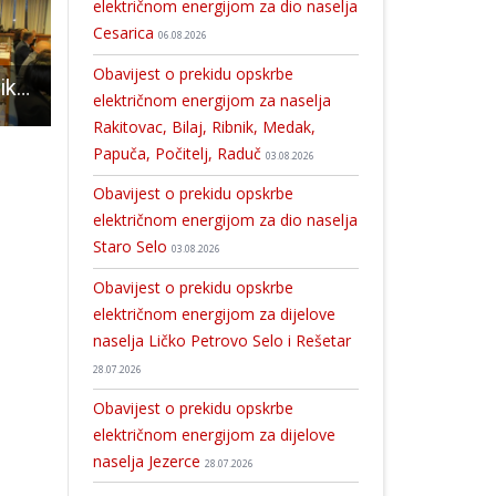
električnom energijom za dio naselja
Cesarica
06.08.2026
Obavijest o prekidu opskrbe
Konačno lijepa slika iz Gospića: apsolutna podrška članova Gradskog vijeća gradonačelniku Karlu Starčeviću
Teška prometna kod Koranskog mosta
Mišljenje Povjerenstva:uz dužnost župana Milinović ne može uz naknadu raditi 
električnom energijom za naselja
Rakitovac, Bilaj, Ribnik, Medak,
Papuča, Počitelj, Raduč
03.08.2026
Obavijest o prekidu opskrbe
električnom energijom za dio naselja
Staro Selo
03.08.2026
Obavijest o prekidu opskrbe
električnom energijom za dijelove
naselja Ličko Petrovo Selo i Rešetar
28.07.2026
Obavijest o prekidu opskrbe
električnom energijom za dijelove
naselja Jezerce
28.07.2026