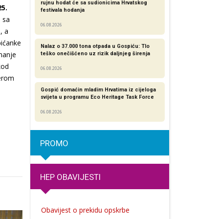
rujnu hodat će sa sudionicima Hrvatskog
25.
festivala hodanja
a sa
06.08.2026
, a
pićanke
Nalaz o 37.000 tona otpada u Gospiću: Tlo
manje
teško onečišćeno uz rizik daljnjeg širenja
kod
06.08.2026
jerom
Gospić domaćin mladim Hrvatima iz cijeloga
svijeta u programu Eco Heritage Task Force
06.08.2026
PROMO
HEP OBAVIJESTI
Obavijest o prekidu opskrbe