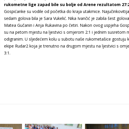
rukometne lige zapad bile su bolje od Arene rezultatom 27:
Gospićanke su vodile od početka do kraja utakmice. Najučinkovitij
sedam golova bila je Sara Vukelić. Nika Ivančić je zabila šest golova
Matea Gučanin i Anja Rukavina po četiri. Nakon ovog uspjeha Gos
su na petom mjestu na ljestvici s omjerom 2:1 i jednim susretom 
odigranim. U sljedećem kolu u subotu naše rukometašice gostuju 
ekipe Rudar2 koja je trenutno na drugom mjestu na ljestvici s om
3:1.