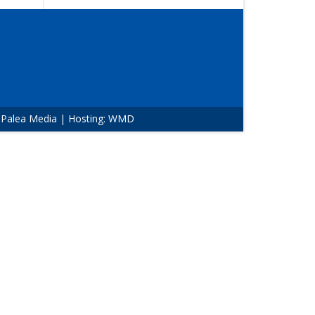
:
Palea Media
| Hosting:
WMD