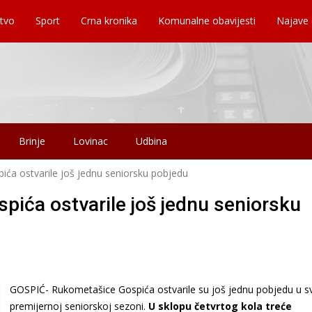
tvo
Sport
Crna kronika
Komunalne obavijesti
Najave
Brinje
Lovinac
Udbina
ća ostvarile još jednu seniorsku pobjedu
ića ostvarile još jednu seniorsku
GOSPIĆ- Rukometašice Gospića ostvarile su još jednu pobjedu u s
premijernoj seniorskoj sezoni.
U sklopu četvrtog kola treće