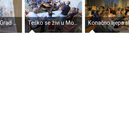
POHVALNO: Grad Gospić i ove godine isplaćuje božićnice socijalno ugroženim umirovljenicima i nezaposlenima. Pročitajte tko ima pravo na to i što treba ostvariti
Teško se živi u Mogoriću,Pavlovcu i Vrebcu