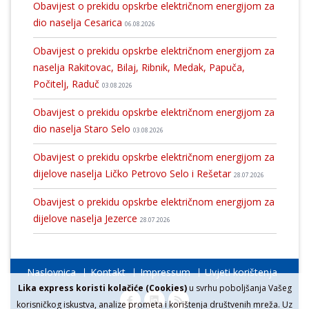
Obavijest o prekidu opskrbe električnom energijom za
dio naselja Cesarica
06.08.2026
Obavijest o prekidu opskrbe električnom energijom za
naselja Rakitovac, Bilaj, Ribnik, Medak, Papuča,
Počitelj, Raduč
03.08.2026
Obavijest o prekidu opskrbe električnom energijom za
dio naselja Staro Selo
03.08.2026
Obavijest o prekidu opskrbe električnom energijom za
dijelove naselja Ličko Petrovo Selo i Rešetar
28.07.2026
Obavijest o prekidu opskrbe električnom energijom za
dijelove naselja Jezerce
28.07.2026
Naslovnica
Kontakt
Impressum
Uvjeti korištenja
Lika express koristi kolačiće (Cookies)
u svrhu poboljšanja Vašeg
korisničkog iskustva, analize prometa i korištenja društvenih mreža. Uz