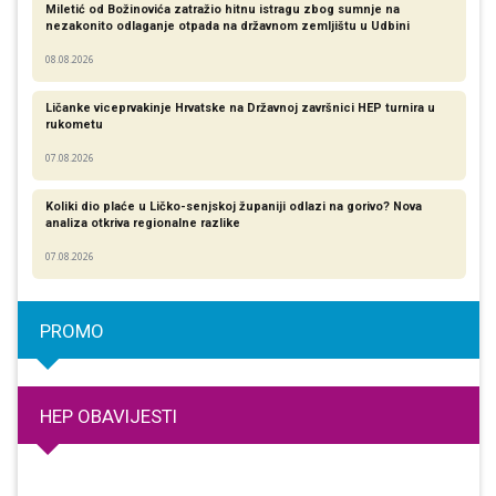
Miletić od Božinovića zatražio hitnu istragu zbog sumnje na
nezakonito odlaganje otpada na državnom zemljištu u Udbini
08.08.2026
Ličanke viceprvakinje Hrvatske na Državnoj završnici HEP turnira u
rukometu
07.08.2026
Koliki dio plaće u Ličko-senjskoj županiji odlazi na gorivo? Nova
analiza otkriva regionalne razlike​
07.08.2026
PROMO
HEP OBAVIJESTI