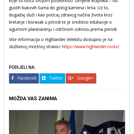
koje su ističu svojom posebnosti izmjene krajolika – od
gustih bukovih šuma do golog kamena i krša. Uz to,
događaj služi i kao poticaj zdravog načina života kroz
kretanje i boravak u prirodi te je sredstvo edukacije o
sigurnom planinarenju i održivom odnosu prema prirodi.
Više informacija o Highlander Velebitu dostupno je na
službenoj mrežnoj stranici:
https://www.highlander.rocks/
PODIJELI NA:
Facebook
Twitter
Google+
MOŽDA VAS ZANIMA