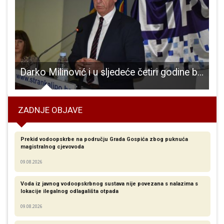
zacije stranke Milana Bandića!!!
Darko Milinović i u sljedeće četiri godine bit će predsjednik stranke LiPO
ZADNJE OBJAVE
Prekid vodoopskrbe na području Grada Gospića zbog puknuća
magistralnog cjevovoda
09.08.2026
Voda iz javnog vodoopskrbnog sustava nije povezana s nalazima s
lokacije ilegalnog odlagališta otpada
09.08.2026