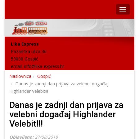
Lika Express
Pazariška ulica 36
53000 Gospić
email:
info@lika-express.hr
Naslovnica
Gospić
Danas je zadnji dan prijava za velebni događaj
Highlander Velebit!!!
Danas je zadnji dan prijava za
velebni događaj Highlander
Velebit!!!
Objavljeno:
27/08/2018