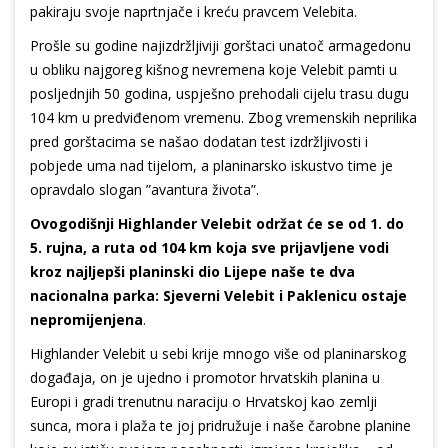
pakiraju svoje naprtnjače i kreću pravcem Velebita.
Prošle su godine najizdržljiviji gorštaci unatoč armagedonu
u obliku najgoreg kišnog nevremena koje Velebit pamti u
posljednjih 50 godina, uspješno prehodali cijelu trasu dugu
104 km u predviđenom vremenu. Zbog vremenskih neprilika
pred gorštacima se našao dodatan test izdržljivosti i
pobjede uma nad tijelom, a planinarsko iskustvo time je
opravdalo slogan ”avantura života”.
Ovogodišnji Highlander Velebit održat će se od 1. do
5. rujna, a ruta od 104 km koja sve prijavljene vodi
kroz najljepši planinski dio Lijepe naše te dva
nacionalna parka: Sjeverni Velebit i Paklenicu ostaje
nepromijenjena
.
Highlander Velebit u sebi krije mnogo više od planinarskog
događaja, on je ujedno i promotor hrvatskih planina u
Europi i gradi trenutnu naraciju o Hrvatskoj kao zemlji
sunca, mora i plaža te joj pridružuje i naše čarobne planine