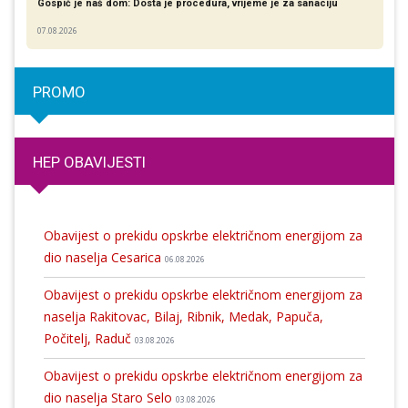
Gospić je naš dom: Dosta je procedura, vrijeme je za sanaciju
07.08.2026
PROMO
HEP OBAVIJESTI
Obavijest o prekidu opskrbe električnom energijom za
dio naselja Cesarica
06.08.2026
Obavijest o prekidu opskrbe električnom energijom za
naselja Rakitovac, Bilaj, Ribnik, Medak, Papuča,
Počitelj, Raduč
03.08.2026
Obavijest o prekidu opskrbe električnom energijom za
dio naselja Staro Selo
03.08.2026