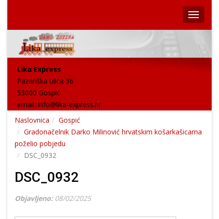
Lika Express
Pazariška ulica 36
53000 Gospić
email:
info@lika-express.hr
Naslovnica
Gospić
Gradonačelnik Darko Milinović hrvatskim košarkašicama
poželio pobjedu
DSC_0932
DSC_0932
Objavljeno:
08/02/2025