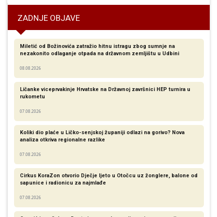
ZADNJE OBJAVE
Miletić od Božinovića zatražio hitnu istragu zbog sumnje na
nezakonito odlaganje otpada na državnom zemljištu u Udbini
08.08.2026
Ličanke viceprvakinje Hrvatske na Državnoj završnici HEP turnira u
rukometu
07.08.2026
Koliki dio plaće u Ličko-senjskoj županiji odlazi na gorivo? Nova
analiza otkriva regionalne razlike​
07.08.2026
Cirkus KoraZon otvorio Dječje ljeto u Otočcu uz žonglere, balone od
sapunice i radionicu za najmlađe
07.08.2026