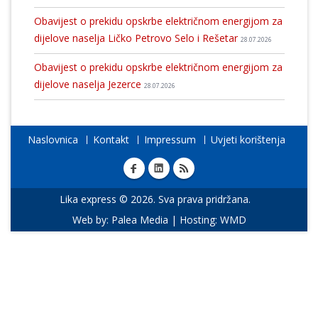
Obavijest o prekidu opskrbe električnom energijom za
dijelove naselja Ličko Petrovo Selo i Rešetar
28.07.2026
Obavijest o prekidu opskrbe električnom energijom za
dijelove naselja Jezerce
28.07.2026
Naslovnica
Kontakt
Impressum
Uvjeti korištenja
Lika express © 2026. Sva prava pridržana.
Web by:
Palea Media
| Hosting:
WMD