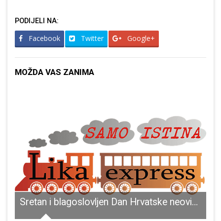
PODIJELI NA:
Facebook
Twitter
Google+
MOŽDA VAS ZANIMA
cija provodi akciju “Alkohol i droge”!!!
Sretan i blagoslovljen Dan Hrvatske neovisnosti želi Vam zajednica utemeljitelja HDZ-a “dr. Franjo Tuđman”