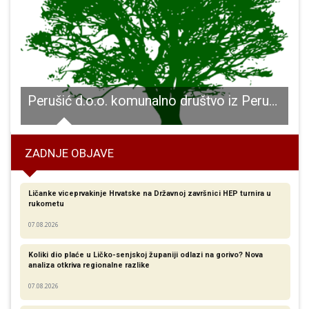
kod Zira po A1 jurio čak 255 km/h
Perušić d.o.o. komunalno društvo iz Perušić uvodi hvale vrjednu demografsku mjeru za pomoć kućanstvima s malom djecom u vidu besplatnih vrećica za pelene za djecu do 3 godine starosti.
S
ZADNJE OBJAVE
Ličanke viceprvakinje Hrvatske na Državnoj završnici HEP turnira u
rukometu
07.08.2026
Koliki dio plaće u Ličko-senjskoj županiji odlazi na gorivo? Nova
analiza otkriva regionalne razlike​
07.08.2026