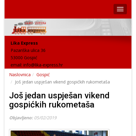
Lika Express
Pazariška ulica 36
53000 Gospić
email:
info@lika-express.hr
Naslovnica
Gospić
Još jedan uspješan vikend gospićkih rukometaša
Još jedan uspješan vikend
gospićkih rukometaša
Objavljeno:
05/02/2019