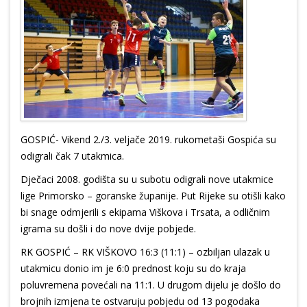
GOSPIĆ- Vikend 2./3. veljače 2019. rukometaši Gospića su
odigrali čak 7 utakmica.
Dječaci 2008. godišta su u subotu odigrali nove utakmice
lige Primorsko – goranske županije. Put Rijeke su otišli kako
bi snage odmjerili s ekipama Viškova i Trsata, a odličnim
igrama su došli i do nove dvije pobjede.
RK GOSPIĆ – RK VIŠKOVO 16:3 (11:1) – ozbiljan ulazak u
utakmicu donio im je 6:0 prednost koju su do kraja
poluvremena povećali na 11:1. U drugom dijelu je došlo do
brojnih izmjena te ostvaruju pobjedu od 13 pogodaka