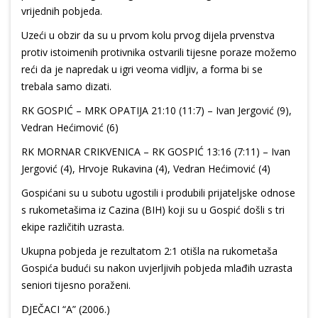
vrijednih pobjeda.
Uzeći u obzir da su u prvom kolu prvog dijela prvenstva
protiv istoimenih protivnika ostvarili tijesne poraze možemo
reći da je napredak u igri veoma vidljiv, a forma bi se
trebala samo dizati.
RK GOSPIĆ – MRK OPATIJA 21:10 (11:7) – Ivan Jergović (9),
Vedran Hećimović (6)
RK MORNAR CRIKVENICA – RK GOSPIĆ 13:16 (7:11) – Ivan
Jergović (4), Hrvoje Rukavina (4), Vedran Hećimović (4)
Gospićani su u subotu ugostili i produbili prijateljske odnose
s rukometašima iz Cazina (BIH) koji su u Gospić došli s tri
ekipe različitih uzrasta.
Ukupna pobjeda je rezultatom 2:1 otišla na rukometaša
Gospića budući su nakon uvjerljivih pobjeda mlađih uzrasta
seniori tijesno poraženi.
DJEČACI “A” (2006.)