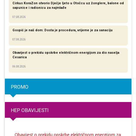
Cirkus KoraZon otvorio Dječje ljeto u Otočcu uz žonglere, balone od
sapunice i radionicu za najmlađe
07.08.2026
Gospić je naš dom: Dosta je procedura, vrijeme je za sanaciju
07.08.2026
Obavijest o prekidu opskrbe električnom energijom za dio naselja
Cesarica
06.08.2026
PROMO
HEP OBAVIJESTI
Obavijest o prekidu opskrbe električnom energijom za