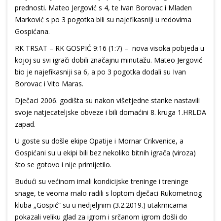
prednosti. Mateo Jergović s 4, te Ivan Borovac i Mladen
Marković s po 3 pogotka bili su najefikasniji u redovima
Gospićana.
RK TRSAT – RK GOSPIĆ 9:16 (1:7) – nova visoka pobjeda u
kojoj su svi igrači dobili značajnu minutažu. Mateo Jergović
bio je najefikasniji sa 6, a po 3 pogotka dodali su Ivan
Borovac i Vito Maras.
Dječaci 2006. godišta su nakon višetjedne stanke nastavili
svoje natjecateljske obveze i bili domaćini 8. kruga 1.HRLDA
zapad.
U goste su došle ekipe Opatije i Mornar Crikvenice, a
Gospićani su u ekipi bili bez nekoliko bitnih igrača (viroza)
što se gotovo i nije primijetilo.
Budući su većinom imali kondicijske treninge i treninge
snage, te veoma malo radili s loptom dječaci Rukometnog
kluba „Gospić“ su u nedjeljnim (3.2.2019.) utakmicama
pokazali veliku glad za igrom i srčanom igrom došli do