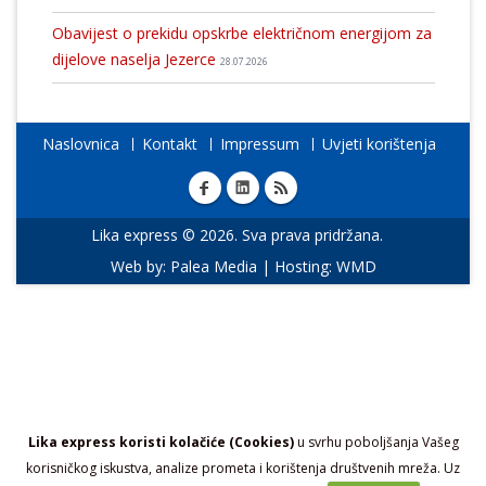
Obavijest o prekidu opskrbe električnom energijom za
dijelove naselja Jezerce
28.07.2026
Naslovnica
Kontakt
Impressum
Uvjeti korištenja
Lika express © 2026. Sva prava pridržana.
Web by:
Palea Media
| Hosting:
WMD
Lika express koristi kolačiće (Cookies)
u svrhu poboljšanja Vašeg
korisničkog iskustva, analize prometa i korištenja društvenih mreža. Uz