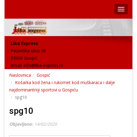
Lika Express
Pazariška ulica 36
53000 Gospić
email:
info@lika-express.hr
Naslovnica
Gospić
Košarka kod žena i rukomet kod muškaraca i dalje
najdominantniji sportovi u Gospiću
spg10
spg10
Objavljeno:
14/02/2020