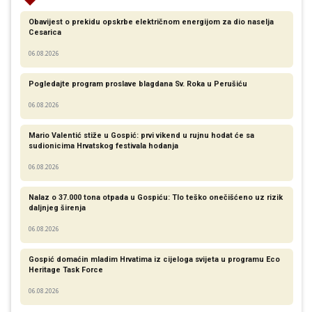
Obavijest o prekidu opskrbe električnom energijom za dio naselja
Cesarica
06.08.2026
Pogledajte program proslave blagdana Sv. Roka u Perušiću
06.08.2026
Mario Valentić stiže u Gospić: prvi vikend u rujnu hodat će sa
sudionicima Hrvatskog festivala hodanja
06.08.2026
Nalaz o 37.000 tona otpada u Gospiću: Tlo teško onečišćeno uz rizik
daljnjeg širenja
06.08.2026
Gospić domaćin mladim Hrvatima iz cijeloga svijeta u programu Eco
Heritage Task Force
06.08.2026