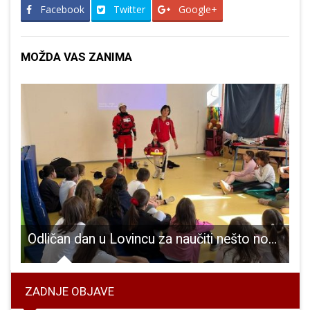
Facebook
Twitter
Google+
MOŽDA VAS ZANIMA
distima Grada Gospića
Odličan dan u Lovincu za naučiti nešto novo
ZADNJE OBJAVE