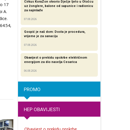
Cirkus KoraZon otvorio Dječje ljeto u Otočcu
do 17
uz žonglere, balone od sapunice i radionicu
za najmlađe
i A.
dice.
07.08.2026
64:54,
Gospić je naš dom: Dosta je procedura,
vrijeme je za sanaciju
07.08.2026
Obavijest o prekidu opskrbe električnom
energijom za dio naselja Cesarica
06.08.2026
PROMO
HEP OBAVIJESTI
Obavijest o prekidu opskrbe