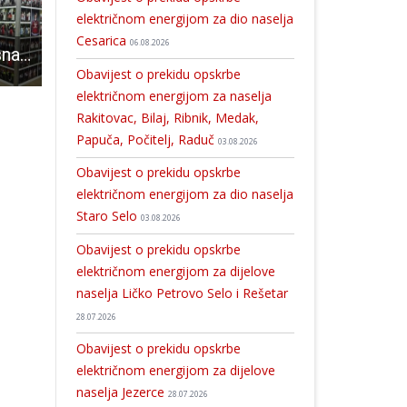
električnom energijom za dio naselja
Cesarica
06.08.2026
Geofolk- prekrasna izložba fotografija tradicionalnih nošnji svijeta predstavljena u Gospiću
POHVALNO: mladi Gospićanin Lovre Čanić i KIC Gospić organiziraju humanitarno akciju “Uljepšajmo Božić!!!
Nita Ratković izložbom predstavlja svoje dvije ljubavi
Obavijest o prekidu opskrbe
električnom energijom za naselja
Rakitovac, Bilaj, Ribnik, Medak,
Papuča, Počitelj, Raduč
03.08.2026
Obavijest o prekidu opskrbe
električnom energijom za dio naselja
Staro Selo
03.08.2026
Obavijest o prekidu opskrbe
električnom energijom za dijelove
naselja Ličko Petrovo Selo i Rešetar
28.07.2026
Obavijest o prekidu opskrbe
električnom energijom za dijelove
naselja Jezerce
28.07.2026