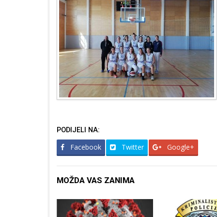
PODIJELI NA:
Facebook
Twitter
Google+
MOŽDA VAS ZANIMA