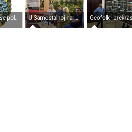
Suradnjom više policijskih uprava otkriven muškarac koji je osumnjičen za počinjenje 17 kaznenih djela prijevare
U Samostalnoj narodnoj knjižnici Gospić predstavljena najnovija knjiga dr.Veljka Đorđevića