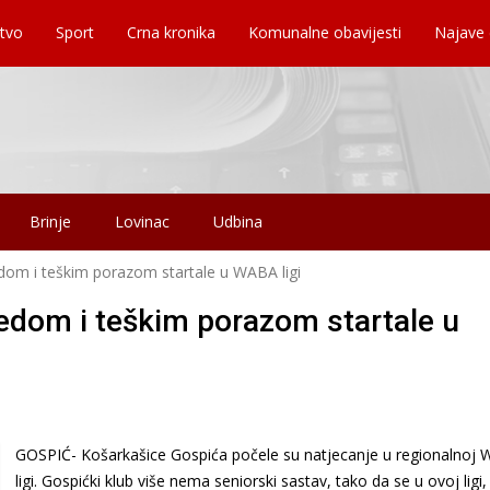
tvo
Sport
Crna kronika
Komunalne obavijesti
Najave
Brinje
Lovinac
Udbina
dom i teškim porazom startale u WABA ligi
edom i teškim porazom startale u
GOSPIĆ- Košarkašice Gospića počele su natjecanje u regionalnoj
ligi. Gospićki klub više nema seniorski sastav, tako da se u ovoj ligi