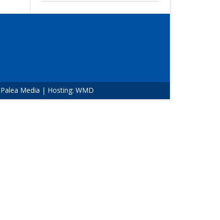
:
Palea Media
| Hosting:
WMD