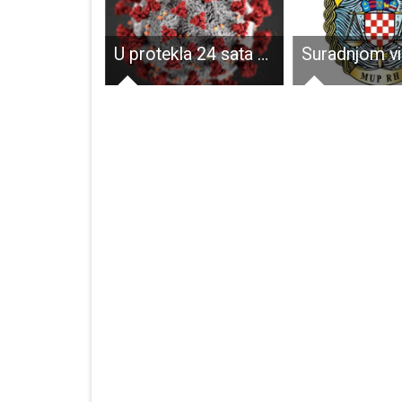
U subotu čišćenje Terezijane
U protekla 24 sata u županiji je 16 novooboljelih od COVID-19, najviše u Gospiću, 10