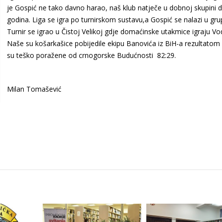
je Gospić ne tako davno harao, naš klub natječe u dobnoj skupini 
godina. Liga se igra po turnirskom sustavu,a Gospić se nalazi u grup
Turnir se igrao u Čistoj Velikoj gdje domaćinske utakmice igraju Vo
Naše su košarkašice pobijedile ekipu Banovića iz BiH-a rezultatom 
su teško poražene od crnogorske Budućnosti 82:29.
Milan Tomašević