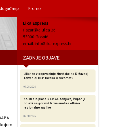
 događanja
Promo
Lika Express
Pazariška ulica 36
53000 Gospić
email:
info@lika-express.hr
ZADNJE OBJAVE
Ličanke viceprvakinje Hrvatske na Državnoj
završnici HEP turnira u rukometu
07.08.2026
Koliki dio plaće u Ličko-senjskoj županiji
odlazi na gorivo? Nova analiza otkriva
regionalne razlike​
07.08.2026
 WABA
, kojom