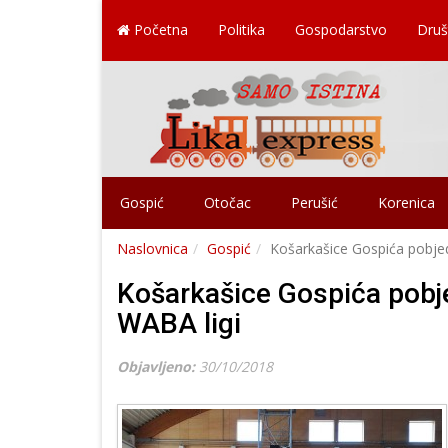
Početna
Politika
Gospodarstvo
Druš
Gospić
Otočac
Perušić
Korenica
Naslovnica
Gospić
Košarkašice Gospića pobje
Košarkašice Gospića pobj
WABA ligi
Objavljeno:
30/10/2018