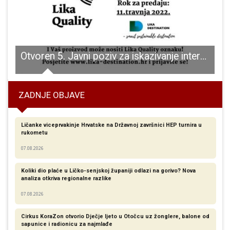
edvodio je misno slavlje na Cvjetnicu , misa prenošena putem facebooka
Otvoren 5. Javni poziv za iskazivanje interesa za korištenje Znaka Lika Quality
G
ZADNJE OBJAVE
Ličanke viceprvakinje Hrvatske na Državnoj završnici HEP turnira u
rukometu
07.08.2026
Koliki dio plaće u Ličko-senjskoj županiji odlazi na gorivo? Nova
analiza otkriva regionalne razlike​
07.08.2026
Cirkus KoraZon otvorio Dječje ljeto u Otočcu uz žonglere, balone od
sapunice i radionicu za najmlađe