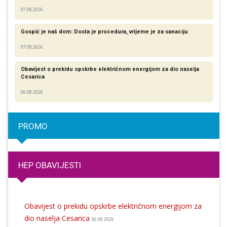
07.08.2026
Gospić je naš dom: Dosta je procedura, vrijeme je za sanaciju
07.08.2026
Obavijest o prekidu opskrbe električnom energijom za dio naselja
Cesarica
06.08.2026
PROMO
HEP OBAVIJESTI
Obavijest o prekidu opskrbe električnom energijom za
dio naselja Cesarica
06.08.2026