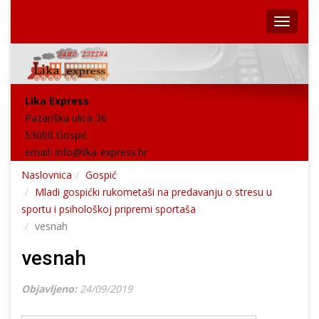
Lika Express
Pazariška ulica 36
53000 Gospić
email:
info@lika-express.hr
Naslovnica
Gospić
Mladi gospićki rukometaši na predavanju o stresu u
sportu i psihološkoj pripremi sportaša
vesnah
vesnah
Objavljeno:
24/09/2019