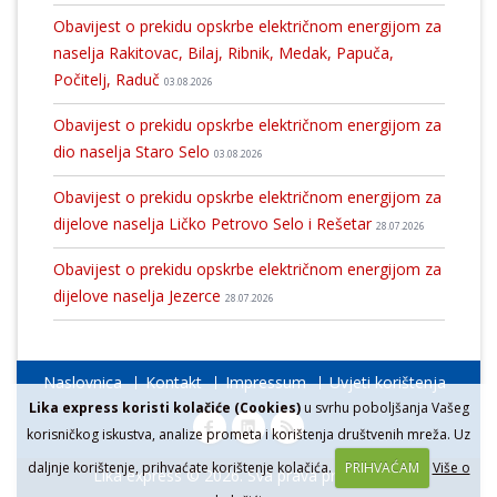
Obavijest o prekidu opskrbe električnom energijom za
naselja Rakitovac, Bilaj, Ribnik, Medak, Papuča,
Počitelj, Raduč
03.08.2026
Obavijest o prekidu opskrbe električnom energijom za
dio naselja Staro Selo
03.08.2026
Obavijest o prekidu opskrbe električnom energijom za
dijelove naselja Ličko Petrovo Selo i Rešetar
28.07.2026
Obavijest o prekidu opskrbe električnom energijom za
dijelove naselja Jezerce
28.07.2026
Naslovnica
Kontakt
Impressum
Uvjeti korištenja
Lika express koristi kolačiće (Cookies)
u svrhu poboljšanja Vašeg
korisničkog iskustva, analize prometa i korištenja društvenih mreža. Uz
daljnje korištenje, prihvaćate korištenje kolačića.
PRIHVAĆAM
Više o
Lika express © 2026. Sva prava pridržana.