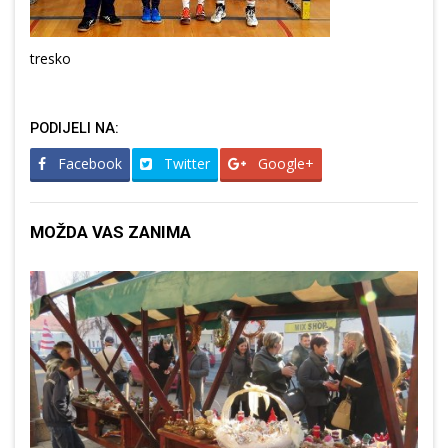
tresko
PODIJELI NA:
Facebook
Twitter
Google+
MOŽDA VAS ZANIMA