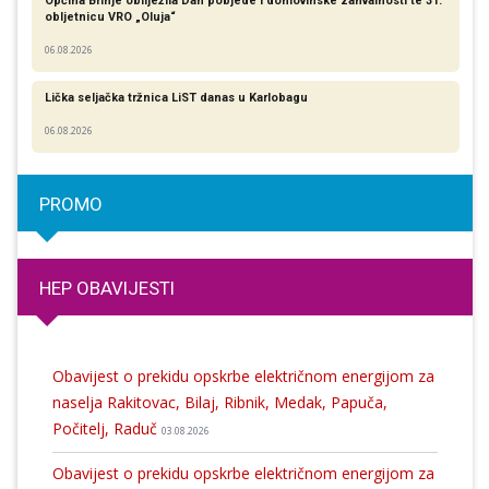
Općina Brinje obilježila Dan pobjede i domovinske zahvalnosti te 31.
obljetnicu VRO „Oluja“
06.08.2026
Lička seljačka tržnica LiST danas u Karlobagu
06.08.2026
PROMO
HEP OBAVIJESTI
Obavijest o prekidu opskrbe električnom energijom za
naselja Rakitovac, Bilaj, Ribnik, Medak, Papuča,
Počitelj, Raduč
03.08.2026
Obavijest o prekidu opskrbe električnom energijom za