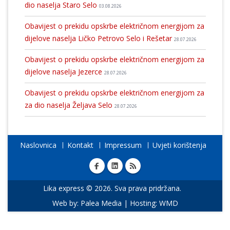
dio naselja Staro Selo
03.08.2026
Obavijest o prekidu opskrbe električnom energijom za
dijelove naselja Ličko Petrovo Selo i Rešetar
28.07.2026
Obavijest o prekidu opskrbe električnom energijom za
dijelove naselja Jezerce
28.07.2026
Obavijest o prekidu opskrbe električnom energijom za
za dio naselja Željava Selo
28.07.2026
Naslovnica
Kontakt
Impressum
Uvjeti korištenja
Lika express © 2026. Sva prava pridržana.
Web by:
Palea Media
| Hosting:
WMD