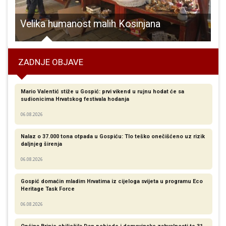
i škole dr.Franje Tuđmana u Korenici
Velika humanost malih Kosinjana
ZADNJE OBJAVE
Mario Valentić stiže u Gospić: prvi vikend u rujnu hodat će sa
sudionicima Hrvatskog festivala hodanja
06.08.2026
Nalaz o 37.000 tona otpada u Gospiću: Tlo teško onečišćeno uz rizik
daljnjeg širenja
06.08.2026
Gospić domaćin mladim Hrvatima iz cijeloga svijeta u programu Eco
Heritage Task Force
06.08.2026