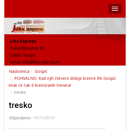
Lika Express
Pazariška ulica 36
53000 Gospić
email:
info@lika-express.hr
Naslovnica
Gospić
POHVALNO: Kad njih četvero dobije licence RK Gospić
imat će čak 9 licenciranih trenera!
tresko
tresko
Objavljeno:
14/11/2019