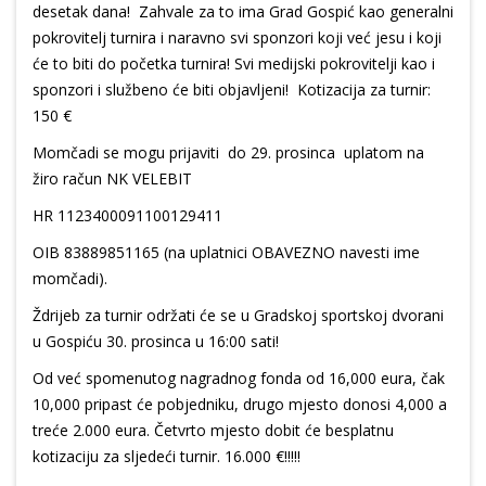
desetak dana! Zahvale za to ima Grad Gospić kao generalni
pokrovitelj turnira i naravno svi sponzori koji već jesu i koji
će to biti do početka turnira! Svi medijski pokrovitelji kao i
sponzori i službeno će biti objavljeni! Kotizacija za turnir:
150 €
Momčadi se mogu prijaviti do 29. prosinca uplatom na
žiro račun NK VELEBIT
HR 1123400091100129411
OIB 83889851165 (na uplatnici OBAVEZNO navesti ime
momčadi).
Ždrijeb za turnir održati će se u Gradskoj sportskoj dvorani
u Gospiću 30. prosinca u 16:00 sati!
Od već spomenutog nagradnog fonda od 16,000 eura, čak
10,000 pripast će pobjedniku, drugo mjesto donosi 4,000 a
treće 2.000 eura. Četvrto mjesto dobit će besplatnu
kotizaciju za sljedeći turnir. 16.000 €!!!!!