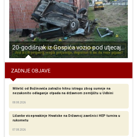
vić!!!
20-godišnjak iz Gospića vozio pod utjecajem alkohola, bez položenog vozačkog ispita i prouzročio prometnu nesreću
ZADNJE OBJAVE
Miletić od Božinovića zatražio hitnu istragu zbog sumnje na
nezakonito odlaganje otpada na državnom zemljištu u Udbini
08.08.2026
Ličanke viceprvakinje Hrvatske na Državnoj završnici HEP turnira u
rukometu
07.08.2026