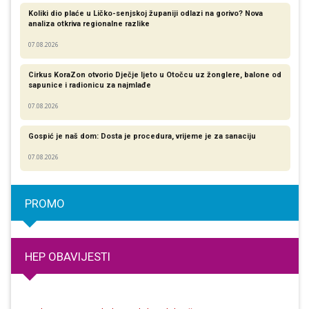
Koliki dio plaće u Ličko-senjskoj županiji odlazi na gorivo? Nova
analiza otkriva regionalne razlike​
07.08.2026
Cirkus KoraZon otvorio Dječje ljeto u Otočcu uz žonglere, balone od
sapunice i radionicu za najmlađe
07.08.2026
Gospić je naš dom: Dosta je procedura, vrijeme je za sanaciju
07.08.2026
PROMO
HEP OBAVIJESTI