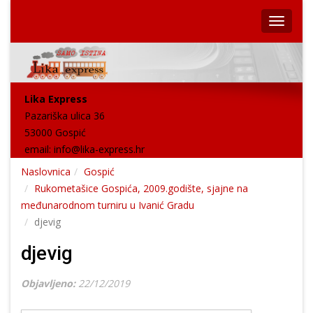
Lika Express
Pazariška ulica 36
53000 Gospić
email:
info@lika-express.hr
Naslovnica
Gospić
Rukometašice Gospića, 2009.godište, sjajne na
međunarodnom turniru u Ivanić Gradu
djevig
djevig
Objavljeno:
22/12/2019