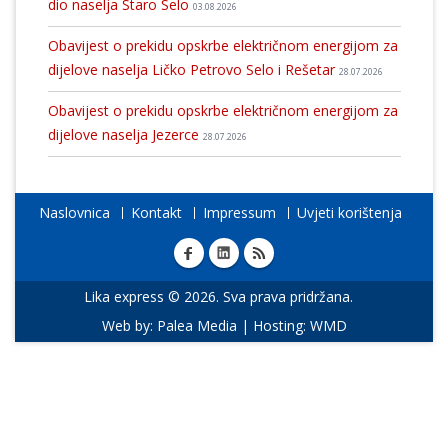
dio naselja Staro Selo
03.08.2026
Obavijest o prekidu opskrbe električnom energijom za
dijelove naselja Ličko Petrovo Selo i Rešetar
28.07.2026
Obavijest o prekidu opskrbe električnom energijom za
dijelove naselja Jezerce
28.07.2026
Naslovnica
Kontakt
Impressum
Uvjeti korištenja
Lika express © 2026. Sva prava pridržana.
Web by:
Palea Media
| Hosting:
WMD