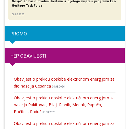
Gospić domaćin mladim Hrvatima iz cijeloga svijeta u programu Eco
Heritage Task Force
06.08.2026
PROMO
HEP OBAVIJESTI
Obavijest o prekidu opskrbe električnom energijom za
dio naselja Cesarica
06.08.2026
Obavijest o prekidu opskrbe električnom energijom za
naselja Rakitovac, Bilaj, Ribnik, Medak, Papuča,
Počitelj, Raduč
03.08.2026
Obavijest o prekidu opskrbe električnom energijom za