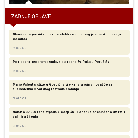
ZADNJE OBJAVE
Obavijest o prekidu opskrbe električnom energijom za dio naselja
Cesarica
06.08.2026
Pogledajte program proslave blagdana Sv. Roka u Perušiću
06.08.2026
Mario Valentić stiže u Gospić: prvi vikend u rujnu hodat će sa
sudionicima Hrvatskog festivala hodanja
06.08.2026
Nalaz o 37.000 tona otpada u Gospiću: Tlo teško onečišćeno uz rizik
daljnjeg širenja
06.08.2026