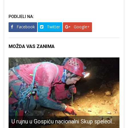
PODIJELI NA:
Facebook
Twitter
Google+
MOŽDA VAS ZANIMA
ije dolazi u spas dinarskoj populaciji!
U rujnu u Gospiću nacionalni Skup speleologa