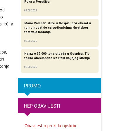
Roka u Perušiću
 od
06.08.2026
io
s 1:0, a
Mario Valentić stiže u Gospić: prvi vikend u
rujnu hodat će sa sudionicima Hrvatskog
festivala hodanja
06.08.2026
ipa,
Nalaz o 37.000 tona otpada u Gospiću: Tlo
iri
teško onečišćeno uz rizik daljnjeg širenja
canja
06.08.2026
PROMO
HEP OBAVIJESTI
Obavijest o prekidu opskrbe