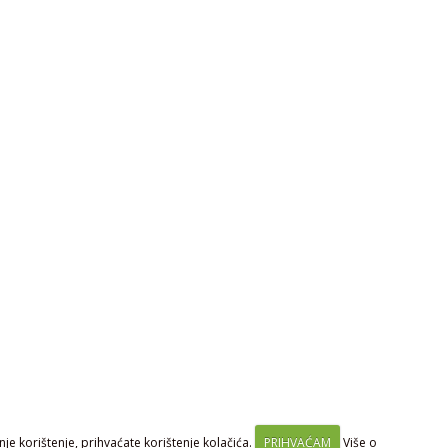
je korištenje, prihvaćate korištenje kolačića.
PRIHVAĆAM
Više o