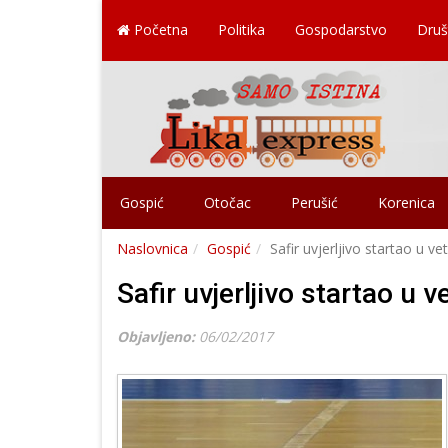
Početna
Politika
Gospodarstvo
Druš
Gospić
Otočac
Perušić
Korenica
Naslovnica
Gospić
Safir uvjerljivo startao u vet
Safir uvjerljivo startao u v
Objavljeno:
06/02/2017