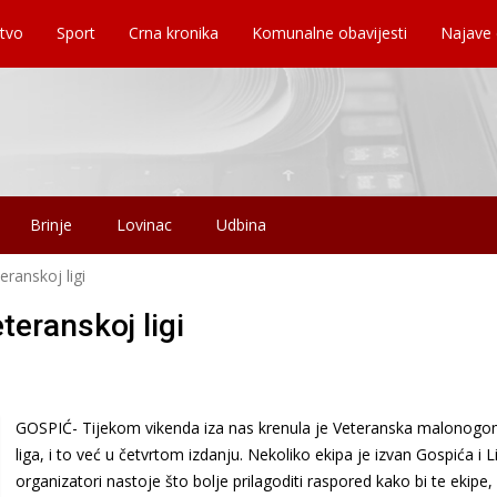
tvo
Sport
Crna kronika
Komunalne obavijesti
Najave
Brinje
Lovinac
Udbina
eranskoj ligi
eteranskoj ligi
GOSPIĆ- Tijekom vikenda iza nas krenula je Veteranska malonog
liga, i to već u četvrtom izdanju. Nekoliko ekipa je izvan Gospića i L
organizatori nastoje što bolje prilagoditi raspored kako bi te ekipe