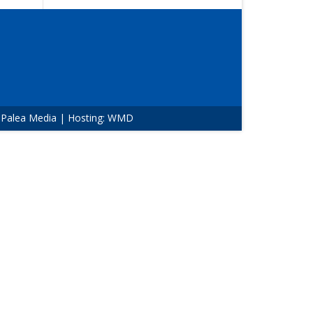
:
Palea Media
| Hosting:
WMD