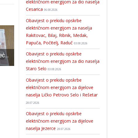
električnom energijom za dio naselja
Cesarica
06.08.2026
Obavijest o prekidu opskrbe
električnom energijom za naselja
Rakitovac, Bilaj, Ribnik, Medak,
Papuča, Počitelj, Raduč
03.08.2026
Obavijest o prekidu opskrbe
VAŽNO: Sutra kreće isplata božićnice, poklona gradske vlasti umirovljenicima s mirovinom nižom od 1,500 kuna i nezaposlenima
Nepoznati počinitelj oštetio reflektore koji obasjavaju crkvu „Sv. Velikomučenika Georgija“ u Otočcu
Grad Gospić ponovno pokreće 
električnom energijom za dio naselja
Staro Selo
03.08.2026
Obavijest o prekidu opskrbe
električnom energijom za dijelove
naselja Ličko Petrovo Selo i Rešetar
28.07.2026
Obavijest o prekidu opskrbe
električnom energijom za dijelove
naselja Jezerce
28.07.2026