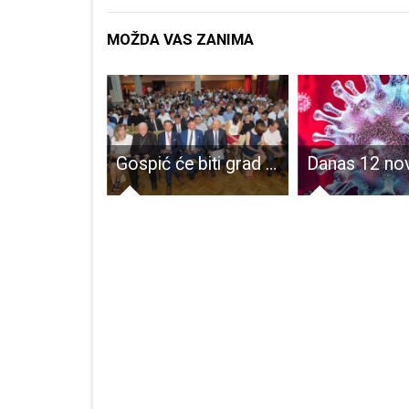
MOŽDA VAS ZANIMA
Najava: Svečani ispraćaj satnije HRVCON-a u NATO operaciju „KFOR“
Gospić će biti grad gospodarstva,kulture,znanosti i odgovornosti