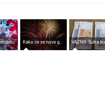
Danas 12 novooboljelih od COVID-19, najviše, osam, s područja Gospića
Kako će se nova godina čekati u Otočcu, Gospiću, Korenici, Novalji i na Baškim Oštarijama