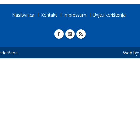
Naslovnica
Kontakt
Impressum
Uvjeti korištenja
 pridržana.
Web by