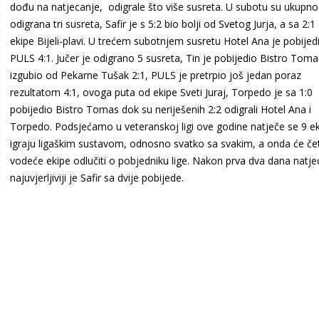
dođu na natjecanje, odigrale što više susreta. U subotu su ukupno
odigrana tri susreta, Safir je s 5:2 bio bolji od Svetog Jurja, a sa 2:1
ekipe Bijeli-plavi. U trećem subotnjem susretu Hotel Ana je pobijed
PULS 4:1. Jučer je odigrano 5 susreta, Tin je pobijedio Bistro Toma
izgubio od Pekarne Tušak 2:1, PULS je pretrpio još jedan poraz
rezultatom 4:1, ovoga puta od ekipe Sveti Juraj, Torpedo je sa 1:0
pobijedio Bistro Tomas dok su neriješenih 2:2 odigrali Hotel Ana i
Torpedo. Podsjećamo u veteranskoj ligi ove godine natječe se 9 ek
igraju ligaškim sustavom, odnosno svatko sa svakim, a onda će čet
vodeće ekipe odlučiti o pobjedniku lige. Nakon prva dva dana natje
najuvjerljiviji je Safir sa dvije pobijede.