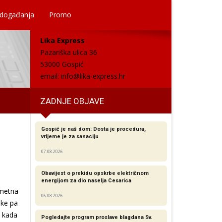
 događanja
Promo
Lika Express
Pazariška ulica 36
53000 Gospić
email:
info@lika-express.hr
ZADNJE OBJAVE
Gospić je naš dom: Dosta je procedura,
vrijeme je za sanaciju
07.08.2026
Obavijest o prekidu opskrbe električnom
energijom za dio naselja Cesarica
ometna
06.08.2026
ike pa
, kada
Pogledajte program proslave blagdana Sv.