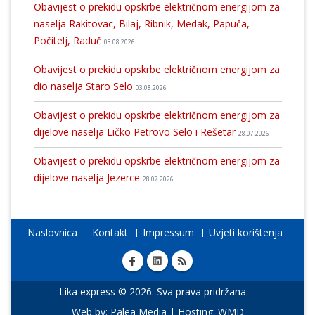
Obavijest o prekidu opskrbe električnom energijom za
naselja Rakitovac, Bilaj, Ribnik, Medak, Papuča,
Počitelj, Raduč
03.08.2026
Obavijest o prekidu opskrbe električnom energijom za
dio naselja Staro Selo
03.08.2026
Obavijest o prekidu opskrbe električnom energijom za
dijelove naselja Ličko Petrovo Selo i Rešetar
28.07.2026
Obavijest o prekidu opskrbe električnom energijom za
dijelove naselja Jezerce
28.07.2026
Naslovnica
Kontakt
Impressum
Uvjeti korištenja
Lika express © 2026. Sva prava pridržana.
Web by:
Palea Media
| Hosting:
WMD