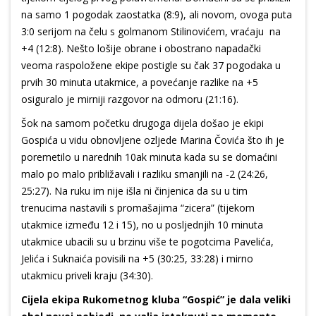
na samo 1 pogodak zaostatka (8:9), ali novom, ovoga puta
3:0 serijom na čelu s golmanom Stilinovićem, vraćaju na
+4 (12:8). Nešto lošije obrane i obostrano napadački
veoma raspoložene ekipe postigle su čak 37 pogodaka u
prvih 30 minuta utakmice, a povećanje razlike na +5
osiguralo je mirniji razgovor na odmoru (21:16).
Šok na samom početku drugoga dijela došao je ekipi
Gospića u vidu obnovljene ozljede Marina Čovića što ih je
poremetilo u narednih 10ak minuta kada su se domaćini
malo po malo približavali i razliku smanjili na -2 (24:26,
25:27). Na ruku im nije išla ni činjenica da su u tim
trenucima nastavili s promašajima “zicera” (tijekom
utakmice između 12 i 15), no u posljednjih 10 minuta
utakmice ubacili su u brzinu više te pogotcima Pavelića,
Jelića i Suknaića povisili na +5 (30:25, 33:28) i mirno
utakmicu priveli kraju (34:30).
Cijela ekipa Rukometnog kluba “Gospić” je dala veliki