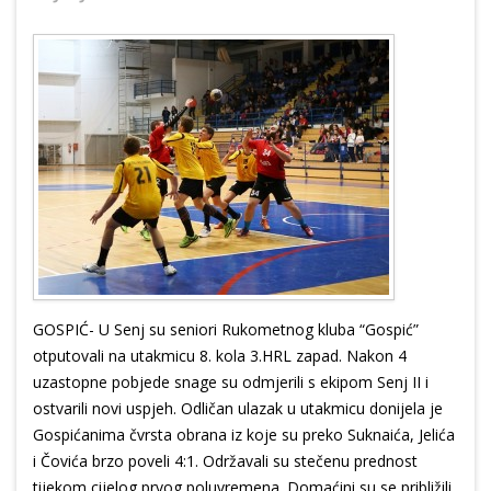
GOSPIĆ- U Senj su seniori Rukometnog kluba “Gospić”
otputovali na utakmicu 8. kola 3.HRL zapad. Nakon 4
uzastopne pobjede snage su odmjerili s ekipom Senj II i
ostvarili novi uspjeh. Odličan ulazak u utakmicu donijela je
Gospićanima čvrsta obrana iz koje su preko Suknaića, Jelića
i Čovića brzo poveli 4:1. Održavali su stečenu prednost
tijekom cijelog prvog poluvremena. Domaćini su se približili