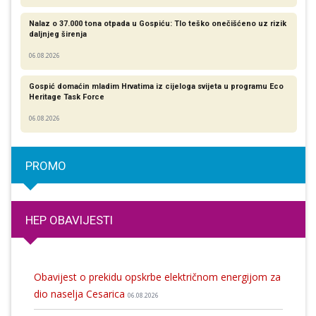
Nalaz o 37.000 tona otpada u Gospiću: Tlo teško onečišćeno uz rizik
daljnjeg širenja
06.08.2026
Gospić domaćin mladim Hrvatima iz cijeloga svijeta u programu Eco
Heritage Task Force
06.08.2026
PROMO
HEP OBAVIJESTI
Obavijest o prekidu opskrbe električnom energijom za
dio naselja Cesarica
06.08.2026