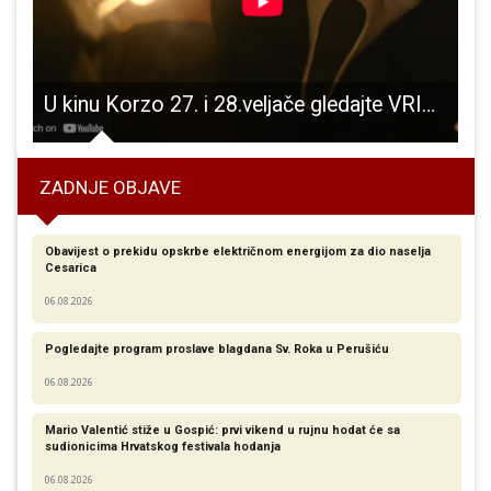
u Bogović
U kinu Korzo 27. i 28.veljače gledajte VRISAK 7
ZADNJE OBJAVE
Obavijest o prekidu opskrbe električnom energijom za dio naselja
Cesarica
06.08.2026
Pogledajte program proslave blagdana Sv. Roka u Perušiću
06.08.2026
Mario Valentić stiže u Gospić: prvi vikend u rujnu hodat će sa
sudionicima Hrvatskog festivala hodanja
06.08.2026