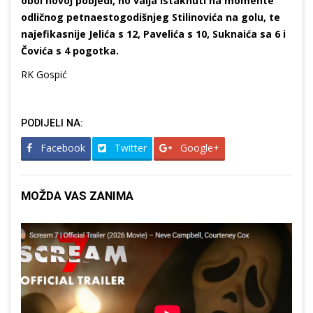
obol novoj pobjedi, no valja istaknuti na momente
odličnog petnaestogodišnjeg Stilinovića na golu, te
najefikasnije Jelića s 12, Pavelića s 10, Suknaića sa 6 i
Čovića s 4 pogotka.
RK Gospić
PODIJELI NA:
Facebook
Twitter
Google+
MOŽDA VAS ZANIMA