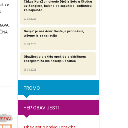
Cirkus KoraZon otvorio Dječje ljeto u Otočcu
pit će
uz žonglere, balone od sapunice i radionicu
za najmlađe
k
07.08.2026
BAVA,
UČNA
Gospić je naš dom: Dosta je procedura,
vrijeme je za sanaciju
07.08.2026
Obavijest o prekidu opskrbe električnom
energijom za dio naselja Cesarica
06.08.2026
PROMO
HEP OBAVIJESTI
Obavijest o prekidu opskrbe