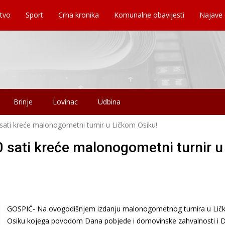
tvo
Sport
Crna kronika
Komunalne obavijesti
Najave
Brinje
Lovinac
Udbina
 sati kreće malonogometni turnir u Ličkom Osiku!
0 sati kreće malonogometni turnir u
GOSPIĆ- Na ovogodišnjem izdanju malonogometnog turnira u Li
Osiku kojega povodom Dana pobjede i domovinske zahvalnosti i 