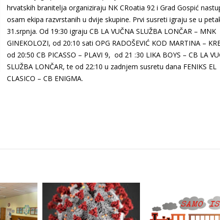
hrvatskih branitelja organiziraju NK CRoatia 92 i Grad Gospić nastu
osam ekipa razvrstanih u dvije skupine. Prvi susreti igraju se u peta
31.srpnja. Od 19:30 igraju CB LA VUČNA SLUŽBA LONČAR – MNK
GINEKOLOZI, od 20:10 sati OPG RADOŠEVIĆ KOD MARTINA – KR
od 20:50 CB PICASSO – PLAVI 9, od 21 :30 LIKA BOYS – CB LA V
SLUŽBA LONČAR, te od 22:10 u zadnjem susretu dana FENIKS EL
CLASICO – CB ENIGMA.