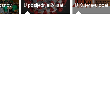
U gospićkoj osnovnoj školi održan edukativni kviz povodom Dana planete Zemlje
U posljednja 24 sata 33 novooboljele osobe od COVID-19