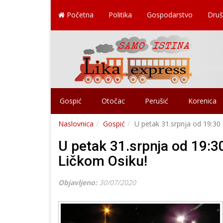
Početna
Politika
Gospodarstvo
Druš
Gospić
Otočac
Perušić
Korenica
Naslovnica
Gospić
U petak 31.srpnja od 19:30
U petak 31.srpnja od 19:3
Ličkom Osiku!
Objavljeno:
30/07/2020