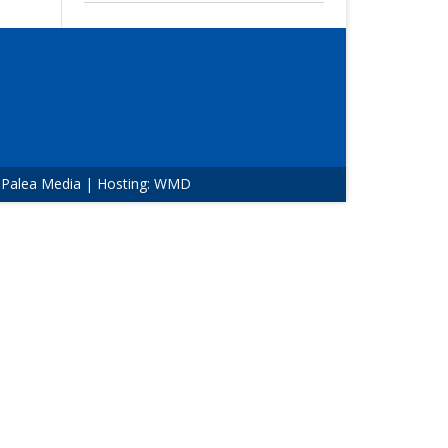
:
Palea Media
| Hosting:
WMD