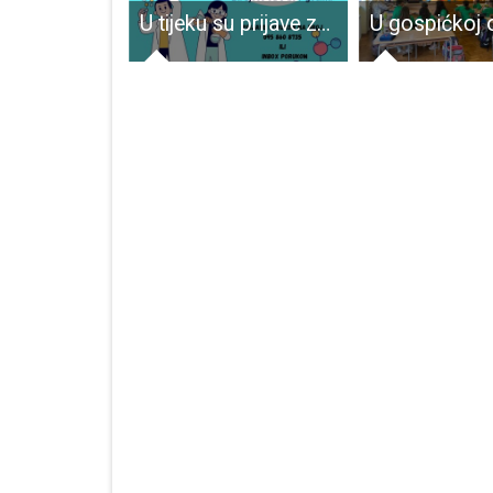
Noć muzeja u Muzeju Like u Gospiću
U tijeku su prijave za aktivnosti Društva Naša djeca Gospić