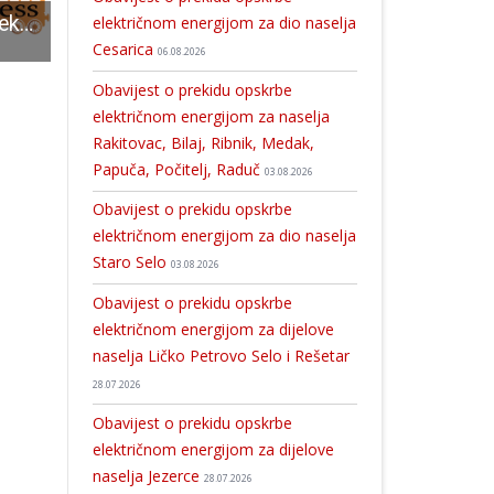
U Kuterevu opet eksplozivna naprava u drvima
Grad Gospić nastavlja pružati potporu poljoprivrednicima
Zajednička ulaznica destinacije Lika- za svega 300 kuna ulazite u osam prirodnih
električnom energijom za dio naselja
Cesarica
06.08.2026
Obavijest o prekidu opskrbe
električnom energijom za naselja
Rakitovac, Bilaj, Ribnik, Medak,
Papuča, Počitelj, Raduč
03.08.2026
Obavijest o prekidu opskrbe
električnom energijom za dio naselja
Staro Selo
03.08.2026
Obavijest o prekidu opskrbe
električnom energijom za dijelove
naselja Ličko Petrovo Selo i Rešetar
28.07.2026
Obavijest o prekidu opskrbe
električnom energijom za dijelove
naselja Jezerce
28.07.2026