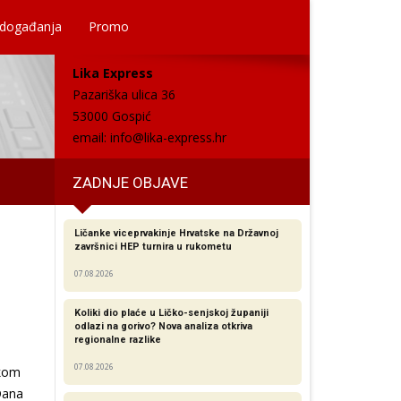
 događanja
Promo
Lika Express
Pazariška ulica 36
53000 Gospić
email:
info@lika-express.hr
ZADNJE OBJAVE
Ličanke viceprvakinje Hrvatske na Državnoj
završnici HEP turnira u rukometu
07.08.2026
Koliki dio plaće u Ličko-senjskoj županiji
odlazi na gorivo? Nova analiza otkriva
regionalne razlike​
07.08.2026
čkom
Dana