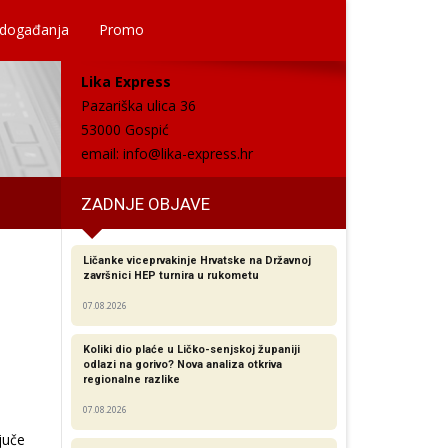
 događanja
Promo
Lika Express
Pazariška ulica 36
53000 Gospić
email:
info@lika-express.hr
ZADNJE OBJAVE
Ličanke viceprvakinje Hrvatske na Državnoj
završnici HEP turnira u rukometu
07.08.2026
Koliki dio plaće u Ličko-senjskoj županiji
odlazi na gorivo? Nova analiza otkriva
regionalne razlike​
07.08.2026
juče