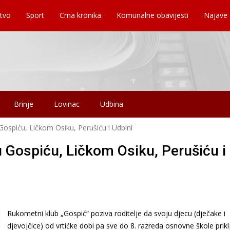
tvo
Sport
Crna kronika
Komunalne obavijesti
Najave
Brinje
Lovinac
Udbina
Gospiću, Ličkom Osiku, Perušiću i Udbini
 Gospiću, Ličkom Osiku, Perušiću i
Rukometni klub „Gospić“ poziva roditelje da svoju djecu (dječake i
djevojčice) od vrtićke dobi pa sve do 8. razreda osnovne škole prikl