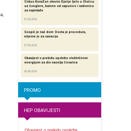
Cirkus KoraZon otvorio Dječje ljeto u Otočcu
uz žonglere, balone od sapunice i radionicu
za najmlađe
a,
07.08.2026
Gospić je naš dom: Dosta je procedura,
vrijeme je za sanaciju
07.08.2026
Obavijest o prekidu opskrbe električnom
energijom za dio naselja Cesarica
06.08.2026
PROMO
HEP OBAVIJESTI
Obavijest o prekidu opskrbe