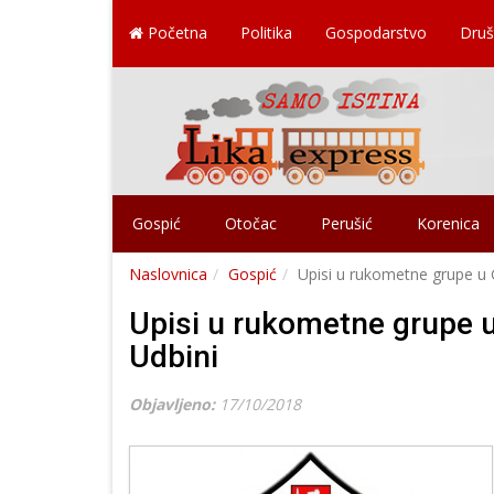
Početna
Politika
Gospodarstvo
Druš
Gospić
Otočac
Perušić
Korenica
Naslovnica
Gospić
Upisi u rukometne grupe u 
Upisi u rukometne grupe u
Udbini
Objavljeno:
17/10/2018