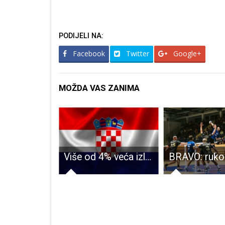
PODIJELI NA:
Facebook
Twitter
Google+
MOŽDA VAS ZANIMA
VAŽNO: Ove godine blagoslov obitelji u Gospiću isključivo po pozivu obitelji
Više od 4% veća izlaznost u Ličko-senjskoj županiji u drugom nego u prvom krugu predsjedničkih izbora