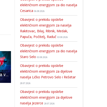
električnom energijom za dio naselja
Cesarica
06.08.2026
Obavijest o prekidu opskrbe
električnom energijom za naselja
Rakitovac, Bilaj, Ribnik, Medak,
Papuča, Počitelj, Raduč
03.08.2026
Obavijest o prekidu opskrbe
električnom energijom za dio naselja
Staro Selo
03.08.2026
Obavijest o prekidu opskrbe
električnom energijom za dijelove
Prva žrtva korona virusa u Ličko-senjskoj županiji
U tijeku je internetsko savjetovanje o komunalnom doprinosu i naknadi
Karlo Starčević: “u 2019.godini samo u infrastrukturu ulažemo 24 milijuna kuna, kreće i proizvodnja”!!!
naselja Ličko Petrovo Selo i Rešetar
28.07.2026
Obavijest o prekidu opskrbe
električnom energijom za dijelove
naselja Jezerce
28.07.2026