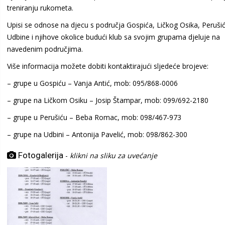
treniranju rukometa.
Upisi se odnose na djecu s područja Gospića, Ličkog Osika, Perušić
Udbine i njihove okolice budući klub sa svojim grupama djeluje na
navedenim područjima.
Više informacija možete dobiti kontaktirajući sljedeće brojeve:
– grupe u Gospiću – Vanja Antić, mob: 095/868-0006
– grupe na Ličkom Osiku – Josip Štampar, mob: 099/692-2180
– grupe u Perušiću – Beba Romac, mob: 098/467-973
– grupe na Udbini – Antonija Pavelić, mob: 098/862-300
Fotogalerija
-
klikni na sliku za uvećanje