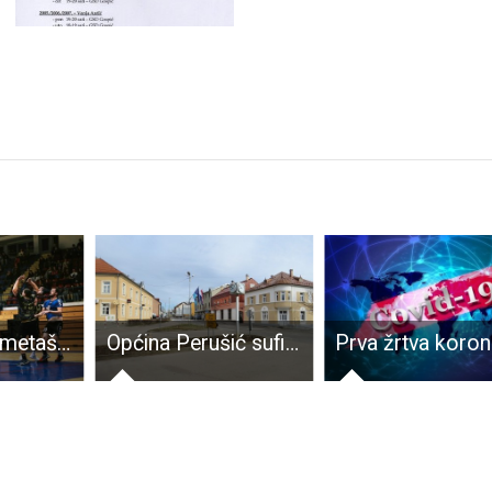
BRAVO: rukometaši Gospića nastavili pozitivnu seriju
Općina Perušić sufinancira osjemenjivanje mliječnih krava i mikročipiranje pasa