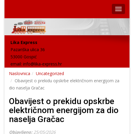
Lika Express
Pazariška ulica 36
53000 Gospić
email:
info@lika-express.hr
Naslovnica
Uncategorized
Obavijest o prekidu opskrbe električnom energijom za
dio naselja Gračac
Obavijest o prekidu opskrbe
električnom energijom za dio
naselja Gračac
Objavljeno:
25/05/2026