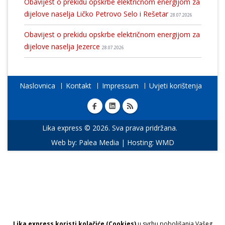
Obavijest o prekidu opskrbe električnom energijom za
dijelove naselja Ličko Petrovo Selo i Rešetar
28.07.2026
Obavijest o prekidu opskrbe električnom energijom za
dijelove naselja Jezerce
28.07.2026
Naslovnica
Kontakt
Impressum
Uvjeti korištenja
Lika express © 2026. Sva prava pridržana.
Web by:
Palea Media
| Hosting:
WMD
Lika express koristi kolačiće (Cookies)
u svrhu poboljšanja Vašeg