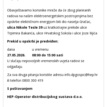
Obavještavamo korisnike mreže da će zbog planiranih
radova na našim elektroenergetskim postrojenjima bez
opskrbe električnom energijom biti dio naselja Gračac,
ulica Nikole Tesle 39
uz kratkotrajne prekide ulice
Trpimira Bakarića, ulice Hrvatskog Sokola i ulice Joze Ilijića
Prekid u opskrbi je predviđen:
dana
u vremenu
27.05.2026.
08:00 do 15:00 sati
U slučaju nepovoljnih vremenskih uvjeta radovi se
odgađaju.
Za sva druga pitanja koristite adresu info.dpgospic@hep.hr
ili telefon 0800 300 419
S poštovanjem
HEP-Operator distribucijskog sustava d.o.o.