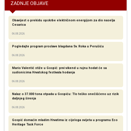
ZADNJE OBJAVE
Obavijest o prekidu opskrbe električnom energijom za dio naselja
Cesarica
06.08.2026
Pogledajte program proslave blagdana Sv. Roka u Perušiću
06.08.2026
Mario Valentić stiže u Gospić: prvi vikend u rujnu hodat će sa
sudionicima Hrvatskog festivala hodanja
06.08.2026
Nalaz o 37.000 tona otpada u Gospiću: Tlo teško onečišćeno uz rizik
daljnjeg širenja
06.08.2026
Gospić domaćin mladim Hrvatima iz cijeloga svijeta u programu Eco
Heritage Task Force