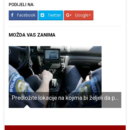
PODIJELI NA:
Facebook
Twitter
Google+
MOŽDA VAS ZANIMA
Predložite lokacije na kojima bi željeli da policija mjeri brzinu
.ožujka zatvara se prometnica od Budačke ulice pored zgrade Gimnazije do sportske dvorane
U