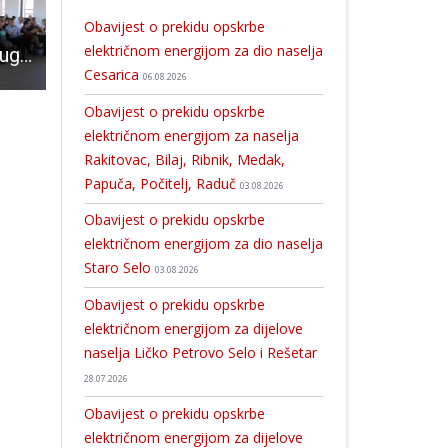
Obavijest o prekidu opskrbe
električnom energijom za dio naselja
Lovinac- mjesto ugodno za život
Izaslanstvo Udruge “Marakana Gospić” odalo počast poginulim hrvatskim braniteljima
HKUD Široka Kula nastupilo na Vinkovačkim jesenima
Cesarica
06.08.2026
Obavijest o prekidu opskrbe
električnom energijom za naselja
Rakitovac, Bilaj, Ribnik, Medak,
Papuča, Počitelj, Raduč
03.08.2026
Obavijest o prekidu opskrbe
električnom energijom za dio naselja
Staro Selo
03.08.2026
Obavijest o prekidu opskrbe
električnom energijom za dijelove
naselja Ličko Petrovo Selo i Rešetar
28.07.2026
Obavijest o prekidu opskrbe
električnom energijom za dijelove