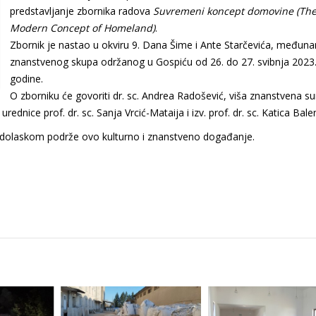
predstavljanje zbornika radova
Suvremeni koncept domovine (Th
Modern Concept of Homeland)
.
Zbornik je nastao u okviru 9. Dana Šime i Ante Starčevića, međun
znanstvenog skupa održanog u Gospiću od 26. do 27. svibnja 2023
godine.
O zborniku će govoriti dr. sc. Andrea Radošević, viša znanstvena s
rednice prof. dr. sc. Sanja Vrcić-Mataija i izv. prof. dr. sc. Katica Bale
m dolaskom podrže ovo kulturno i znanstveno događanje.