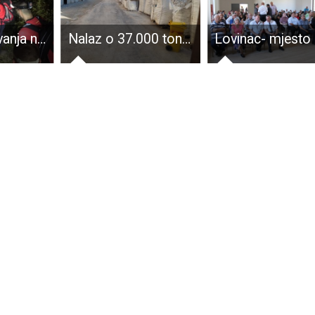
Akcija spašavanja na Sjevernom Velebitu
Nalaz o 37.000 tona otpada u Gospiću: Tlo teško onečišćeno uz rizik daljnjeg širenja