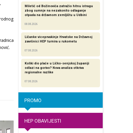
e
Miletić od Božinovića zatražio hitnu istragu
zbog sumnje na nezakonito odlaganje
otpada na državnom zemljištu u Udbini
arodnog
08.08.2026
.
Ličanke viceprvakinje Hrvatske na Državnoj
uradnica
završnici HEP turnira u rukometu
nović.
07.08.2026
Koliki dio plaće u Ličko-senjskoj županiji
odlazi na gorivo? Nova analiza otkriva
regionalne razlike​
07.08.2026
PROMO
HEP OBAVIJESTI