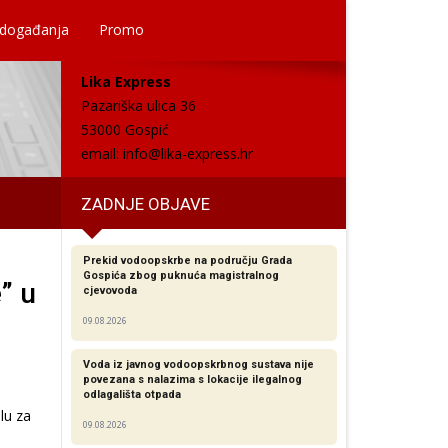
 događanja
Promo
Lika Express
Pazariška ulica 36
53000 Gospić
email:
info@lika-express.hr
ZADNJE OBJAVE
Prekid vodoopskrbe na području Grada
Gospića zbog puknuća magistralnog
” u
cjevovoda
09.08.2026
Voda iz javnog vodoopskrbnog sustava nije
povezana s nalazima s lokacije ilegalnog
odlagališta otpada
lu za
09.08.2026