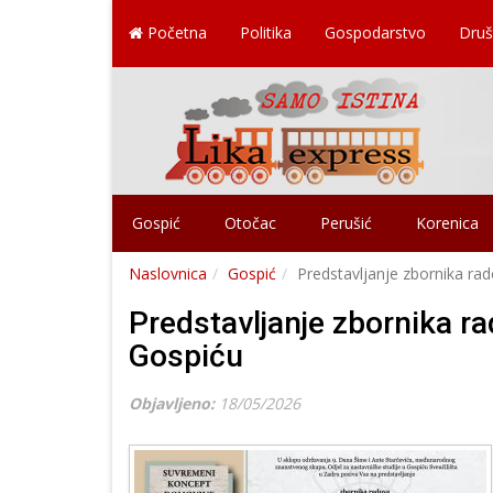
Početna
Politika
Gospodarstvo
Druš
Gospić
Otočac
Perušić
Korenica
Naslovnica
Gospić
Predstavljanje zbornika r
Predstavljanje zbornika 
Gospiću
Objavljeno:
18/05/2026