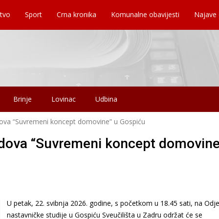
tvo
Sport
Crna kronika
Komunalne obavijesti
Najave
Brinje
Lovinac
Udbina
adova “Suvremeni koncept domovine” u Gospiću
radova “Suvremeni koncept domovine
U petak, 22. svibnja 2026. godine, s početkom u 18.45 sati, na Odje
nastavničke studije u Gospiću Sveučilišta u Zadru održat će se