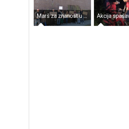
Račić: “iskoristimo bogatstva Like”!
Marš za znanost u Perušiću