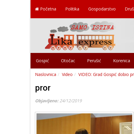
Početna
Politika
Gospodarstvo
Druš
Gospić
Otočac
Perušić
Korenica
Naslovnica
Video
VIDEO: Grad Gospić dobio pr
pror
Objavljeno:
24/12/2019