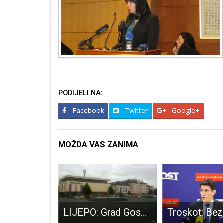
PODIJELI NA:
Facebook
Twitter
Google+
MOŽDA VAS ZANIMA
TUŽNO: SDP-ovci dijelili božićnu pšenicu, građani ih uglavnom izbjegavali!!!
LIJEPO: Grad Gospić i ovih blagdana dodijelit će Božićnicu socijalno ugroženim građanima