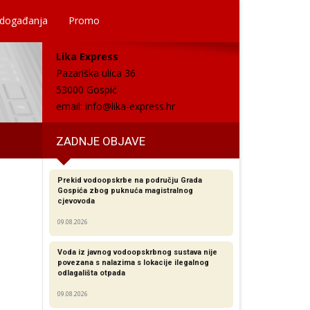
 događanja
Promo
Lika Express
Pazariška ulica 36
53000 Gospić
email:
info@lika-express.hr
ZADNJE OBJAVE
Prekid vodoopskrbe na području Grada
Gospića zbog puknuća magistralnog
cjevovoda
09.08.2026
Voda iz javnog vodoopskrbnog sustava nije
povezana s nalazima s lokacije ilegalnog
odlagališta otpada
09.08.2026