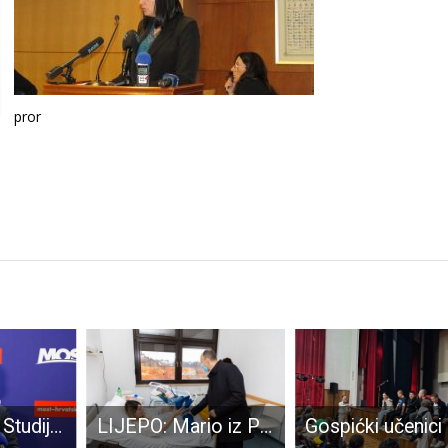
pror
Troskot: Bez Studije utjecaja na okoliš i sigurnosne provjere investitora projekt litija u Gospiću ne smije u pogon
LIJEPO: Mario iz Perušića prva je beba rođena u Ličko-senjskoj županiji ove godine