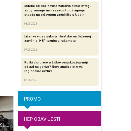
Miletić od Božinovića zatražio hitnu istragu
zbog sumnje na nezakonito odlaganje
otpada na državnom zemljištu u Udbini
08.08.2026
Ličanke viceprvakinje Hrvatske na Državnoj
završnici HEP turnira u rukometu
07.08.2026
Koliki dio plaće u Ličko-senjskoj županiji
odlazi na gorivo? Nova analiza otkriva
regionalne razlike​
07.08.2026
PROMO
HEP OBAVIJESTI
Gospićki učenici sudjelovali u projektu “Drugačiji a isti“
Večeras ne propustite premijeru predstave Amaterskog kazališta Gospić “Žene u crvenom”!
Dodijeljeni ključevi 30 stanova u Gospiću