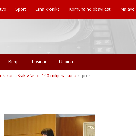
tvo
Sport
Crna kronika
Komunalne obavijesti
Najave
Brinje
Lovinac
Udbina
oračun težak više od 100 milijuna kuna
pror