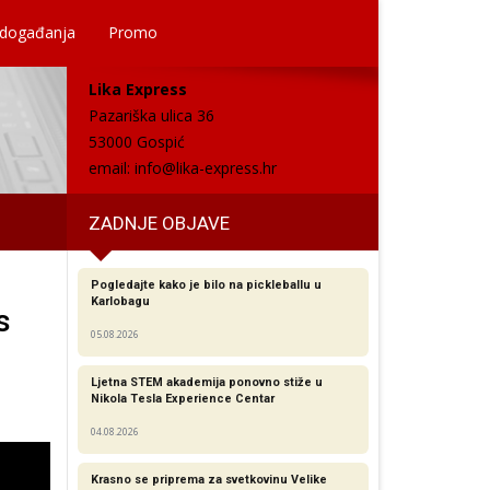
 događanja
Promo
Lika Express
Pazariška ulica 36
53000 Gospić
email:
info@lika-express.hr
ZADNJE OBJAVE
Pogledajte kako je bilo na pickleballu u
Karlobagu
s
05.08.2026
Ljetna STEM akademija ponovno stiže u
Nikola Tesla Experience Centar
04.08.2026
Krasno se priprema za svetkovinu Velike