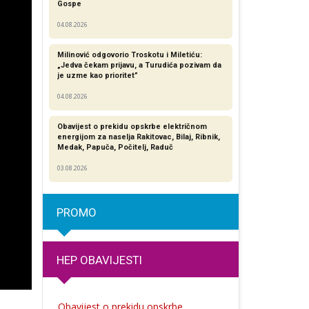
Gospe
04.08.2026
Milinović odgovorio Troskotu i Miletiću:
„Jedva čekam prijavu, a Turudića pozivam da
je uzme kao prioritet”
04.08.2026
Obavijest o prekidu opskrbe električnom
energijom za naselja Rakitovac, Bilaj, Ribnik,
Medak, Papuča, Počitelj, Raduč
03.08.2026
PROMO
HEP OBAVIJESTI
Obavijest o prekidu opskrbe