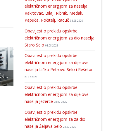
električnom energijom za naselja
Rakitovac, Bilaj, Ribnik, Medak,
Papuča, Počitelj, Raduč
03.08.2026
Obavijest o prekidu opskrbe
električnom energijom za dio naselja
Staro Selo
03.08.2026
Obavijest o prekidu opskrbe
električnom energijom za dijelove
naselja Ličko Petrovo Selo i Rešetar
BRAVO: Ličani, lička janjetina i ostala jela oduševili europske ministre i europarlamentarce
STEaM4Lika: Suvremeno znanstveno obrazovanje za djecu i učitelje u Gospiću
NIJE DOBRO: 31 novooboljela osoba od COVID-19
28.07.2026
Obavijest o prekidu opskrbe
električnom energijom za dijelove
naselja Jezerce
28.07.2026
Obavijest o prekidu opskrbe
električnom energijom za za dio
naselja Željava Selo
28.07.2026