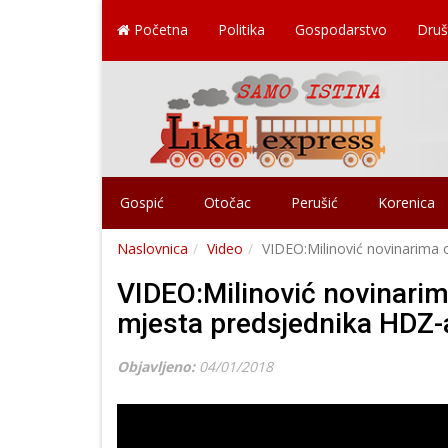
Početna
Politika
Gospodarstvo
Druš
Gospić
Otočac
Perušić
Korenica
Naslovnica
Video
VIDEO:Milinović novinarima 
VIDEO:Milinović novinarim
mjesta predsjednika HDZ-
Objavljeno:
04/01/2018