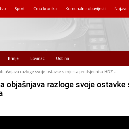
tvo
Sport
Crna kronika
Komunalne obavijesti
Najave
Brinje
Lovinac
Udbina
objašnjava razloge svoje ostavke s mjesta predsjednika HDZ-a
a objašnjava razloge svoje ostavke 
a