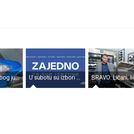
Zaustavljen zbog jurnjave autocestom, a u osobnom automobilu imao drogu
U subotu su izbori za vodstvo HDZ-a