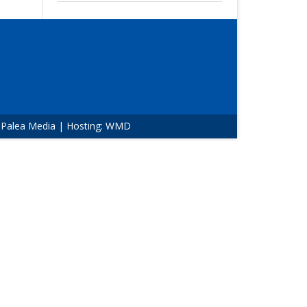
:
Palea Media
| Hosting:
WMD