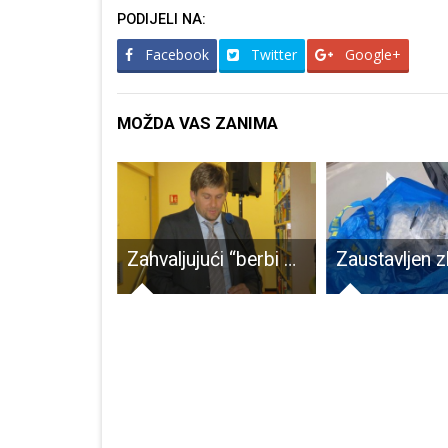
PODIJELI NA:
Facebook
Twitter
Google+
MOŽDA VAS ZANIMA
Komunalac Gospić d.o.o. preuzeo je upravljanje nad grobljem Lički Osik
Zahvaljujući “berbi šljiva” Gospić bogatiji za mladog, uspješnog znanstvenika!!!