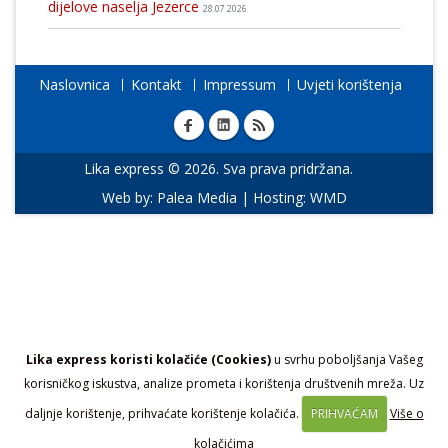
dijelove naselja Jezerce
28.07.2026
Naslovnica
Kontakt
Impressum
Uvjeti korištenja
Lika express © 2026. Sva prava pridržana.
Web by:
Palea Media
| Hosting:
WMD
Lika express koristi kolačiće (Cookies)
u svrhu poboljšanja Vašeg
korisničkog iskustva, analize prometa i korištenja društvenih mreža. Uz
daljnje korištenje, prihvaćate korištenje kolačića.
PRIHVAĆAM
Više o
kolačićima