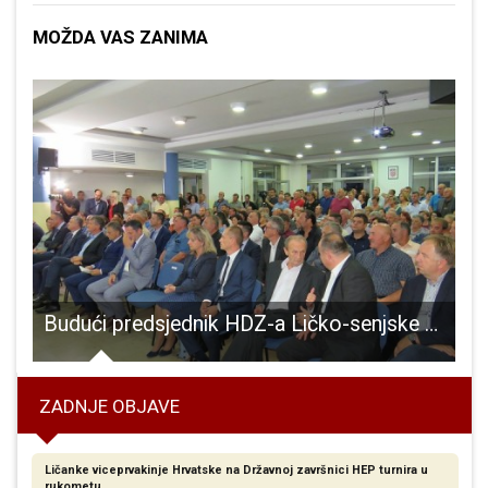
MOŽDA VAS ZANIMA
 Sisku
Budući predsjednik HDZ-a Ličko-senjske županije Marijan Kustić: “HDZ od nedjelje ide novim smjerom”!!!
N
ZADNJE OBJAVE
Ličanke viceprvakinje Hrvatske na Državnoj završnici HEP turnira u
rukometu