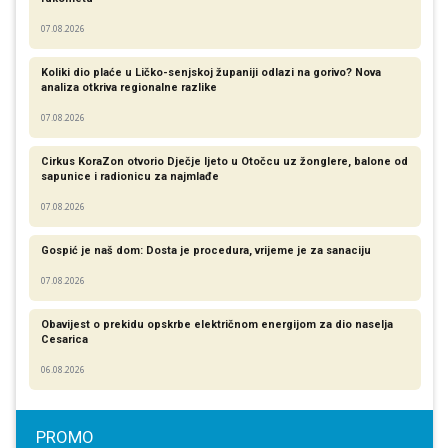
07.08.2026
Koliki dio plaće u Ličko-senjskoj županiji odlazi na gorivo? Nova
analiza otkriva regionalne razlike​
07.08.2026
Cirkus KoraZon otvorio Dječje ljeto u Otočcu uz žonglere, balone od
sapunice i radionicu za najmlađe
07.08.2026
Gospić je naš dom: Dosta je procedura, vrijeme je za sanaciju
07.08.2026
Obavijest o prekidu opskrbe električnom energijom za dio naselja
Cesarica
06.08.2026
PROMO