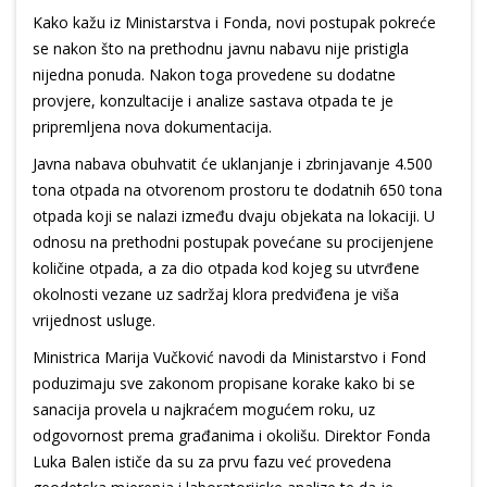
Kako kažu iz Ministarstva i Fonda, novi postupak pokreće
se nakon što na prethodnu javnu nabavu nije pristigla
nijedna ponuda. Nakon toga provedene su dodatne
provjere, konzultacije i analize sastava otpada te je
pripremljena nova dokumentacija.
Javna nabava obuhvatit će uklanjanje i zbrinjavanje 4.500
tona otpada na otvorenom prostoru te dodatnih 650 tona
otpada koji se nalazi između dvaju objekata na lokaciji. U
odnosu na prethodni postupak povećane su procijenjene
količine otpada, a za dio otpada kod kojeg su utvrđene
okolnosti vezane uz sadržaj klora predviđena je viša
vrijednost usluge.
Ministrica Marija Vučković navodi da Ministarstvo i Fond
poduzimaju sve zakonom propisane korake kako bi se
sanacija provela u najkraćem mogućem roku, uz
odgovornost prema građanima i okolišu. Direktor Fonda
Luka Balen ističe da su za prvu fazu već provedena