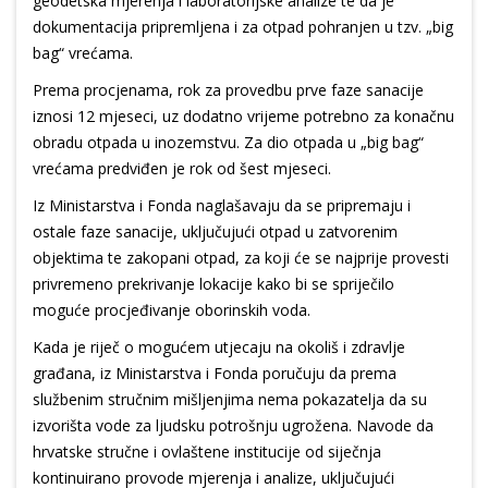
geodetska mjerenja i laboratorijske analize te da je
dokumentacija pripremljena i za otpad pohranjen u tzv. „big
bag“ vrećama.
Prema procjenama, rok za provedbu prve faze sanacije
iznosi 12 mjeseci, uz dodatno vrijeme potrebno za konačnu
obradu otpada u inozemstvu. Za dio otpada u „big bag“
vrećama predviđen je rok od šest mjeseci.
Iz Ministarstva i Fonda naglašavaju da se pripremaju i
ostale faze sanacije, uključujući otpad u zatvorenim
objektima te zakopani otpad, za koji će se najprije provesti
privremeno prekrivanje lokacije kako bi se spriječilo
moguće procjeđivanje oborinskih voda.
Kada je riječ o mogućem utjecaju na okoliš i zdravlje
građana, iz Ministarstva i Fonda poručuju da prema
službenim stručnim mišljenjima nema pokazatelja da su
izvorišta vode za ljudsku potrošnju ugrožena. Navode da
hrvatske stručne i ovlaštene institucije od siječnja
kontinuirano provode mjerenja i analize, uključujući