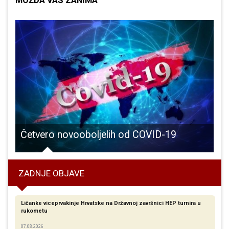
MOŽDA VAS ZANIMA
Četvero novooboljelih od COVID-19
ZADNJE OBJAVE
Ličanke viceprvakinje Hrvatske na Državnoj završnici HEP turnira u
rukometu
07.08.2026