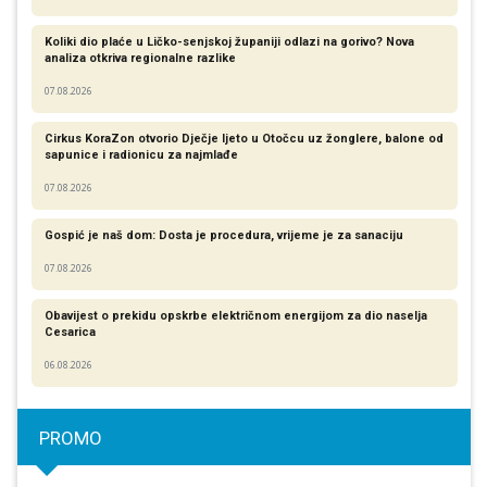
Koliki dio plaće u Ličko-senjskoj županiji odlazi na gorivo? Nova
analiza otkriva regionalne razlike​
07.08.2026
Cirkus KoraZon otvorio Dječje ljeto u Otočcu uz žonglere, balone od
sapunice i radionicu za najmlađe
07.08.2026
Gospić je naš dom: Dosta je procedura, vrijeme je za sanaciju
07.08.2026
Obavijest o prekidu opskrbe električnom energijom za dio naselja
Cesarica
06.08.2026
PROMO