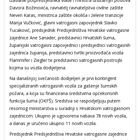
izaslanik potpredsjednika vlade i ministra unutarnjih poslova
Davora Božinovića, ravnatelj ravnateljstva civilne zaštite
Neven Karas, ministrica zaštite okoliša i zelene tranzicije
Marija Vučković, glavni vatrogasni zapovjednik Slavko
Tucaković, predsjednik Predsjedništva Hrvatske vatrogasne
zajednice Ane Sanader, predstavnici Hrvatskih šuma,
županijski vatrogasni zapovjednici i predsjednici vatrogasnih
zajednica županija, predstavnici tvrtki proizvođača vozila
Flammifer i Ziegler te predstavnici vatrogasnih postrojbi
kojima su vozila dodijeljena.
Na današnjoj svečanosti dodijeljen je prvi kontingent
specijaliziranih vatrogasnih vozila za gašenje šumskih
požara, a koja su financirana sredstvima općekorisnih
funkcija šuma (OKFŠ). Sredstva se raspodjeljuju putem
resornog ministarstva u suradnji s Hrvatskom vatrogasnom
zajednicom. Ukupno je ugovorena nabava 78 novih vozila,
a danas je uručeno ukupno 11 novih vozila.
Predsjednik Predsjedništva Hrvatske vatrogasne zajednice