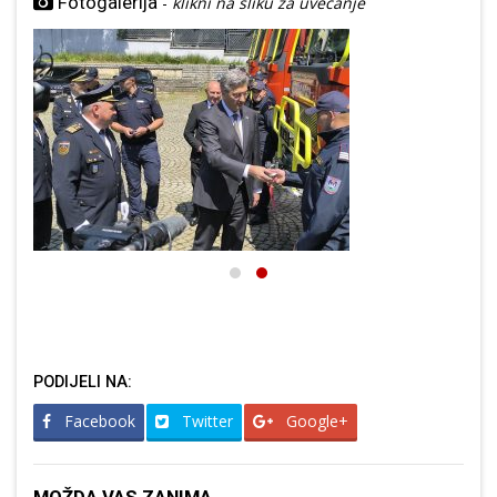
Fotogalerija
-
klikni na sliku za uvećanje
PODIJELI NA:
Facebook
Twitter
Google+