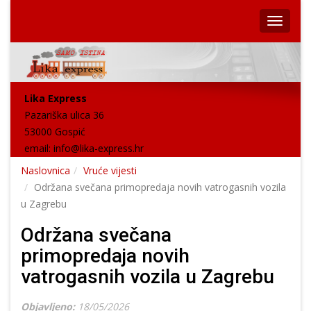
Lika Express
Pazariška ulica 36
53000 Gospić
email:
info@lika-express.hr
Naslovnica
Vruće vijesti
Održana svečana primopredaja novih vatrogasnih vozila
u Zagrebu
Održana svečana
primopredaja novih
vatrogasnih vozila u Zagrebu
Objavljeno:
18/05/2026