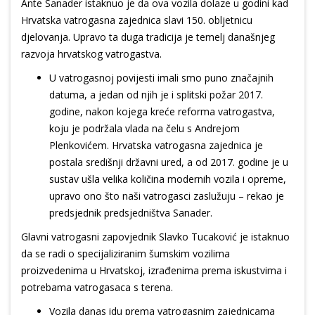
Ante Sanader istaknuo je da ova vozila dolaze u godini kad
Hrvatska vatrogasna zajednica slavi 150. obljetnicu
djelovanja. Upravo ta duga tradicija je temelj današnjeg
razvoja hrvatskog vatrogastva.
U vatrogasnoj povijesti imali smo puno značajnih
datuma, a jedan od njih je i splitski požar 2017.
godine, nakon kojega kreće reforma vatrogastva,
koju je podržala vlada na čelu s Andrejom
Plenkovićem. Hrvatska vatrogasna zajednica je
postala središnji državni ured, a od 2017. godine je u
sustav ušla velika količina modernih vozila i opreme,
upravo ono što naši vatrogasci zaslužuju – rekao je
predsjednik predsjedništva Sanader.
Glavni vatrogasni zapovjednik Slavko Tucaković je istaknuo
da se radi o specijaliziranim šumskim vozilima
proizvedenima u Hrvatskoj, izrađenima prema iskustvima i
potrebama vatrogasaca s terena.
Vozila danas idu prema vatrogasnim zajednicama