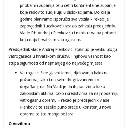
priobalnih županija te u četiri kontinentalne županije
koje redovito sudjeluju u dislokacijama. Do kraja
godine planiramo isporučiti sva vozila – rekao je
zapovjednik Tucaković i izrazio zahvalu predsjedniku
Vlade RH Andreju Plenkoviću i ministrima na potpori
koju daju hrvatskim vatrogascima.
Predsjednik vlade Andrej Plenković istaknuo je veliku ulogu
vatrogasaca u hrvatskom društvu i njihovu važnost kao
stupa sigurnosti od najmanjeg do najvećeg mjesta.
Vatrogasci čine glavni temelj djelovanja kako na
požarima, tako i na svim drugi izvanrednim
događanjima. Na Vladi je da ih podržimo kako
zakonskim aktima, tako i sredstvima za najmoderniju
vatrogasnu opremu – rekao je predsjednik vlade
Plenković te zaželio puno sreće u korištenju nove
opreme te što manje požara.
O vozilima