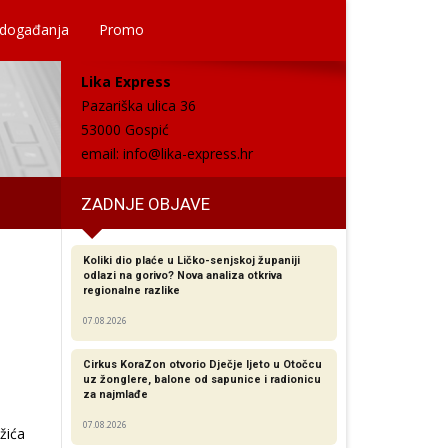
 događanja
Promo
Lika Express
Pazariška ulica 36
53000 Gospić
email:
info@lika-express.hr
ZADNJE OBJAVE
Koliki dio plaće u Ličko-senjskoj županiji
odlazi na gorivo? Nova analiza otkriva
regionalne razlike​
07.08.2026
Cirkus KoraZon otvorio Dječje ljeto u Otočcu
uz žonglere, balone od sapunice i radionicu
za najmlađe
07.08.2026
žića