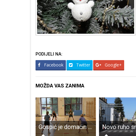
PODIJELI NA:
Facebook
Twitter
Google+
MOŽDA VAS ZANIMA
Danas kreće veliki projekt “škola za život” čiji je dio i gospićka Osnovna škola
Gospić je domaćin 2. Pickleball Tesla festivala