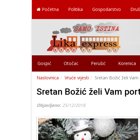
Početna
Politika
Gospodarstvo
Druš
Gospić
Otočac
Perušić
Korenica
Naslovnica
Vruće vijesti
Sretan Božić želi Vam p
Sretan Božić želi Vam port
Objavljeno:
25/12/2018