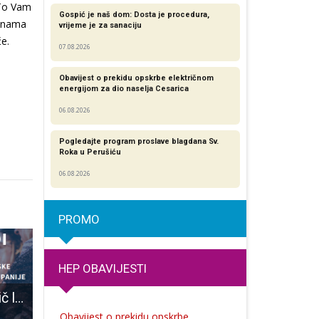
 To Vam
Gospić je naš dom: Dosta je procedura,
a nama
vrijeme je za sanaciju
e.
07.08.2026
Obavijest o prekidu opskrbe električnom
energijom za dio naselja Cesarica
06.08.2026
Pogledajte program proslave blagdana Sv.
Roka u Perušiću
06.08.2026
PROMO
HEP OBAVIJESTI
Predstavljen vodič logopedske djelatnosti Istarske, Ličko-senjske i Primorsko-goranske županije
Do 14.siječnja u podne prijavite svoje ekipe za Malonogometni turnir Gospić 2023.
Rezultati 4.dana Zimskog malonogometnog turnira Gospić 2026
Obavijest o prekidu opskrbe