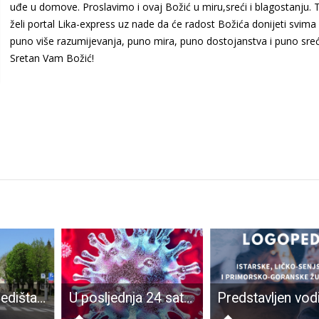
uđe u domove. Proslavimo i ovaj Božić u miru,sreći i blagostanju.
želi portal Lika-express uz nade da će radost Božića donijeti svim
puno više razumijevanja, puno mira, puno dostojanstva i puno sreć
Sretan Vam Božić!
Novo ruho središta ličke metropole!!!
U posljednja 24 sata 11 je novooboljelih od COVID-19