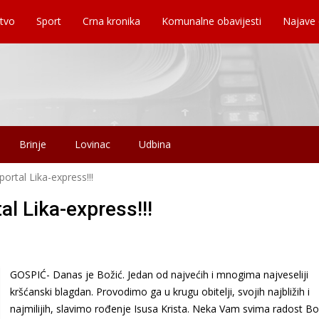
tvo
Sport
Crna kronika
Komunalne obavijesti
Najave
Brinje
Lovinac
Udbina
ortal Lika-express!!!
al Lika-express!!!
GOSPIĆ- Danas je Božić. Jedan od najvećih i mnogima najveseliji
kršćanski blagdan. Provodimo ga u krugu obitelji, svojih najbližih i
najmilijih, slavimo rođenje Isusa Krista. Neka Vam svima radost Bo