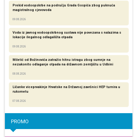
Prekid vodoopskrbe na području Grada Gospića zbog puknuća
magistralnog cjevovoda
09.08.2026
Voda iz javnog vodoopskrbnog sustava nije povezana s nalazima s
lokacije ilegalnog odlagališta otpada
09.08.2026
Miletić od Božinovića zatražio hitnu istragu zbog sumnje na
nezakonito odlaganje otpada na državnom zemljištu u Udbini
08.08.2026
Ličanke viceprvakinje Hrvatske na Državnoj završnici HEP turnira u
rukometu
07.08.2026
PROMO