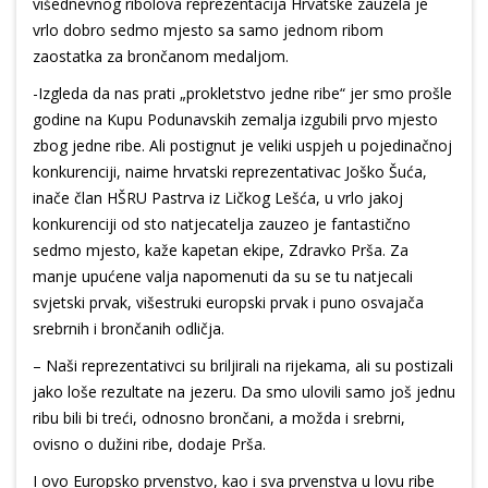
višednevnog ribolova reprezentacija Hrvatske zauzela je
vrlo dobro sedmo mjesto sa samo jednom ribom
zaostatka za brončanom medaljom.
-Izgleda da nas prati „prokletstvo jedne ribe“ jer smo prošle
godine na Kupu Podunavskih zemalja izgubili prvo mjesto
zbog jedne ribe. Ali postignut je veliki uspjeh u pojedinačnoj
konkurenciji, naime hrvatski reprezentativac Joško Šuća,
inače član HŠRU Pastrva iz Ličkog Lešća, u vrlo jakoj
konkurenciji od sto natjecatelja zauzeo je fantastično
sedmo mjesto, kaže kapetan ekipe, Zdravko Prša. Za
manje upućene valja napomenuti da su se tu natjecali
svjetski prvak, višestruki europski prvak i puno osvajača
srebrnih i brončanih odličja.
– Naši reprezentativci su briljirali na rijekama, ali su postizali
jako loše rezultate na jezeru. Da smo ulovili samo još jednu
ribu bili bi treći, odnosno brončani, a možda i srebrni,
ovisno o dužini ribe, dodaje Prša.
I ovo Europsko prvenstvo, kao i sva prvenstva u lovu ribe