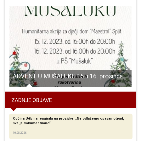
ki spašavatelji- uvijek uz svoje stanovnike!!!
ADVENT U MUŠALUKU 15. i 16. prosinca 2023. godine
ZADNJE OBJAVE
Općina Udbina reagirala na prozivke: „Ne odlažemo opasan otpad,
sve je dokumentirano“
10.08.2026