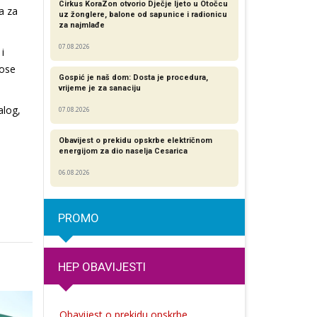
Cirkus KoraZon otvorio Dječje ljeto u Otočcu
a za
uz žonglere, balone od sapunice i radionicu
za najmlađe
07.08.2026
i
nose
Gospić je naš dom: Dosta je procedura,
vrijeme je za sanaciju
alog,
07.08.2026
Obavijest o prekidu opskrbe električnom
energijom za dio naselja Cesarica
06.08.2026
PROMO
HEP OBAVIJESTI
Obavijest o prekidu opskrbe