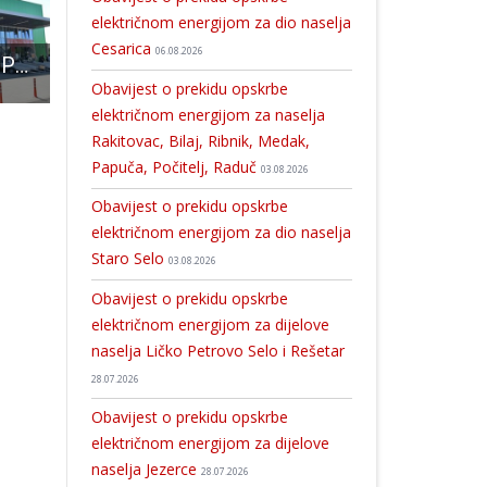
električnom energijom za dio naselja
Cesarica
06.08.2026
DOBRA VIJEST: PEVEX, prvi hrvatski trgovački lanac, otvorio prodajni centar u Gospiću
Započela akcija oralne vakcinacije lisica na području Hrvatske
U Korenici održan uspješan šahovski turnir
Obavijest o prekidu opskrbe
električnom energijom za naselja
Rakitovac, Bilaj, Ribnik, Medak,
Papuča, Počitelj, Raduč
03.08.2026
Obavijest o prekidu opskrbe
električnom energijom za dio naselja
Staro Selo
03.08.2026
Obavijest o prekidu opskrbe
električnom energijom za dijelove
naselja Ličko Petrovo Selo i Rešetar
28.07.2026
Obavijest o prekidu opskrbe
električnom energijom za dijelove
naselja Jezerce
28.07.2026