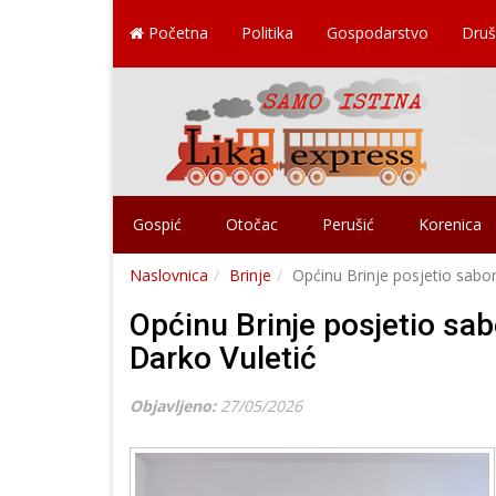
Početna
Politika
Gospodarstvo
Druš
Gospić
Otočac
Perušić
Korenica
Naslovnica
Brinje
Općinu Brinje posjetio sabor
Općinu Brinje posjetio sab
Darko Vuletić
Objavljeno:
27/05/2026