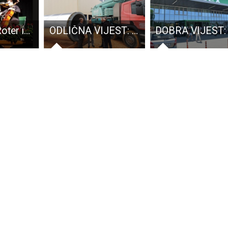
Koncertom Roter igel tria u srijedu kreće jesenska koncertna sezona u Pučkom u Gospiću
ODLIČNA VIJEST: u Gospiću završavaju radovi na projektu vrijednom 20 milijuna eura, zapošljavat će tridesetak ljudi