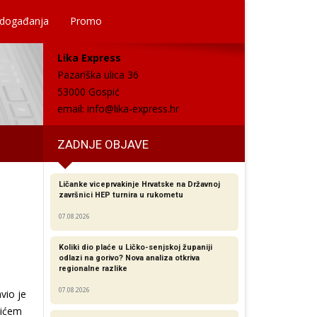
 događanja
Promo
Lika Express
Pazariška ulica 36
53000 Gospić
email:
info@lika-express.hr
ZADNJE OBJAVE
Ličanke viceprvakinje Hrvatske na Državnoj
završnici HEP turnira u rukometu
07.08.2026
Koliki dio plaće u Ličko-senjskoj županiji
odlazi na gorivo? Nova analiza otkriva
regionalne razlike​
07.08.2026
vio je
mićem