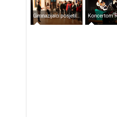
Danas je 20 novooboljelih od COVID-10
Gimnazijalci posjetili izložbu postavljenu u Muzeju Like povodom Uskrsa