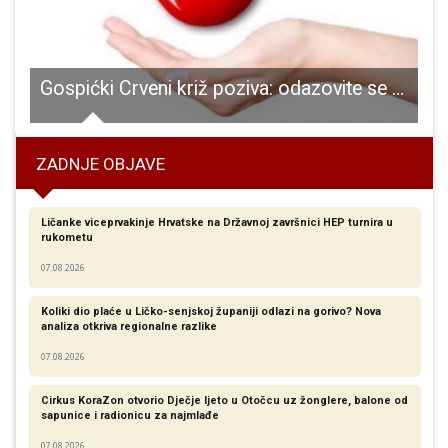
u ima plaketu “Sigurna škola”!
Gospićki Crveni križ poziva: odazovite se na akciju darivanja krvi
ZADNJE OBJAVE
Ličanke viceprvakinje Hrvatske na Državnoj završnici HEP turnira u
rukometu
07.08.2026
Koliki dio plaće u Ličko-senjskoj županiji odlazi na gorivo? Nova
analiza otkriva regionalne razlike​
07.08.2026
Cirkus KoraZon otvorio Dječje ljeto u Otočcu uz žonglere, balone od
sapunice i radionicu za najmlađe
07.08.2026