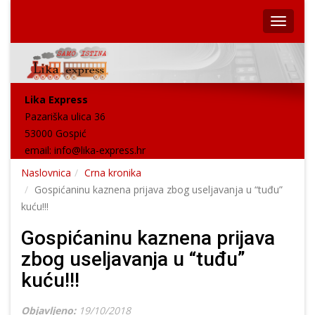
Lika Express
Pazariška ulica 36
53000 Gospić
email:
info@lika-express.hr
Naslovnica
Crna kronika
Gospićaninu kaznena prijava zbog useljavanja u “tuđu”
kuću!!!
Gospićaninu kaznena prijava
zbog useljavanja u “tuđu”
kuću!!!
Objavljeno:
19/10/2018