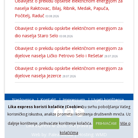
Obavijest o prekidu opskrbe električnom energijom za
naselja Rakitovac, Bilaj, Ribnik, Medak, Papuča,
Počitelj, Raduč
03.08.2026
Obavijest o prekidu opskrbe električnom energijom za
dio naselja Staro Selo
03.08.2026
Obavijest o prekidu opskrbe električnom energijom za
dijelove naselja Ličko Petrovo Selo i Rešetar
28.07.2026
Obavijest o prekidu opskrbe električnom energijom za
dijelove naselja Jezerce
28.07.2026
Naslovnica
Kontakt
Impressum
Uvjeti korištenja
Lika express koristi kolačiće (Cookies)
u svrhu poboljšanja Vašeg
korisničkog iskustva, analize prometa i korištenja društvenih mreža. Uz
daljnje korištenje, prihvaćate korištenje kolačića.
PRIHVAĆAM
Više o
Lika express © 2026. Sva prava pridržana.
kolačićima
Web by:
Palea Media
| Hosting:
WMD