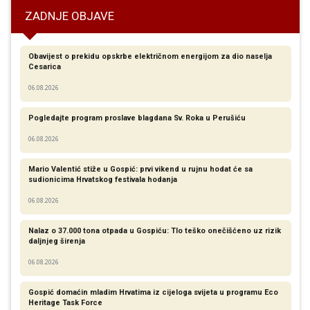
ZADNJE OBJAVE
Obavijest o prekidu opskrbe električnom energijom za dio naselja
Cesarica
06.08.2026
Pogledajte program proslave blagdana Sv. Roka u Perušiću
06.08.2026
Mario Valentić stiže u Gospić: prvi vikend u rujnu hodat će sa
sudionicima Hrvatskog festivala hodanja
06.08.2026
Nalaz o 37.000 tona otpada u Gospiću: Tlo teško onečišćeno uz rizik
daljnjeg širenja
06.08.2026
Gospić domaćin mladim Hrvatima iz cijeloga svijeta u programu Eco
Heritage Task Force