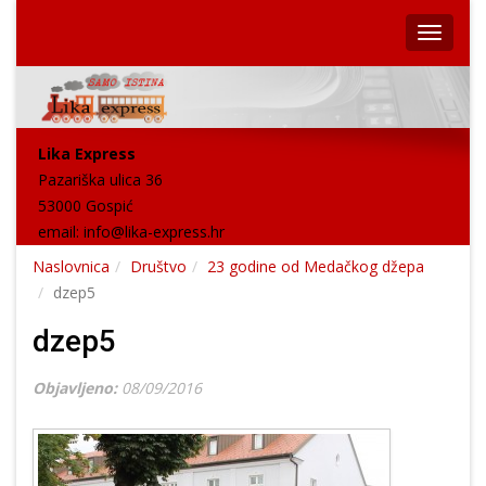
Lika Express
Pazariška ulica 36
53000 Gospić
email:
info@lika-express.hr
Naslovnica
Društvo
23 godine od Medačkog džepa
dzep5
dzep5
Objavljeno:
08/09/2016