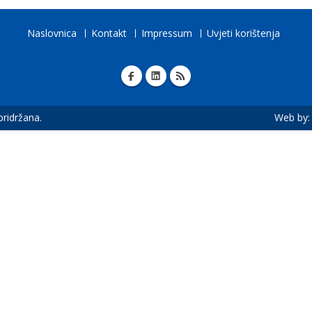
Naslovnica
Kontakt
Impressum
Uvjeti korištenja
 pridržana.
Web by