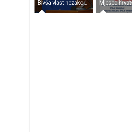
U Gospiću su na pripremama hrvačke reprezentacije Moldavije,Švedske i Hrvatske
Bivša vlast nezakonito je imenovala Željka Došena zapovijednikom JVP Gospić, sadašnja ga je morala razriješiti