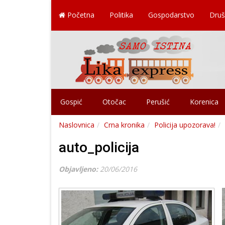
Početna
Politika
Gospodarstvo
Druš
Gospić
Otočac
Perušić
Korenica
Naslovnica
Crna kronika
Policija upozorava!
auto_policija
Objavljeno:
20/06/2016