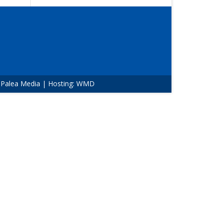
:
Palea Media
| Hosting:
WMD