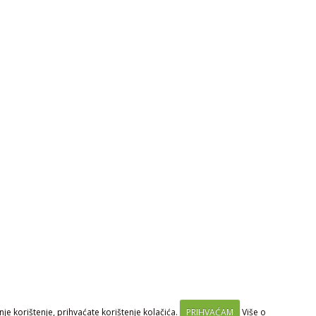
je korištenje, prihvaćate korištenje kolačića.
PRIHVAĆAM
Više o