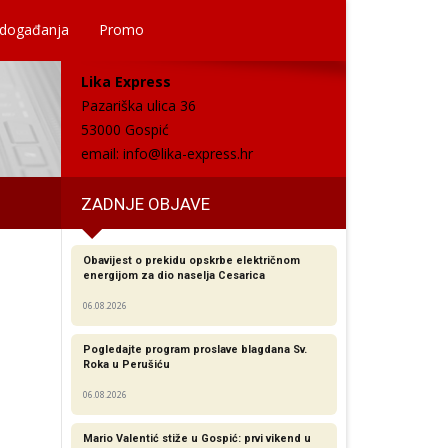
 događanja
Promo
Lika Express
Pazariška ulica 36
53000 Gospić
email:
info@lika-express.hr
ZADNJE OBJAVE
Obavijest o prekidu opskrbe električnom
energijom za dio naselja Cesarica
06.08.2026
Pogledajte program proslave blagdana Sv.
Roka u Perušiću
06.08.2026
Mario Valentić stiže u Gospić: prvi vikend u