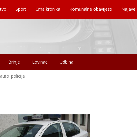
tvo
Sport
Crna kronika
Komunalne obavijesti
Najave
Brinje
Lovinac
Udbina
auto_policija