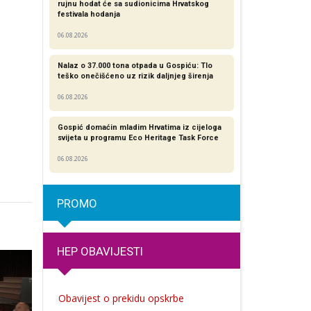
rujnu hodat će sa sudionicima Hrvatskog
festivala hodanja
06.08.2026
Nalaz o 37.000 tona otpada u Gospiću: Tlo
teško onečišćeno uz rizik daljnjeg širenja
06.08.2026
Gospić domaćin mladim Hrvatima iz cijeloga
svijeta u programu Eco Heritage Task Force
06.08.2026
PROMO
HEP OBAVIJESTI
Obavijest o prekidu opskrbe