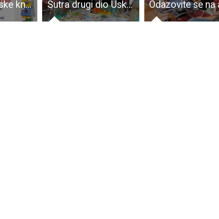
Mjesec hrvatske knjige u Narodnoj knjižnici u Perušiću
Sutra drugi dio Uskrsnog sajma u Gospiću. Djeco dođite i tražite skrivene pisanice!!!!