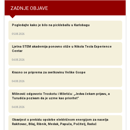
ZADNJE OBJAVE
Pogledajte kako je bilo na pickleballu u Karlobagu
05.08.2026
Ljetna STEM akademija ponovno stiže u Nikola Tesla Experience
Centar
04.08.2026
Krasno se priprema za svetkovinu Velike Gospe
04.08.2026
Milinović odgovorio Troskotu i Miletiću: „Jedva čekam prijavu, a
Turudića pozivam da je uzme kao prioritet”
04.08.2026
Obavijest o prekidu opskrbe električnom energijom za naselja
Rakitovac, Bilaj, Ribnik, Medak, Papuča, Počitelj, Raduč