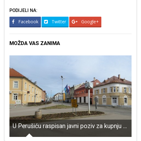
PODIJELI NA:
Facebook
Twitter
Google+
MOŽDA VAS ZANIMA
asili ozlijeđenu planinarku na Velebitu
U Perušiću raspisan javni poziv za kupnju POS-ovih stanova