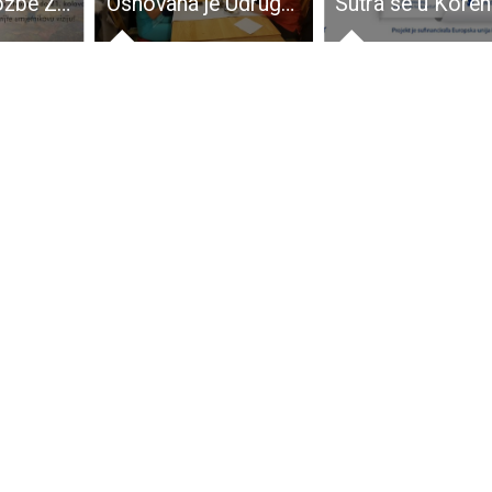
Otvorenje izložbe Zorana Trtice u Gospiću
Osnovana je Udruga turističkih vodiča Like!!!