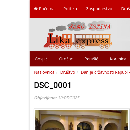
Početna
Politika
Gospodarstvo
Druš
Gospić
Otočac
Perušić
Korenica
Naslovnica
Društvo
Dan je državnosti Republi
DSC_0001
Objavljeno:
30/05/2025