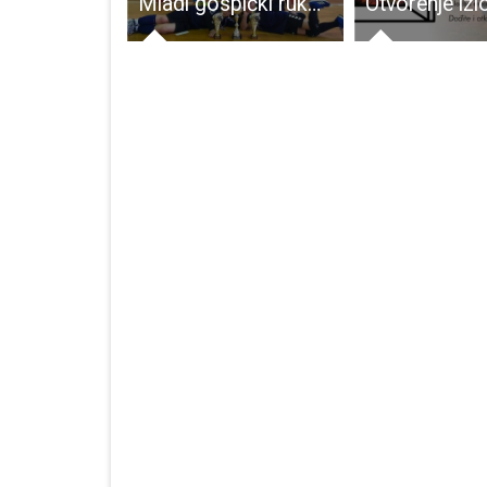
KONAČNO: Zahuktali se radovi na uređenju Budačke ulice
Mladi gospićki rukometaši i dalje “haraju” Hrvatskom!!!