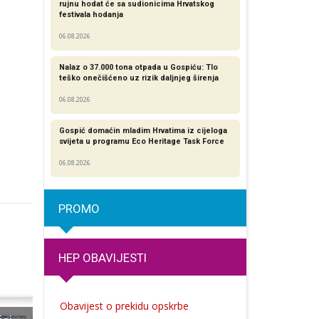
rujnu hodat će sa sudionicima Hrvatskog
festivala hodanja
06.08.2026
Nalaz o 37.000 tona otpada u Gospiću: Tlo
teško onečišćeno uz rizik daljnjeg širenja
06.08.2026
Gospić domaćin mladim Hrvatima iz cijeloga
svijeta u programu Eco Heritage Task Force
06.08.2026
PROMO
HEP OBAVIJESTI
Obavijest o prekidu opskrbe