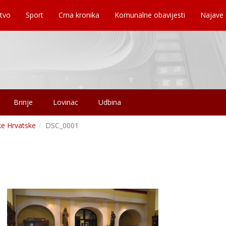
tvo
Sport
Crna kronika
Komunalne obavijesti
Najave
Brinje
Lovinac
Udbina
ke Hrvatske
DSC_0001