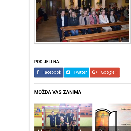
PODIJELI NA:
Facebook
Twitter
Google+
MOŽDA VAS ZANIMA