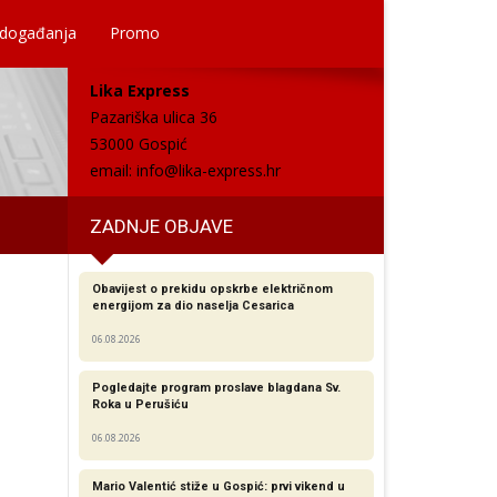
 događanja
Promo
Lika Express
Pazariška ulica 36
53000 Gospić
email:
info@lika-express.hr
ZADNJE OBJAVE
Obavijest o prekidu opskrbe električnom
energijom za dio naselja Cesarica
06.08.2026
Pogledajte program proslave blagdana Sv.
Roka u Perušiću
06.08.2026
Mario Valentić stiže u Gospić: prvi vikend u