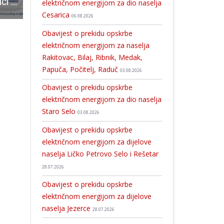
Sutra se u Korenici održava Javna tribina „Iskustvo i izazovi u radu sa ženama žrtvama nasilja i žrtvama nasilja u obitelji“
Digitalna platforma MVPiz u Gospiću “Kako motivirati i zadržati djecu u sportu”?
Obavijest o prekidu opskrbe električnom energijom za naselje Mala 
električnom energijom za dio naselja
Cesarica
06.08.2026
Obavijest o prekidu opskrbe
električnom energijom za naselja
Rakitovac, Bilaj, Ribnik, Medak,
Papuča, Počitelj, Raduč
03.08.2026
Obavijest o prekidu opskrbe
električnom energijom za dio naselja
Staro Selo
03.08.2026
Obavijest o prekidu opskrbe
električnom energijom za dijelove
naselja Ličko Petrovo Selo i Rešetar
28.07.2026
Obavijest o prekidu opskrbe
električnom energijom za dijelove
naselja Jezerce
28.07.2026