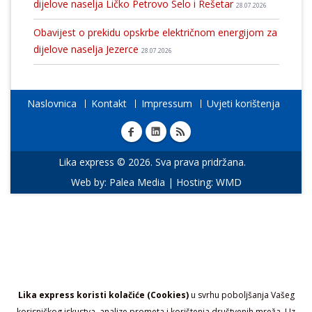
dijelove naselja Ličko Petrovo Selo i Rešetar
28.07.2026
Obavijest o prekidu opskrbe električnom energijom za
dijelove naselja Jezerce
28.07.2026
Naslovnica
Kontakt
Impressum
Uvjeti korištenja
Lika express © 2026. Sva prava pridržana.
Web by:
Palea Media
| Hosting:
WMD
Lika express koristi kolačiće (Cookies)
u svrhu poboljšanja Vašeg
korisničkog iskustva, analize prometa i korištenja društvenih mreža. Uz