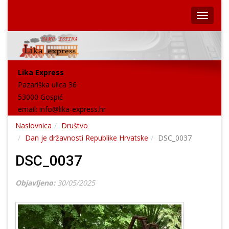
Lika Express
Pazariška ulica 36
53000 Gospić
email:
info@lika-express.hr
Naslovnica
Društvo
Dan je državnosti Republike Hrvatske
DSC_0037
DSC_0037
Objavljeno:
30/05/2025