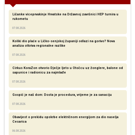
Ličanke viceprvakinje Hrvatske na Državnoj završnici HEP turnira u
rukometu
07.08.2026
Koliki dio plaće u Ličko-senjskoj županiji odlazi na gorivo? Nova
analiza otkriva regionalne razlike​
07.08.2026
Cirkus KoraZon otvorio Dječje ljeto u Otočcu uz žonglere, balone od
sapunice i radionicu za najmlađe
07.08.2026
Gospić je naš dom: Dosta je procedura, vrijeme je za sanaciju
07.08.2026
Obavijest o prekidu opskrbe električnom energijom za dio naselja
Cesarica
06.08.2026